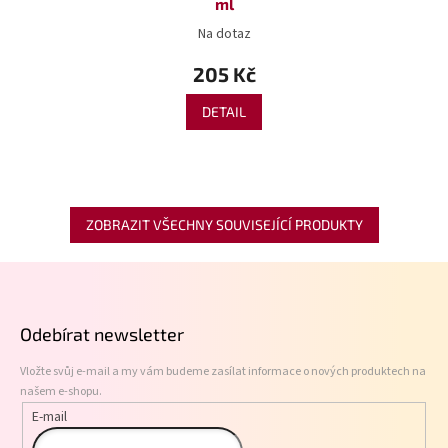
ml
Na dotaz
205 Kč
DETAIL
ZOBRAZIT VŠECHNY SOUVISEJÍCÍ PRODUKTY
Z
á
p
Odebírat newsletter
a
t
Vložte svůj e-mail a my vám budeme zasílat informace o nových produktech na
í
našem e-shopu.
E-mail