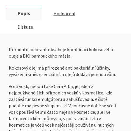
Popis
Hodnocení
Diskuze
Přírodní deodorant obsahuje kombinaci kokosového
oleje a BIO bambuckého másla.
Kokosový olej má přirozeně antibakteriální účinky,
vyvážená směs esenciálních olejů dodává jemnou vůni.
Včelí vosk, neboli také Cera Alba, je jeden z
nejpoužívanějších přírodních vosků v kosmetice, kde
zastává funkci emulgátoru a zahušťovadla. V čisté
podobě má pevné skupenství. V současné době se včelí
vosk používá velmi často nejen v kosmetice, ale i ve
farmaceutickém průmyslu, v potravinářství a v
kosmetice je včelí vosk nejčastěji používán u hutných