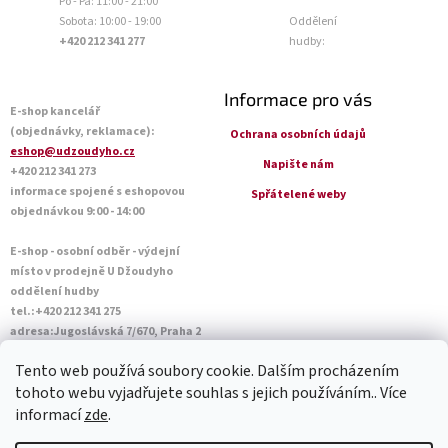
Po - Pá: 11:00 - 21:00
Sobota: 10:00 - 19:00
Oddělení
+420 212 341 277
hudby:
Informace pro vás
E-shop kancelář
(objednávky, reklamace):
Ochrana osobních údajů
eshop@udzoudyho.cz
Napište nám
+420 212 341 273
informace spojené s eshopovou
Spřátelené weby
objednávkou 9:00 - 14:00
E-shop - osobní odběr - výdejní
místo v prodejně U Džoudyho
oddělení hudby
tel.:+420 212 341 275
adresa:Jugoslávská 7/670, Praha 2
Otevírací doba Po - Pá: 09:00 - 18:45
Tento web používá soubory cookie. Dalším procházením
Sobota: 10:00 - 14:45
tohoto webu vyjadřujete souhlas s jejich používáním.. Více
informací
zde
.