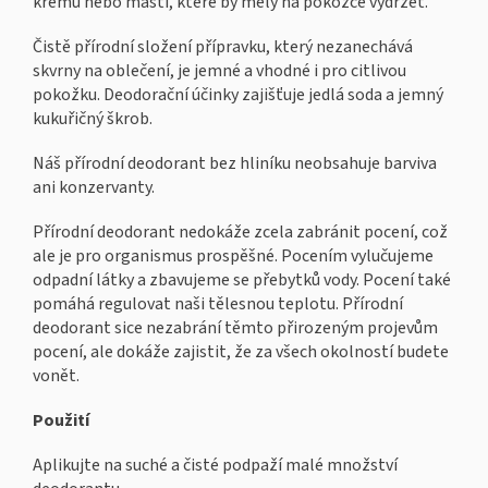
krémů nebo mastí, které by měly na pokožce vydržet.
Čistě přírodní složení přípravku, který nezanechává
skvrny na oblečení, je jemné a vhodné i pro citlivou
pokožku. Deodorační účinky zajišťuje jedlá soda a jemný
kukuřičný škrob.
Náš přírodní deodorant bez hliníku neobsahuje barviva
ani konzervanty.
Přírodní deodorant nedokáže zcela zabránit pocení, což
ale je pro organismus prospěšné. Pocením vylučujeme
odpadní látky a zbavujeme se přebytků vody. Pocení také
pomáhá regulovat naši tělesnou teplotu. Přírodní
deodorant sice nezabrání těmto přirozeným projevům
pocení, ale dokáže zajistit, že za všech okolností budete
vonět.
Použití
Aplikujte na suché a čisté podpaží malé množství