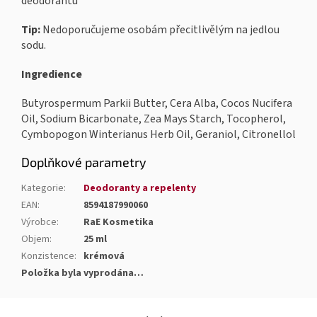
deodorantu
Tip:
Nedoporučujeme osobám přecitlivělým na jedlou
sodu.
Ingredience
Butyrospermum Parkii Butter, Cera Alba, Cocos Nucifera
Oil, Sodium Bicarbonate, Zea Mays Starch, Tocopherol,
Cymbopogon Winterianus Herb Oil, Geraniol, Citronellol
Doplňkové parametry
Kategorie
:
Deodoranty a repelenty
EAN
:
8594187990060
Výrobce
:
RaE Kosmetika
Objem
:
25 ml
Konzistence
:
krémová
Položka byla vyprodána…