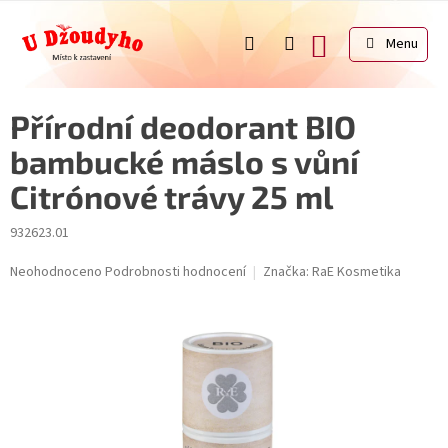
Přejít
na
NÁKUPNÍ
obsah
KOŠÍK
Přírodní deodorant BIO
bambucké máslo s vůní
Citrónové trávy 25 ml
932623.01
Průměrné
Neohodnoceno
Podrobnosti hodnocení
Značka:
RaE Kosmetika
hodnocení
produktu
je
0,0
z
5
hvězdiček.