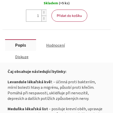
Skladem
(>5 ks)
cena:
Přidat do košíku
Popis
Hodnocení
Diskuze
Čaj obsahuje následující bylinky:
Levandule lékařská kvě
t – účinná proti bakteriím,
mírní bolesti hlavy a migrénu, působí proti křečím.
Pomáhá při nespavosti, uklidňuje při nervozitě,
depresích a dalších potížích způsobených nervy.
Meduňka lékařská list
– posiluje krevní oběh, upravuje