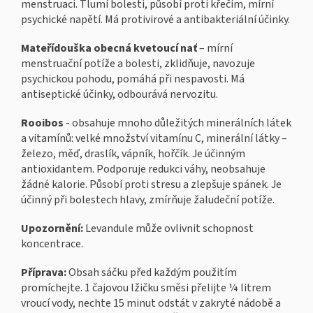
menstruaci. Tlumí bolesti, působí proti křečím, mírní
psychické napětí. Má protivirové a antibakteriální účinky.
Mateřídouška obecná kvetoucí nať
– mírní
menstruační potíže a bolesti, zklidňuje, navozuje
psychickou pohodu, pomáhá při nespavosti. Má
antiseptické účinky, odbourává nervozitu.
Rooibos
- obsahuje mnoho důležitých minerálních látek
a vitamínů: velké množství vitamínu C, minerální látky –
železo, měď, draslík, vápník, hořčík. Je účinným
antioxidantem. Podporuje redukci váhy, neobsahuje
žádné kalorie. Působí proti stresu a zlepšuje spánek. Je
účinný při bolestech hlavy, zmírňuje žaludeční potíže.
Upozornění:
Levandule může ovlivnit schopnost
koncentrace.
Příprava:
Obsah sáčku před každým použitím
promíchejte. 1 čajovou lžičku směsi přelijte ¼ litrem
vroucí vody, nechte 15 minut odstát v zakryté nádobě a