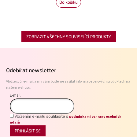
Do košíku
ZOBRAZIT VŠECHNY SOUVISEJÍCÍ PRODUKTY
Z
á
p
Odebírat newsletter
a
t
Vložte svůj e-mail a my vám budeme zasílat informace o nových produktech na
í
našem e-shopu.
E-mail
Vložením e-mailu souhlasíte s
podmínkami ochrany osobních
údajů
PŘIHLÁSIT SE