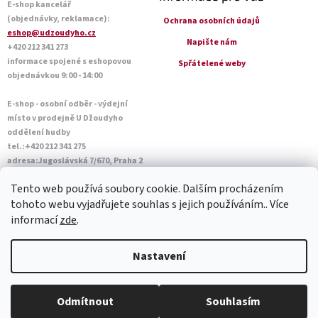
E-shop kancelář
(objednávky, reklamace):
Ochrana osobních údajů
eshop@udzoudyho.cz
Napište nám
+420 212 341 273
informace spojené s eshopovou
Spřátelené weby
objednávkou 9:00 - 14:00
E-shop - osobní odběr - výdejní
místo v prodejně U Džoudyho
oddělení hudby
tel.:+420 212 341 275
adresa:Jugoslávská 7/670, Praha 2
Otevírací doba Po - Pá: 09:00 - 18:45
Tento web používá soubory cookie. Dalším procházením
Sobota: 10:00 - 14:45
tohoto webu vyjadřujete souhlas s jejich používáním.. Více
informací
zde
.
Vytvořil Shoptet
Nastavení
Copyright 2026
U Džoudyho
. Všechna práva vyhrazena.
Upravit
Odmítnout
Souhlasím
nastavení cookies