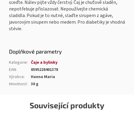
sceďte. Nálev pijte vždy čerstvý. Čaj je chuťově sladěn,
nepotřebuje přislazovat. Nepoužívejte chemická
sladidla. Pokud je to nutné, slaďte sirupem z agáve,
javorovým sirupem nebo medem. Pro diabetiky je vhodná
stévie.
Doplňkové parametry
Kategorie
:
Čaje a bylinky
EAN
:
8595228401378
Výrobce
:
Hanna Maria
Hmotnost
:
30 g
Související produkty