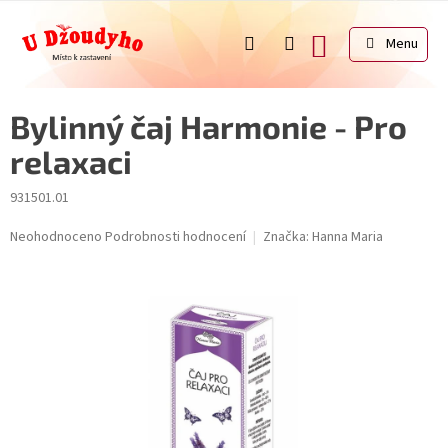
Přejít
na
NÁKUPNÍ
obsah
KOŠÍK
Bylinný čaj Harmonie - Pro
relaxaci
931501.01
Průměrné
Neohodnoceno
Podrobnosti hodnocení
Značka:
Hanna Maria
hodnocení
produktu
je
0,0
z
5
hvězdiček.