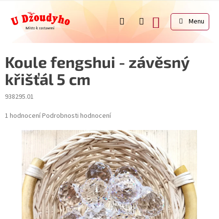
Přejít
na
NÁKUPNÍ
obsah
KOŠÍK
Koule fengshui - závěsný
křišťál 5 cm
938295.01
Průměrné
1 hodnocení
Podrobnosti hodnocení
hodnocení
produktu
je
5,0
z
5
hvězdiček.