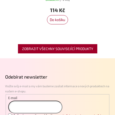
114 Kč
Do košíku
ZOBRAZIT VŠECHNY SOUVISEJÍCÍ PRODUKTY
Z
á
p
Odebírat newsletter
a
t
Vložte svůj e-mail a my vám budeme zasílat informace o nových produktech na
í
našem e-shopu.
E-mail