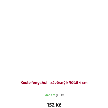
Koule fengshui - závěsný křišťál 4 cm
Skladem
(>5 ks)
152 Kč