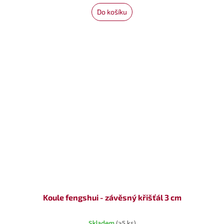
Do košíku
Koule fengshui - závěsný křišťál 3 cm
Skladem
(>5 ks)