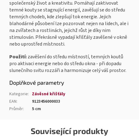
společenský život a kreativitu. Pomáhají zaktivovat
temné kouty se stagnující energií, zavěšují se do středu
temných chodeb, kde zlepšují tok energie. Jejich
blahodárné působení lze pozorovat nejen na lidech, ale i
na zvířatech a rostlinách, jejichž růst je díky nim
stimulován. Překrásně vypadají křišťály zavěšené v okně
nebo uprostřed místnosti.
Použití:
zavěšení do středu místností, temných koutů
pro aktivaci energie nebo do středu okna - při dopadu
slunečního svitu rozzáři a harmonizuje celý váš prostor.
Doplňkové parametry
Kategorie
:
Závěsné křišťály
EAN
:
9123456000033
Průměr
:
5 cm
Související produkty