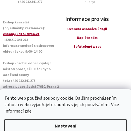
+420 212 341 277
hudby:
Informace pro vás
E-shop kancelář
(objednávky, reklamace):
Ochrana osobních údajů
eshop@udzoudyho.cz
Napište nám
+420 212 341 273
informace spojené s eshopovou
Spřátelené weby
objednávkou 9:00 - 14:00
E-shop - osobní odběr - výdejní
místo v prodejně U Džoudyho
oddělení hudby
tel.:+420 212 341 275
adresa:Jugoslávská 7/670, Praha 2
Otevírací doba Po - Pá: 09:00 - 18:45
Tento web používá soubory cookie. Dalším procházením
Sobota: 10:00 - 14:45
tohoto webu vyjadřujete souhlas s jejich používáním.. Více
informací
zde
.
Vytvořil Shoptet
Nastavení