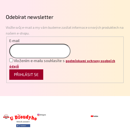
á
p
Odebírat newsletter
a
t
Vložte svůj e-mail a my vám budeme zasílat informace o nových produktech na
í
našem e-shopu.
E-mail
Vložením e-mailu souhlasíte s
podmínkami ochrany osobních
údajů
PŘIHLÁSIT SE