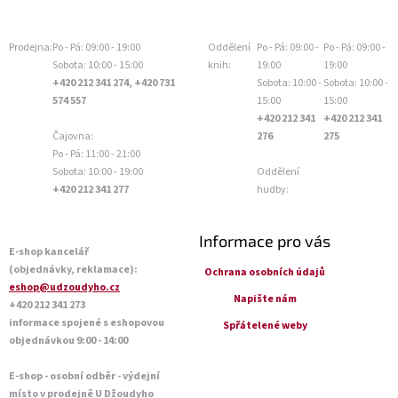
Prodejna:
Po - Pá: 09:00 - 19:00
Oddělení
Po - Pá: 09:00 -
Po - Pá: 09:00 -
Sobota: 10:00 - 15:00
knih:
19:00
19:00
+420 212 341 274, +420 731
Sobota: 10:00 -
Sobota: 10:00 -
574 557
15:00
15:00
+420 212 341
+420 212 341
Čajovna:
276
275
Po - Pá: 11:00 - 21:00
Sobota: 10:00 - 19:00
Oddělení
+420 212 341 277
hudby:
Informace pro vás
E-shop kancelář
(objednávky, reklamace):
Ochrana osobních údajů
eshop@udzoudyho.cz
Napište nám
+420 212 341 273
informace spojené s eshopovou
Spřátelené weby
objednávkou 9:00 - 14:00
E-shop - osobní odběr - výdejní
místo v prodejně U Džoudyho