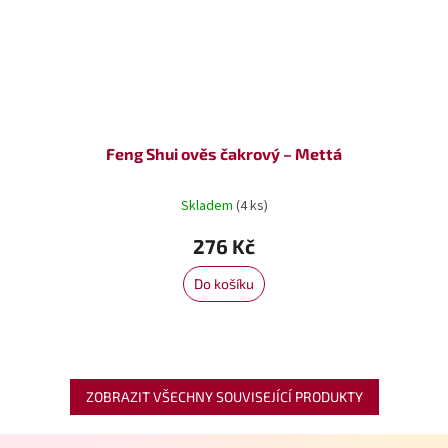
Feng Shui ověs čakrový – Mettá
Skladem
(4 ks)
276 Kč
Do košíku
ZOBRAZIT VŠECHNY SOUVISEJÍCÍ PRODUKTY
Z