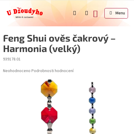
Přejít
na
NÁKUPNÍ
obsah
KOŠÍK
Feng Shui ověs čakrový –
Harmonia (velký)
939178.01
Průměrné
Neohodnoceno
Podrobnosti hodnocení
hodnocení
produktu
je
0,0
z
5
hvězdiček.