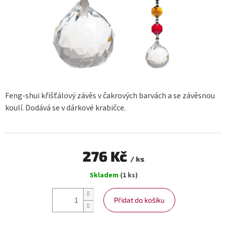
Feng-shui křišťálový závěs v čakrových barvách a se závěsnou
koulí. Dodává se v dárkové krabičce.
276 Kč
/ ks
Měrná
Skladem
(1 ks)
cena:
Přidat do košíku