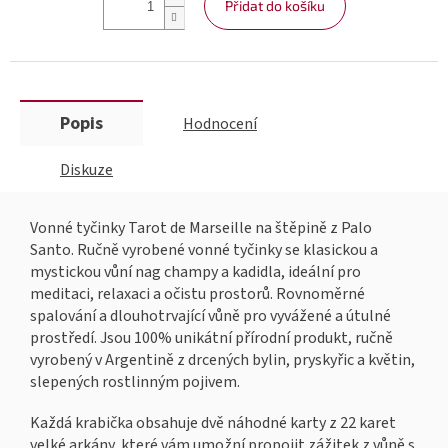
Přidat do košíku
Popis
Hodnocení
Diskuze
Vonné tyčinky Tarot de Marseille na štěpině z Palo
Santo. Ručně vyrobené vonné tyčinky se klasickou a
mystickou vůní nag champy a kadidla, ideální pro
meditaci, relaxaci a očistu prostorů. Rovnoměrné
spalování a dlouhotrvající vůně pro vyvážené a útulné
prostředí. Jsou 100% unikátní přírodní produkt, ručně
vyrobený v Argentině z drcených bylin, pryskyřic a květin,
slepených rostlinným pojivem.
Každá krabička obsahuje dvě náhodné karty z 22 karet
velké arkány, které vám umožní propojit zážitek z vůně s