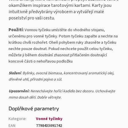
okamžikem inspirace tarotovými kartami.
Karty jsou
intuitivně předvybrány výrobcem a vytvářejí malé
poselství pro vaši cestu.
Použití:
Vonnou tyčinku umístěte do vhodného stojanu,
určenému pro vonné tyčinky. Potom tyčinku zapalte a nechte na
krátkou chvíli rozhořet. Oheň pohybem ruky zhasněte a tyčinku
nechte pouze doutnat. Pokud nechcete použít celou tyčinku,
můžete ji během doutnání zhasnout přitlačením doutnající
koncové části o nehořlavou podložku
Složení
: Bylinky, ovocná biomasa, koncentrovaný aromatický olej,
dřevěné uhlí, přírodní pojivo a sůl.
Upozornění:
Nenechávejte hořící kadidlo bez dozoru. Uchovávejte
mimo dosah dětí. Dobře větrejte.
Doplňkové parametry
Kategorie
:
Vonné tyčinky
EAN
:
7798433091742