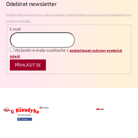
Odebírat newsletter
a
t
Vložte svůj e-mail a my vám budeme zasílat informace o nových produktech na
í
našem e-shopu.
E-mail
Vložením e-mailu souhlasíte s
podmínkami ochrany osobních
údajů
PŘIHLÁSIT SE