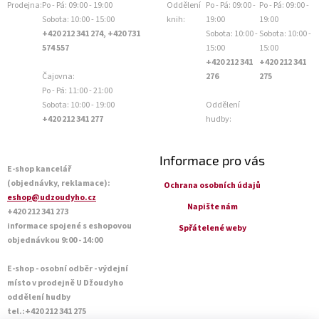
Prodejna:
Po - Pá: 09:00 - 19:00
Oddělení
Po - Pá: 09:00 -
Po - Pá: 09:00 -
Sobota: 10:00 - 15:00
knih:
19:00
19:00
+420 212 341 274, +420 731
Sobota: 10:00 -
Sobota: 10:00 -
574 557
15:00
15:00
+420 212 341
+420 212 341
Čajovna:
276
275
Po - Pá: 11:00 - 21:00
Sobota: 10:00 - 19:00
Oddělení
+420 212 341 277
hudby:
Informace pro vás
E-shop kancelář
(objednávky, reklamace):
Ochrana osobních údajů
eshop@udzoudyho.cz
Napište nám
+420 212 341 273
informace spojené s eshopovou
Spřátelené weby
objednávkou 9:00 - 14:00
E-shop - osobní odběr - výdejní
místo v prodejně U Džoudyho
oddělení hudby
tel.:+420 212 341 275