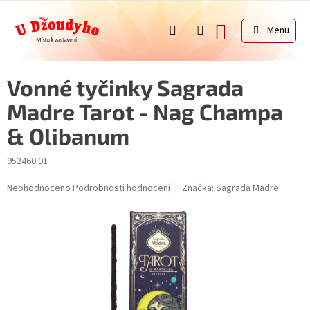
Přejít
na
NÁKUPNÍ
obsah
KOŠÍK
Vonné tyčinky Sagrada
Madre Tarot - Nag Champa
& Olibanum
952460.01
Průměrné
Neohodnoceno
Podrobnosti hodnocení
Značka:
Sagrada Madre
hodnocení
produktu
je
0,0
z
5
hvězdiček.