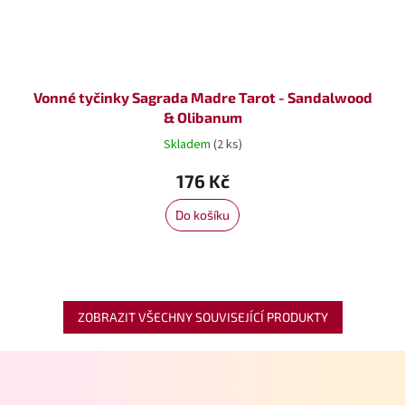
Vonné tyčinky Sagrada Madre Tarot - Sandalwood
& Olibanum
Skladem
(2 ks)
176 Kč
Do košíku
ZOBRAZIT VŠECHNY SOUVISEJÍCÍ PRODUKTY
Z
á
p