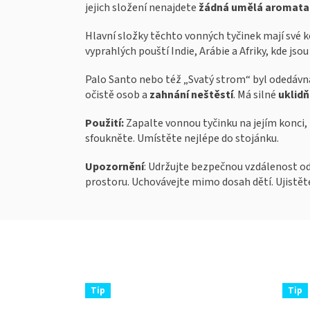
jejich složení nenajdete
žádná umělá aromata 
Hlavní složky těchto vonných tyčinek mají své 
vyprahlých pouští Indie, Arábie a Afriky, kde jso
Palo Santo nebo též „Svatý strom“ byl odedávn
očistě osob a
zahnání neštěstí
. Má silné
uklidň
Použití:
Zapalte vonnou tyčinku na jejím konci,
sfoukněte. Umístěte nejlépe do stojánku.
Upozornění
: Udržujte bezpečnou vzdálenost od
prostoru. Uchovávejte mimo dosah dětí. Ujistět
Tip
Tip