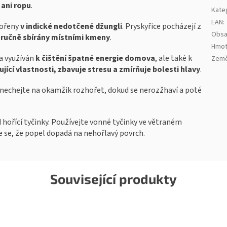
ani ropu
.
Kate
EAN
:
kořeny
v indické nedotčené džungli
. Pryskyřice pocházejí z
Obs
u
ručně sbírány místními kmeny
.
Hmot
a využíván
k čištění špatné energie domova
, ale také k
Země
ující vlastnosti, zbavuje stresu a zmírňuje bolesti hlavy
.
 nechejte na okamžik rozhořet, dokud se nerozžhaví a poté
 hořící tyčinky. Používejte vonné tyčinky ve větraném
e se, že popel dopadá na nehořlavý povrch.
Související produkty