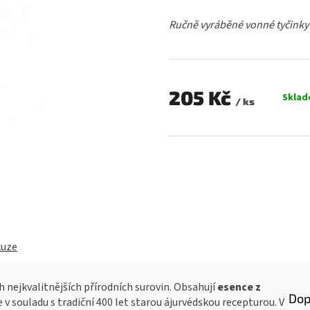
hodnocení
produktu
Ručně vyráběné vonné tyčinky
je
0,0
z
5
hvězdiček.
205 Kč
Skla
/ ks
Měrná
cena:
kuze
 nejkvalitnějších přírodních surovin. Obsahují
esence z
Dop
 v souladu s tradiční 400 let starou ájurvédskou recepturou. V