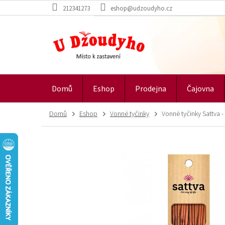
Přejít
212341273
eshop@udzoudyho.cz
na
obsah
Domů
Eshop
Prodejna
Čajovna
Domů
Eshop
Vonné tyčinky
Vonné tyčinky Sattva -