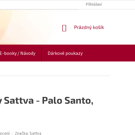
Přihlášení
NÁKUPNÍ
Prázdný košík
KOŠÍK
E-booky / Návody
Dárkové poukazy
 Sattva - Palo Santo,
ocení
Značka:
Sattva