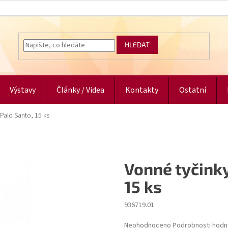
HLEDAT
Výstavy
Články / Videa
Kontakty
Ostatní
 Palo Santo, 15 ks
Vonné tyčinky
15 ks
936719.01
Průměrné
Neohodnoceno
Podrobnosti hodn