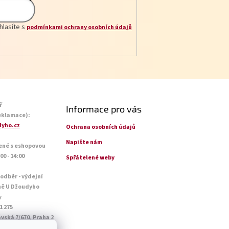
hlasíte s
podmínkami ochrany osobních údajů
ř
Informace pro vás
eklamace):
yho.cz
Ochrana osobních údajů
Napište nám
ené s eshopovou
0 - 14:00
Spřátelené weby
 odběr - výdejní
ně U Džoudyho
y
1 275
vská 7/670, Praha 2
o - Pá: 09:00 - 18:45