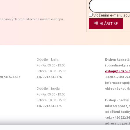
Vložením e-mailu sou
ace o nových produktech na našem e-shopu.
PŘIHLÁSIT SE
Oddělení knih:
E-shop kancelá
Po - Pá: 09:00 - 19:00
(objednávky, r
Sobota: 10:00 - 15:00
eshop@udzoud
20 731 574 557
+420 212 341 276
+420 212 341 273
informace spoj
Oddělení hudby:
objednávkou 9:0
Po - Pá: 09:00 - 19:00
Sobota: 10:00 - 15:00
E-shop - osobní
+420 212 341 275
místo v prodej
oddělení hudb
tel.:+420 212 34
adresa:Jugoslá
Otevírací doba P