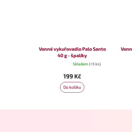
Vonné vykuřovadlo Palo Santo
Vonn
40 g - špalíky
Skladem
(>5 ks)
Průměrné
hodnocení
199 Kč
produktu
je
5,0
Do košíku
z
5
hvězdiček.
Z
á
p
a