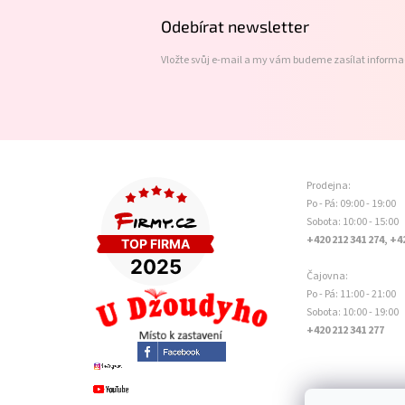
t
Odebírat newsletter
í
Vložte svůj e-mail a my vám budeme zasílat inform
Prodejna:
Po - Pá: 09:00 - 19:00
Sobota: 10:00 - 15:00
+420 212 341 274, +4
Čajovna:
Po - Pá: 11:00 - 21:00
Sobota: 10:00 - 19:00
+420 212 341 277