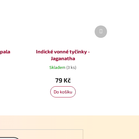
Další
produkt
opala
Indické vonné tyčinky -
Jaganatha
Skladem
(3 ks)
79 Kč
Do košíku