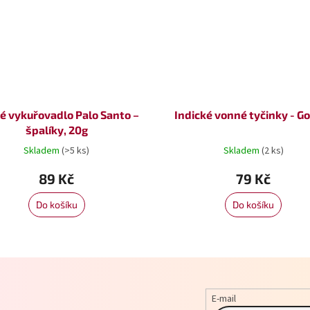
é vykuřovadlo Palo Santo –
Indické vonné tyčinky - G
špalíky, 20g
Skladem
(>5 ks)
Skladem
(2 ks)
89 Kč
79 Kč
Do košíku
Do košíku
E-mail