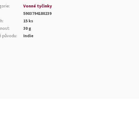
gorie
:
Vonné tyčinky
5903794180239
ah
:
15 ks
nost
:
30 g
 původu
:
Indie