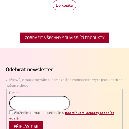
Do košíku
ZOBRAZIT VŠECHNY SOUVISEJÍCÍ PRODUKTY
Z
á
p
Odebírat newsletter
a
t
Vložte svůj e-mail a my vám budeme zasílat informace o nových produktech na
í
našem e-shopu.
E-mail
Vložením e-mailu souhlasíte s
podmínkami ochrany osobních
údajů
PŘIHLÁSIT SE