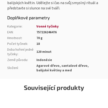
balijských květin. Udělejte si čas na svůj smyslný rituál a
představte si slunce na své tváři.
Doplňkové parametry
Kategorie
:
Vonné tyčinky
EAN
:
757226246476
Hmotnost
:
70 g
Počet tyčinek
:
18
Doba hoření jedné
120 minut
tyčinky
:
Země původu
:
Indonésie
Agarové dřevo, santalové dřevo,
Složení
:
balijské květiny a med
Související produkty