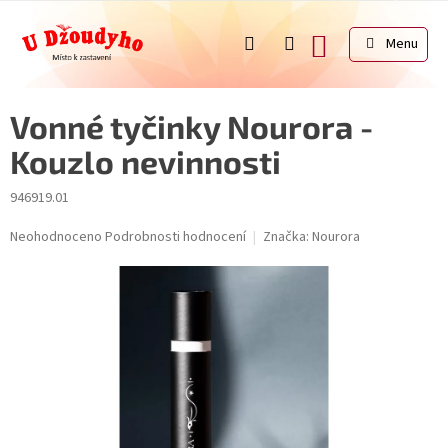
Přejít
na
NÁKUPNÍ
obsah
KOŠÍK
Vonné tyčinky Nourora -
Kouzlo nevinnosti
946919.01
Průměrné
Neohodnoceno
Podrobnosti hodnocení
Značka:
Nourora
hodnocení
produktu
je
0,0
z
5
hvězdiček.