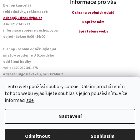
Informace pro vás
E-shop kancelář
(objednávky, reklamace):
Ochrana osobních údajů
eshop@udzoudyho.cz
Napište nám
+420 212 341 273
informace spojené s eshopovou
Spřátelené weby
objednávkou 9:00 - 14:00
E-shop - osobní odběr - výdejní
místo v prodejně U Džoudyho
oddělení hudby
tel.:+420 212 341 275
adresa:Jugoslávská 7/670, Praha 2
Otevírací doba Po - Pá: 09:00 - 18:45
Tento web používá soubory cookie. Dalším procházením
Sobota: 10:00 - 14:45
tohoto webu vyjadřujete souhlas s jejich používáním.. Více
informací
zde
.
Vytvořil Shoptet
Nastavení
Copyright 2026
U Džoudyho
. Všechna práva vyhrazena.
Upravit
Odmítnout
Souhlasím
nastavení cookies