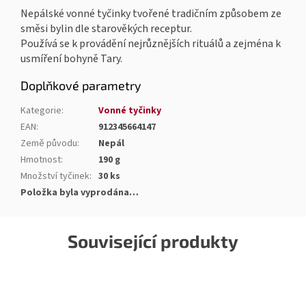
Nepálské vonné tyčinky tvořené tradičním způsobem ze
směsi bylin dle starověkých receptur.
Používá se k provádění nejrůznějších rituálů a zejména k
usmíření bohyně Tary.
Doplňkové parametry
Kategorie
:
Vonné tyčinky
EAN
:
912345664147
Země původu
:
Nepál
Hmotnost
:
190 g
Množství tyčinek
:
30 ks
Položka byla vyprodána…
Související produkty