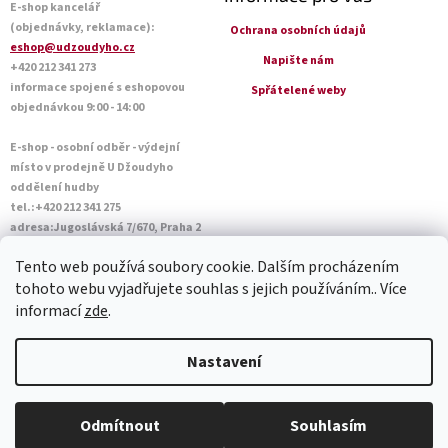
E-shop kancelář
(objednávky, reklamace):
Ochrana osobních údajů
eshop@udzoudyho.cz
Napište nám
+420 212 341 273
informace spojené s eshopovou
Spřátelené weby
objednávkou 9:00 - 14:00
E-shop - osobní odběr - výdejní
místo v prodejně U Džoudyho
oddělení hudby
tel.:+420 212 341 275
adresa:Jugoslávská 7/670, Praha 2
Otevírací doba Po - Pá: 09:00 - 18:45
Tento web používá soubory cookie. Dalším procházením
Sobota: 10:00 - 14:45
tohoto webu vyjadřujete souhlas s jejich používáním.. Více
informací
zde
.
Vytvořil Shoptet
Nastavení
Copyright 2026
U Džoudyho
. Všechna práva vyhrazena.
Upravit
Odmítnout
Souhlasím
nastavení cookies