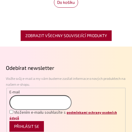
Do košíku
ZOBRAZIT VŠECHNY SOUVISEJÍCÍ PRODUKTY
Z
á
p
Odebírat newsletter
a
t
Vložte svůj e-mail a my vám budeme zasílat informace o nových produktech na
í
našem e-shopu.
E-mail
Vložením e-mailu souhlasíte s
podmínkami ochrany osobních
údajů
PŘIHLÁSIT SE