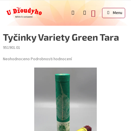
Přejít
na
NÁKUPNÍ
obsah
KOŠÍK
Tyčinky Variety Green Tara
951901.01
Průměrné
Neohodnoceno
Podrobnosti hodnocení
hodnocení
produktu
je
0,0
z
5
hvězdiček.