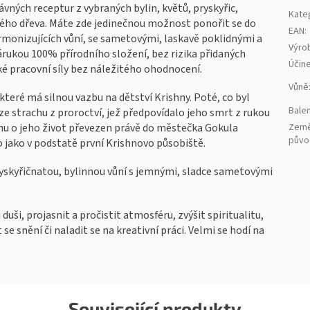
vných receptur z vybraných bylin, květů, pryskyřic,
Kate
ového dřeva. Máte zde jedinečnou možnost ponořit se do
EAN
:
onizujících vůní, se sametovými, laskavě poklidnými a
Výro
zárukou 100% přírodního složení, bez rizika přidaných
Účin
ké pracovní síly bez náležitého ohodnocení.
Vůně
 které má silnou vazbu na dětství Krishny. Poté, co byl
Balen
e strachu z proroctví, jež předpovídalo jeho smrt z rukou
chu o jeho život převezen právě do městečka Gokula
Zem
půvo
 jako v podstatě první Krishnovo působiště.
ryskyřičnatou, bylinnou vůní s jemnými, sladce sametovými
duši, projasnit a pročistit atmosféru, zvýšit spiritualitu,
se snění či naladit se na kreativní práci. Velmi se hodí na
Související produkty