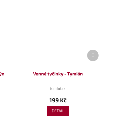
Další
produkt
ýn
Vonné tyčinky - Tymián
Na dotaz
199 Kč
DETAIL