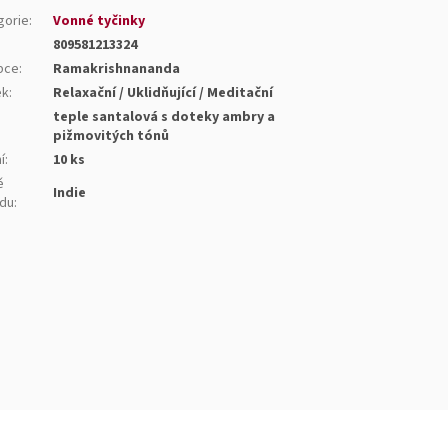
gorie
:
Vonné tyčinky
809581213324
bce
:
Ramakrishnananda
ek
:
Relaxační / Uklidňující / Meditační
teple santalová s doteky ambry a
:
pižmovitých tónů
í
:
10 ks
ě
Indie
du
: