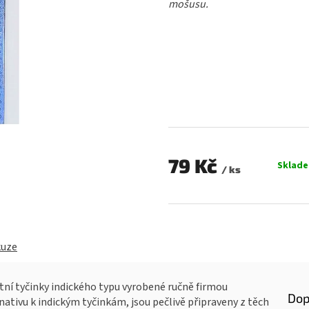
mošusu.
0,0
z
5
hvězdiček.
79 Kč
Sklad
/ ks
Měrná
cena:
kuze
ní tyčinky indického typu vyrobené ručně firmou
Dop
ativu k indickým tyčinkám, jsou pečlivě připraveny z těch