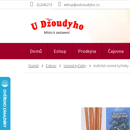
Přejít
212341273
eshop@udzoudyho.cz
na
obsah
Domů
Eshop
Prodejna
Čajovna
Domů
Eshop
Vonné tyčinky
Indické vonné tyčinky 