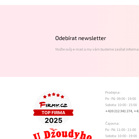
Z
á
p
a
t
Odebírat newsletter
í
Vložte svůj e-mail a my vám budeme zasílat inform
Prodejna:
Po - Pá: 09:00 - 19:00
Sobota: 10:00 - 15:00
+420 212 341 274, +4
Čajovna:
Po - Pá: 11:00 - 21:00
Sobota: 10:00 - 19:00