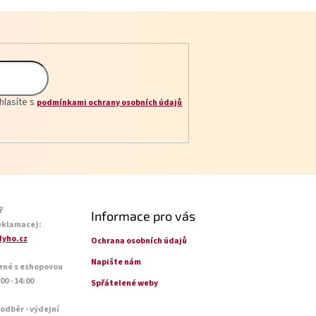
hlasíte s
podmínkami ochrany osobních údajů
ř
Informace pro vás
eklamace):
yho.cz
Ochrana osobních údajů
Napište nám
ené s eshopovou
0 - 14:00
Spřátelené weby
 odběr - výdejní