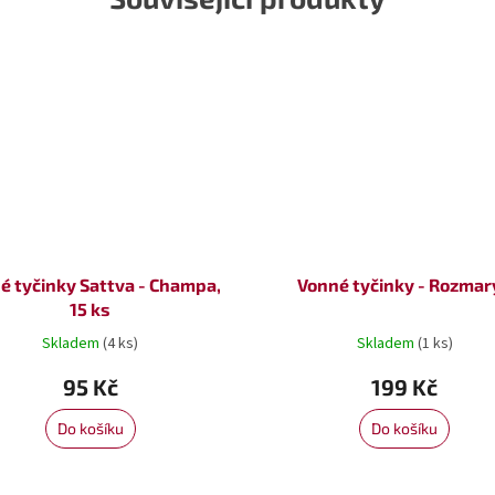
é tyčinky Sattva - Champa,
Vonné tyčinky - Rozmar
15 ks
Skladem
(4 ks)
Skladem
(1 ks)
95 Kč
199 Kč
Do košíku
Do košíku