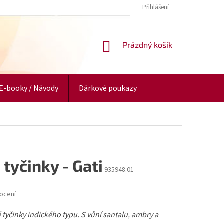
Přihlášení
NÁKUPNÍ
Prázdný košík
KOŠÍK
E-booky / Návody
Dárkové poukazy
 tyčinky - Gati
935948.01
ocení
 tyčinky indického typu. S vůní santalu, ambry a