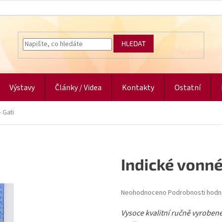
HLEDAT
Výstavy
Články / Videa
Kontakty
Ostatní
- Gati
Indické vonné
Průměrné
Neohodnoceno
Podrobnosti hodn
hodnocení
produktu
Vysoce kvalitní ručně vyrobené
je