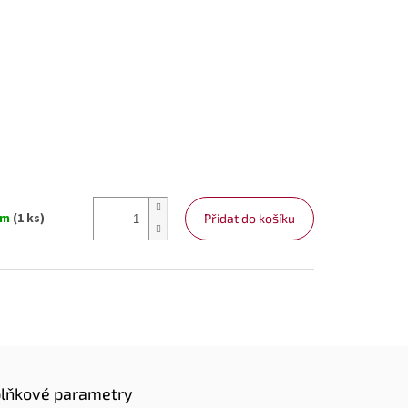
em
(1 ks)
Přidat do košíku
lňkové parametry