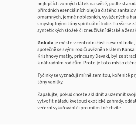
nejlepších vonných látek na světě, podle starodá
přírodních esenciálních olejů a čistého santal
omamných, jemně noblesních, vyvážených a harm
smysluplnými tóny spirituální Indie. To vše se 
syntetických složek či zneužívání dětské a žens
Gokula
je město v centrální části severní Indie,
společně se svými rodiči uvězněn králem Kansa z
Krishnovy matky, princezny Devaki, byl ze stra
k náhradním rodičům. Proto je toto místo ctěno
Tyčinky se vyznačují mírně zemitou, kořenitě p
tóny vanilky.
Zapalujte, pokud chcete zklidnit a uzemnit svoji 
vytvořit náladu kvetoucí exotické zahrady, oddat 
večerní vykuřování či pro milostné chvíle.