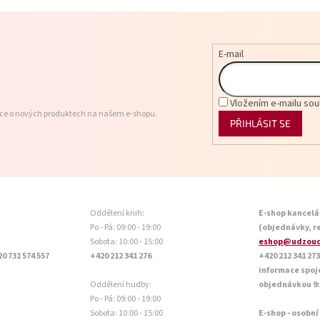
E-mail
Vložením e-mailu sou
ace o nových produktech na našem e-shopu.
PŘIHLÁSIT SE
Oddělení knih:
E-shop kancelá
Po - Pá: 09:00 - 19:00
(objednávky, r
Sobota: 10:00 - 15:00
eshop@udzoud
20 731 574 557
+420 212 341 276
+420 212 341 273
informace spoj
Oddělení hudby:
objednávkou 9:0
Po - Pá: 09:00 - 19:00
Sobota: 10:00 - 15:00
E-shop - osobní