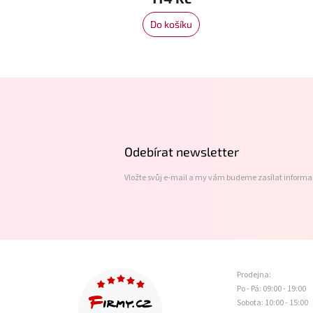
Do košíku
Z
á
p
a
t
Odebírat newsletter
í
Vložte svůj e-mail a my vám budeme zasílat inform
Prodejna:
Po - Pá: 09:00 - 19:00
Sobota: 10:00 - 15:00