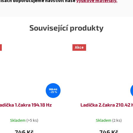
 mísách doporučujeme navštívit naše
výukové materiály.
Související produkty
Akce
995 Kč
–25 %
adička 1.čakra 194.18 Hz
Ladička 2.čakra 210.42 
Skladem
(>5 ks)
Skladem
(2 ks)
746 Kč
746 Kč