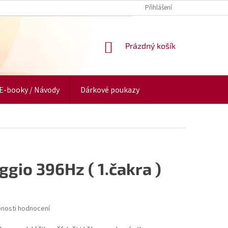
Přihlášení
NÁKUPNÍ
Prázdný košík
KOŠÍK
E-booky / Návody
Dárkové poukazy
ggio 396Hz ( 1.čakra )
nosti hodnocení