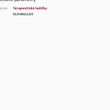
gorie
:
Terapeutické ladičky
912345611233