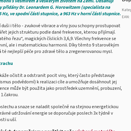
harmonii s vesmírem a veškerým životem na Zemi. Obsahují
ly přidány Dr. Leonardem G. Horowitzem (specialista na
Kate
 Hz, ve spodní části stupnice, a 963 Hz v horní části stupnice.
EAN
:
duši i tělo - zvukové vibrace a vlny jsou schopny prostupovat
et jejich strukturu podle dané frekvence, kterou přijímají.
atého řezu“, magických číslicích 3,6,9. Všechny frekvence se
evní, ale i matematickou harmonii.
Díky těmto 9 starověkým
té nejlepší péče pro zdravé tělo a zregenerovanou mysl.
trachu
káže očistit a odstranit pocit viny, který často představuje
smus podvědomí) k realizaci cíle a umožňuje dosáhnout jej
vence může být použita jako prostředek uzemnění, probuzení,
 1.čakrou.
oslechu a snaze se naladit společně na stejnou energetickou
správné udržování energie se doporučuje poslech 3x týdně v
ti u uší.