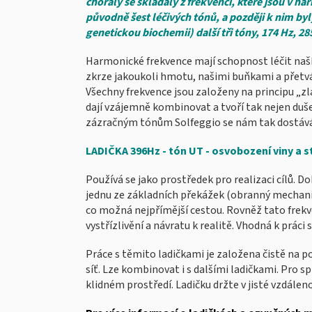
chorály se skládaly z frekvencí, které jsou v 
původně šest léčivých tónů, a později k nim by
genetickou biochemii) další tři tóny, 174 Hz, 285
Harmonické frekvence mají schopnost léčit naší 
zkrze jakoukoli hmotu, našimi buňkami a přetvář
Všechny frekvence jsou založeny na principu
„zl
dají vzájemně kombinovat a tvoří tak nejen duš
zázračným tónům Solfeggio se nám tak dostává 
LADIČKA 396Hz - tón UT - osvobození viny a s
Používá se jako prostředek pro realizaci cílů. Do
jednu ze základních překážek (obranný mechani
co možná nejpřímější cestou. Rovněž tato frek
vystřízlivění a návratu k realitě. Vhodná k práci s
Práce s těmito ladičkami je založena čistě na p
síť. Lze kombinovat i s dalšími ladičkami. Pro 
klidném prostředí. Ladičku držte v jisté vzdálenos