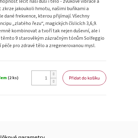
pnost léčit naší duši i tělo - zvukové vibrace a
t zkrze jakoukoli hmotu, našimi buňkami a
le dané frekvence, kterou přijímají. Všechny
incipu
„zlatého řezu“, magických číslicích 3,6,9.
emně kombinovat a tvoří tak nejen duševní, ale i
y těmto 9 starověkým zázračným tónům Solfeggio
í péče pro zdravé tělo a zregenerovanou mysl.
dem
(2 ks)
Přidat do košíku
lňkové parametry