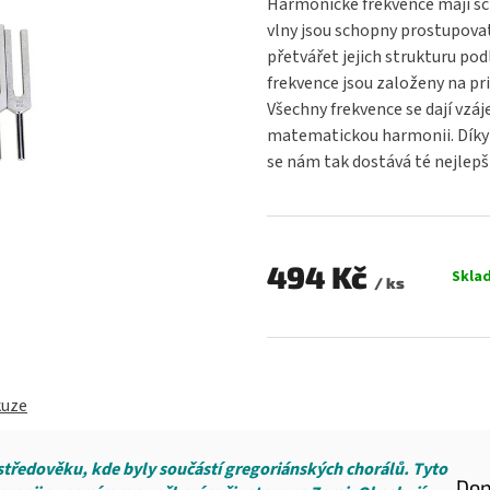
Harmonické frekvence mají scho
je
vlny jsou schopny prostupova
0,0
přetvářet jejich strukturu pod
z
5
frekvence jsou založeny na pr
hvězdiček.
Všechny frekvence se dají vzáj
matematickou harmonii.
Dík
se nám tak dostává té nejlepš
494 Kč
Skla
/ ks
Měrná
cena:
kuze
 středověku, kde byly součástí gregoriánských chorálů. Tyto
Dop