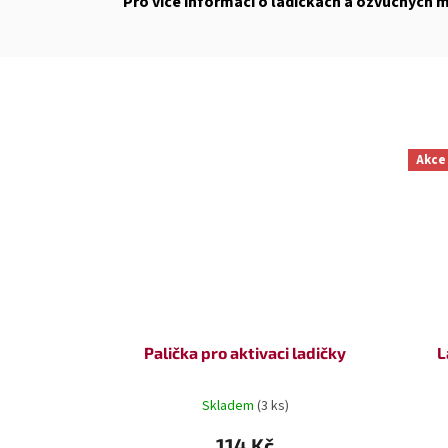
Pro více informací o ladičkách a ozvučných
Akce
Palička pro aktivaci ladičky
L
Skladem
(3 ks)
114 Kč