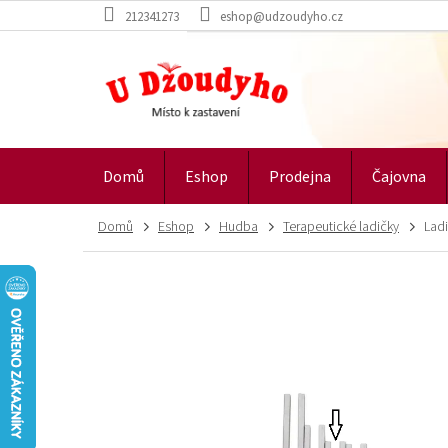
Přejít
212341273
eshop@udzoudyho.cz
na
obsah
Domů
Eshop
Prodejna
Čajovna
Domů
Eshop
Hudba
Terapeutické ladičky
Ladi