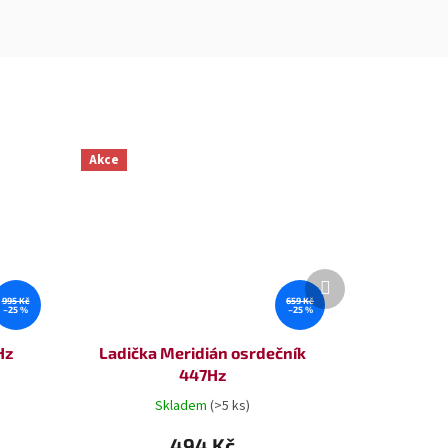
Akce
Další
produkt
995 Kč
659 Kč
–25 %
–25 %
Hz
Ladička Meridián osrdečník
447Hz
Skladem
(>5 ks)
494 Kč