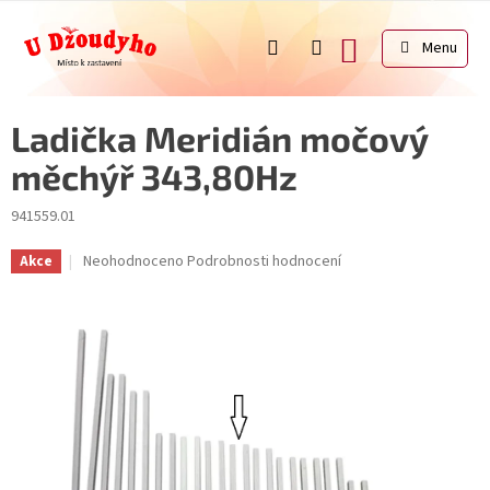
Přejít
na
NÁKUPNÍ
obsah
KOŠÍK
Ladička Meridián močový
měchýř 343,80Hz
941559.01
Průměrné
Neohodnoceno
Podrobnosti hodnocení
Akce
hodnocení
produktu
je
0,0
z
5
hvězdiček.