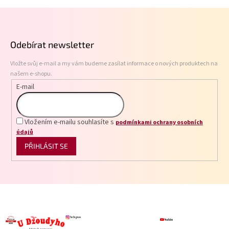
Z
á
p
Odebírat newsletter
a
t
Vložte svůj e-mail a my vám budeme zasílat informace o nových produktech na
í
našem e-shopu.
E-mail
Vložením e-mailu souhlasíte s
podmínkami ochrany osobních
údajů
PŘIHLÁSIT SE