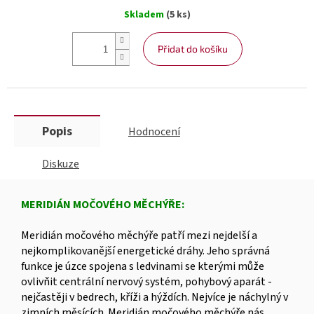
Měrná
Skladem
(5 ks)
cena:
Přidat do košíku
Popis
Hodnocení
Diskuze
MERIDIÁN MOČOVÉHO MĚCHÝŘE:
Meridián močového měchýře patří mezi nejdelší a
nejkomplikovanější energetické dráhy. Jeho správná
funkce je úzce spojena s ledvinami se kterými může
ovlivňit centrální nervový systém, pohybový aparát -
nejčastěji v bedrech, kříži a hýždích. Nejvíce je náchylný v
zimních měsících. Meridián močového měchýře nás