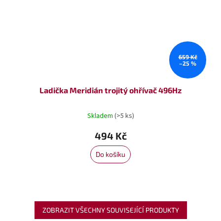
659 Kč
–25 %
Ladička Meridián trojitý ohřívač 496Hz
Skladem
(>5 ks)
494 Kč
Do košíku
ZOBRAZIT VŠECHNY SOUVISEJÍCÍ PRODUKTY