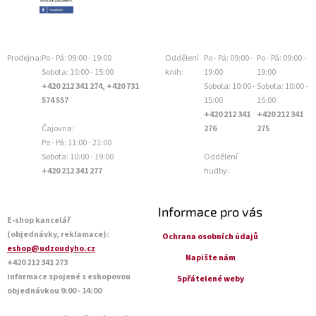
Prodejna:
Po - Pá: 09:00 - 19:00
Oddělení
Po - Pá: 09:00 -
Po - Pá: 09:00 -
Sobota: 10:00 - 15:00
knih:
19:00
19:00
+420 212 341 274, +420 731
Sobota: 10:00 -
Sobota: 10:00 -
574 557
15:00
15:00
+420 212 341
+420 212 341
Čajovna:
276
275
Po - Pá: 11:00 - 21:00
Sobota: 10:00 - 19:00
Oddělení
+420 212 341 277
hudby:
Informace pro vás
E-shop kancelář
(objednávky, reklamace):
Ochrana osobních údajů
eshop@udzoudyho.cz
Napište nám
+420 212 341 273
informace spojené s eshopovou
Spřátelené weby
objednávkou 9:00 - 14:00