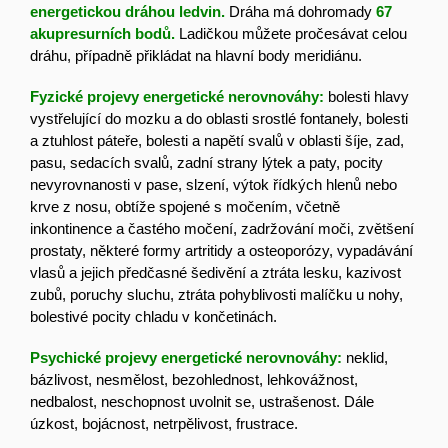
energetickou dráhou ledvin.
Dráha má dohromady
67
akupresurních bodů.
Ladičkou můžete pročesávat celou
dráhu, případně přikládat na hlavní body meridiánu.
Fyzické projevy energetické nerovnováhy:
bolesti hlavy
vystřelující do mozku a do oblasti srostlé fontanely, bolesti
a ztuhlost páteře, bolesti a napětí svalů v oblasti šíje, zad,
pasu, sedacích svalů, zadní strany lýtek a paty, pocity
nevyrovnanosti v pase, slzení, výtok řídkých hlenů nebo
krve z nosu, obtíže spojené s močením, včetně
inkontinence a častého močení, zadržování moči, zvětšení
prostaty, některé formy artritidy a osteoporózy, vypadávání
vlasů a jejich předčasné šedivění a ztráta lesku, kazivost
zubů, poruchy sluchu, ztráta pohyblivosti malíčku u nohy,
bolestivé pocity chladu v končetinách.
Psychické projevy energetické nerovnováhy:
n
eklid,
bázlivost, nesmělost, bezohlednost, lehkovážnost,
nedbalost, neschopnost uvolnit se, ustrašenost. Dále
úzkost, bojácnost, netrpělivost, frustrace.