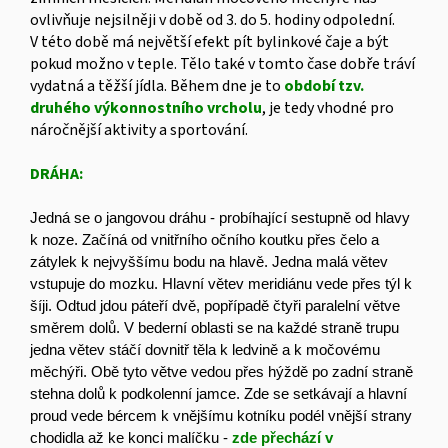
ovlivňuje nejsilněji v době od 3. do 5. hodiny odpolední.
V této době má největší efekt pít bylinkové čaje a být
pokud možno v teple. Tělo také v tomto čase dobře tráví
vydatná a těžší jídla. Během dne je to
období tzv.
druhého výkonnostního vrcholu
, je tedy vhodné pro
náročnější aktivity a sportování.
DRÁHA:
Jedná se o jangovou dráhu - probíhající sestupně od hlavy
k noze. Začíná od vnitřního očního koutku přes čelo a
zátylek k nejvyššímu bodu na hlavě. Jedna malá větev
vstupuje do mozku. Hlavní větev meridiánu vede přes týl k
šíji. Odtud jdou páteří dvě, popřípadě čtyři paralelní větve
směrem dolů. V bederní oblasti se na každé straně trupu
jedna větev stáčí dovnitř těla k ledvině a k močovému
měchýři. Obě tyto větve vedou přes hýždě po zadní straně
stehna dolů k podkolenní jamce. Zde se setkávají a hlavní
proud vede bércem k vnějšímu kotníku podél vnější strany
chodidla až ke konci malíčku -
zde přechází v