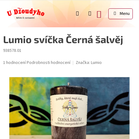
Přejít
na
NÁKUPNÍ
obsah
KOŠÍK
Lumio svíčka Černá šalvěj
938578.01
Průměrné
1 hodnocení
Podrobnosti hodnocení
Značka:
Lumio
hodnocení
produktu
je
5,0
z
5
hvězdiček.