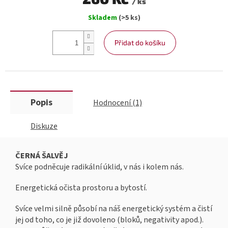
/ ks
Měrná
Skladem
(>5 ks)
cena:
Přidat do košíku
Popis
Hodnocení (1)
Diskuze
ČERNÁ ŠALVĚJ
Svíce podněcuje radikální úklid, v nás i kolem nás.
Energetická očista prostoru a bytostí.
Svíce velmi silně působí na náš energetický systém a čistí
jej od toho, co je již dovoleno (bloků, negativity apod.).