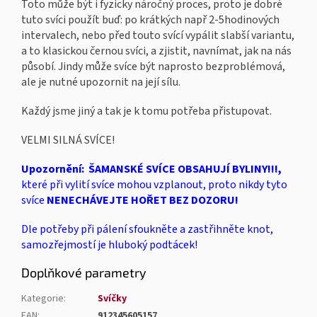
Toto může být i fyzicky náročný proces, proto je dobré
tuto svíci použít buď: po krátkých např 2-5hodinových
intervalech, nebo před touto svící vypálit slabší variantu,
a to klasickou černou svíci, a zjistit, navnímat, jak na nás
působí. Jindy může svíce být naprosto bezproblémová,
ale je nutné upozornit na její sílu.
Každý jsme jiný a tak je k tomu potřeba přistupovat.
VELMI SILNÁ SVÍCE!
Upozornění:
ŠAMANSKÉ SVÍCE OBSAHUJÍ BYLINY!!!,
které při vylití svíce mohou vzplanout, proto nikdy tyto
svíce
NENECHÁVEJTE HOŘET BEZ DOZORU!
Dle potřeby při pálení sfoukněte a zastřihněte knot,
samozřejmostí je hluboký podtácek!
Doplňkové parametry
Kategorie
:
Svíčky
EAN
:
912345605157