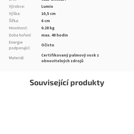
Výrobce
:
Lumio
Výška
:
10,5 cm
Šířka
:
6 cm
Hmotnost
:
0.28 kg
Doba hoření
:
max. 40 hodin
Energie
Očistu
podporující
:
Certifikovaný palmový vosk z
Materiál
:
obnovitelných zdrojů
Související produkty