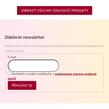
ZOBRAZIT VŠECHNY SOUVISEJÍCÍ PRODUKTY
Z
á
p
Odebírat newsletter
a
t
Vložte svůj e-mail a my vám budeme zasílat informace o nových produktech na
í
našem e-shopu.
E-mail
Vložením e-mailu souhlasíte s
podmínkami ochrany osobních
údajů
PŘIHLÁSIT SE