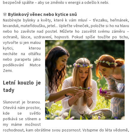
bezpečně spálíte – aby se změnilo v energii a odešlo k nebi.
Bylinkový věnec nebo kytice snů
🌸
Nasbírejte bylinky a květy, které k vám mluví – třezalku, heřmánek,
levanduli, mateřídoušku, jetel... Upleťte věneček, položte si ho na hlavu
nebo ho zavěste nad postel. Můžete ho zasvětit svému záměru –
ochraně, lásce, uzdravení, hojnosti. Pokud spíše toužíte po
tichu,
vytvořte si jen malou
kytici, kterou
necháte na oltářku
nebo parapetu jako
poděkování Matce
Zemi.
Letní kouzlo je
tady
Slunovrat je branou.
Otevírá nám prostor,
kde se světlo
potkává se stínem a
my máme možnost
rozhodnout, kam obrátíme svou pozornost. Vstupme do léta vědomě,