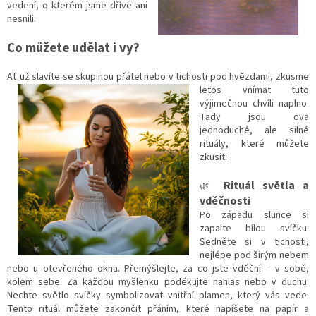
vedení, o kterém jsme dříve ani
nesnili.
Co můžete udělat i vy?
Ať už slavíte se skupinou přátel nebo v tichosti pod hvězdami, zk
usme
letos vnímat tuto
výjimečnou chvíli naplno.
Tady jsou dva
jednoduché, ale silné
rituály, které můžete
zkusit:
Rituál světla a
🌿
vděčnosti
Po západu slunce si
zapalte bílou svíčku.
Sedněte si v tichosti,
nejlépe pod širým nebem
nebo u otevřeného okna. Přemýšlejte, za co jste vděční – v sobě,
kolem sebe. Za každou myšlenku poděkujte nahlas nebo v duchu.
Nechte světlo svíčky symbolizovat vnitřní plamen, který vás vede.
Tento rituál můžete zakončit přáním, které napíšete na papír a