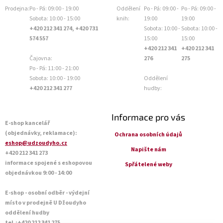
Prodejna:
Po - Pá: 09:00 - 19:00
Oddělení
Po - Pá: 09:00 -
Po - Pá: 09:00 -
Sobota: 10:00 - 15:00
knih:
19:00
19:00
+420 212 341 274, +420 731
Sobota: 10:00 -
Sobota: 10:00 -
574 557
15:00
15:00
+420 212 341
+420 212 341
Čajovna:
276
275
Po - Pá: 11:00 - 21:00
Sobota: 10:00 - 19:00
Oddělení
+420 212 341 277
hudby:
Informace pro vás
E-shop kancelář
(objednávky, reklamace):
Ochrana osobních údajů
eshop@udzoudyho.cz
Napište nám
+420 212 341 273
informace spojené s eshopovou
Spřátelené weby
objednávkou 9:00 - 14:00
E-shop - osobní odběr - výdejní
místo v prodejně U Džoudyho
oddělení hudby
tel.:+420 212 341 275