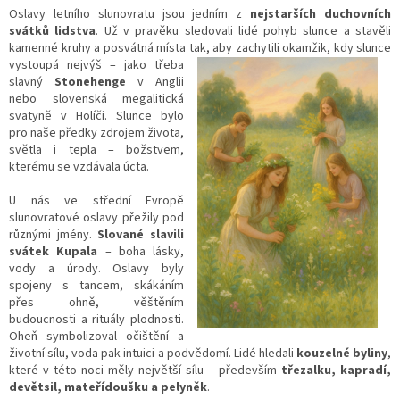
Oslavy letního slunovratu jsou jedním z
nejstarších duchovních
svátků lidstva
. Už v pravěku sledovali lidé pohyb slunce a stavěli
kamenné kruhy a posvátná místa tak, aby zachytili okamžik, kd
y slunce
vystoupá nejvýš – jako třeba
slavný
Stonehenge
v Anglii
nebo slovenská megalitická
svatyně v Holíči. Slunce bylo
pro naše předky zdrojem života,
světla i tepla – božstvem,
kterému se vzdávala úcta.
U nás ve střední Evropě
slunovratové oslavy přežily pod
různými jmény.
Slované slavili
svátek Kupala
– boha lásky,
vody a úrody. Oslavy byly
spojeny s tancem, skákáním
přes ohně, věštěním
budoucnosti a rituály plodnosti.
Oheň symbolizoval očištění a
životní sílu, voda pak intuici a podvědomí. Lidé hledali
kouzelné byliny
,
které v této noci měly největší sílu – především
třezalku, kapradí,
devětsil, mateřídoušku a pelyněk
.