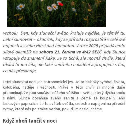
vrcholu. Den, kdy sluneční světlo kraluje nejdéle, je téměř tu.
Letní slunovrat – okamžik, kdy se příroda rozprostírá v celé své
hojnosti a světlo vítězí nad temnotou. V roce 2025 připadá tento
silový okamžik na
sobotu 21. června ve 4:42 SELČ
, kdy Slunce
vstupuje do znamení Raka. Je to tichá, ale mocná chvíle, která
otvírá bránu léta, ale také vnitřního naladění a propojení s tím,
co nás přesahuje.
Letní slunovrat není jen astronomický jev. Je to hluboký symbol života,
koloběhu, naděje i věčnosti. Právě v této chvíli si mnohé duše
připomínají, že jsou součástí něčeho většího – světa, který dýchá spolu
s námi. Slunce dosahuje svého zenitu a Země se koupe v jeho
laskavých paprscích. Je to svátek světla, radosti a napojení na přírodní
rytmy, které nás po staletí vedou, pokud jim nasloucháme.
Když oheň tančil v noci