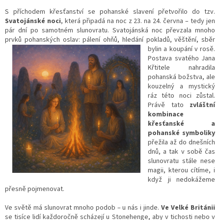
S příchodem křesťanství se pohanské slavení přetvořilo do tzv.
Svatojánské noci
, která připadá na noc z 23. na 24. června – tedy jen
pár dní po samotném slunovratu. Svatojánská noc převzala mnoho
prvků pohanských oslav: pálení ohňů, hledání pokladů, věštění, sběr
bylin a
koupání v rosě.
Postava svatého Jana
Křtitele nahradila
pohanská božstva, ale
kouzelný a mystický
ráz této noci zůstal.
Právě tato
zvláštní
kombinace
křesťanské a
pohanské symboliky
přežila až do dnešních
dnů, a tak v sobě čas
slunovratu stále nese
magii, kterou cítíme, i
když ji nedokážeme
přesně pojmenovat.
Ve světě má slunovrat mnoho podob – u nás i jinde.
Ve Velké Británii
se tisíce lidí každoročně scházejí u Stonehenge, aby v tichosti nebo v