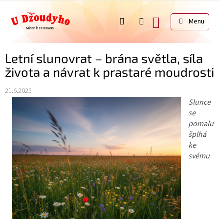
Přejít
na
NÁKUPNÍ
obsah
KOŠÍK
Letní slunovrat – brána světla, síla
života a návrat k prastaré moudrosti
21.6.2025
Slunce
se
pomalu
šplhá
ke
svému