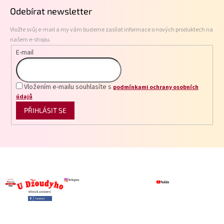
p
Odebírat newsletter
a
t
Vložte svůj e-mail a my vám budeme zasílat informace o nových produktech na
í
našem e-shopu.
E-mail
Vložením e-mailu souhlasíte s
podmínkami ochrany osobních
údajů
PŘIHLÁSIT SE