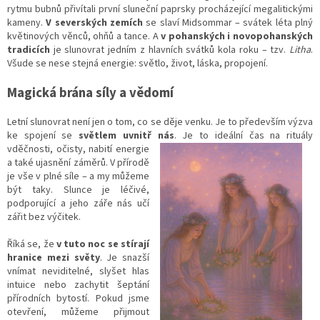
rytmu bubnů přivítali první sluneční paprsky procházející megalitickými
kameny.
V severských zemích
se slaví Midsommar – svátek léta plný
květinových věnců, ohňů a tance. A
v pohanských i novopohanských
tradicích
je slunovrat jedním z hlavních svátků kola roku – tzv.
Litha
.
Všude se nese stejná energie: světlo, život, láska, propojení.
Magická brána síly a vědomí
Letní slunovrat není jen o tom, co se děje venku. Je to především výzva
ke spojení se
světlem uvnitř nás
. Je to ideální čas na
rituály
vděčnosti, očisty, nabití energie
a také ujasnění záměrů. V přírodě
je vše v plné síle – a my můžeme
být taky. Slunce je léčivé,
podporující a jeho záře nás učí
zářit bez výčitek.
Říká se, že
v tuto noc se stírají
hranice mezi světy
. Je snazší
vnímat neviditelné, slyšet hlas
intuice nebo zachytit šeptání
přírodních bytostí. Pokud jsme
otevření, můžeme přijmout