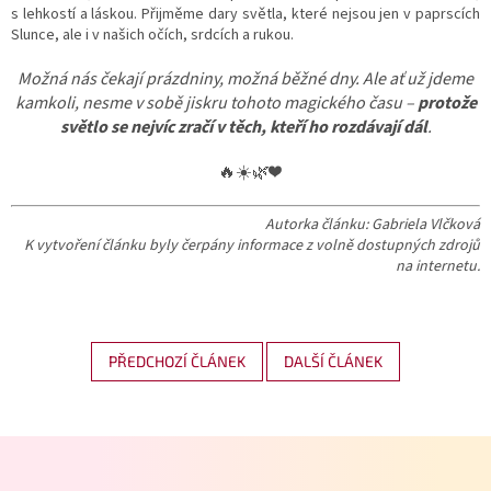
s lehkostí a láskou. Přijměme dary světla, které nejsou jen v paprscích
Slunce, ale i v našich očích, srdcích a rukou.
Možná nás čekají prázdniny, možná běžné dny. Ale ať už jdeme
kamkoli, nesme v sobě jiskru tohoto magického času –
protože
světlo se nejvíc zračí v těch, kteří ho rozdávají dál
.
🔥☀️🌿❤️
Autorka článku: Gabriela Vlčková
K vytvoření článku byly čerpány informace z volně dostupných zdrojů
na internetu.
PŘEDCHOZÍ ČLÁNEK
DALŠÍ ČLÁNEK
Z
á