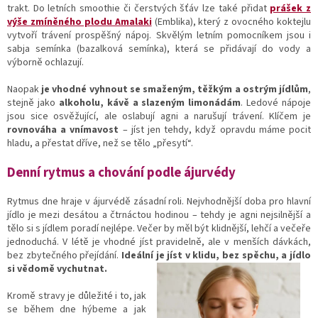
trakt. Do letních smoothie či čerstvých šťáv lze také přidat
prášek z
výše zmíněného plodu Amalaki
(Emblika), který z ovocného koktejlu
vytvoří trávení prospěšný nápoj. Skvělým letním pomocníkem jsou i
sabja semínka (bazalková semínka), která se přidávají do vody a
výborně ochlazují.
Naopak
je vhodné vyhnout se smaženým, těžkým a ostrým jídlům
,
stejně jako
alkoholu, kávě a slazeným limonádám
. Ledové nápoje
jsou sice osvěžující, ale oslabují agni a narušují trávení. Klíčem je
rovnováha a vnímavost
– jíst jen tehdy, když opravdu máme pocit
hladu, a přestat dříve, než se tělo „přesytí“.
Denní rytmus a chování podle ájurvédy
Rytmus dne hraje v ájurvédě zásadní roli. Nejvhodnější doba pro hlavní
jídlo je mezi desátou a čtrnáctou hodinou – tehdy je agni nejsilnější a
tělo si s jídlem poradí nejlépe. Večer by měl být klidnější, lehčí a večeře
jednoduchá. V létě je vhodné jíst pravidelně, ale v menších dávkách,
bez zbytečného přejídání.
Ideální je jíst v klidu, bez spěch
u, a jídlo
si vědomě vychutnat.
Kromě stravy je důležité i to, jak
se během dne hýbeme a jak