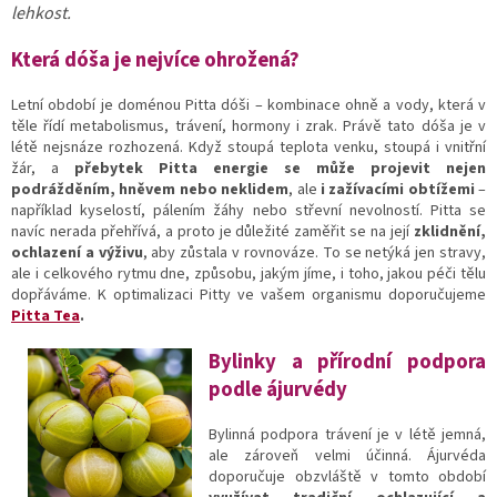
lehkost.
Která dóša je nejvíce ohrožená?
Letní období je doménou Pitta dóši – kombinace ohně a vody, která v
těle řídí metabolismus, trávení, hormony i zrak. Právě tato dóša je v
létě nejsnáze rozhozená. Když stoupá teplota venku, stoupá i vnitřní
žár, a
přebytek Pitta energie se může projevit nejen
podrážděním, hněvem nebo neklidem
, ale
i zažívacími obtížemi
–
například kyselostí, pálením žáhy nebo střevní nevolností. Pitta se
navíc nerada přehřívá, a proto je důležité zaměřit se na její
zklidnění,
ochlazení a výživu
, aby zůstala v rovnováze. To se netýká jen stravy,
ale i celkového rytmu dne, způsobu, jakým jíme, i toho, jakou péči tělu
dopřáváme. K optimalizaci Pitty ve vašem organismu doporučujeme
Pitta Tea
.
Bylinky a přírod
ní podpora
podle ájurvédy
Bylinná podpora trávení je v létě jemná,
ale zároveň velmi účinná. Ájurvéda
doporučuje obzvláště v tomto období