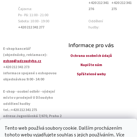
+420 212 341
+420 212 341
Čajovna:
276
275
Po - Pá: 11:00 - 21:00
Sobota: 10:00 - 19:00
Oddělení
+420 212 341 277
hudby:
Informace pro vás
E-shop kancelář
(objednávky, reklamace):
Ochrana osobních údajů
eshop@udzoudyho.cz
Napište nám
+420 212 341 273
informace spojené s eshopovou
Spřátelené weby
objednávkou 9:00 - 14:00
E-shop - osobní odběr - výdejní
místo v prodejně U Džoudyho
oddělení hudby
tel.:+420 212 341 275
adresa:Jugoslávská 7/670, Praha 2
Otevírací doba Po - Pá: 09:00 - 18:45
Tento web používá soubory cookie. Dalším procházením
Sobota: 10:00 - 14:45
tohoto webu vyjadřujete souhlas s jejich používáním.. Více