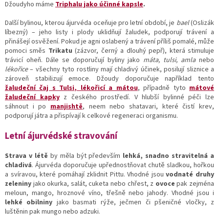
Džoudyho máme
Triphalu jako účinné kapsle
.
Další bylinou, kterou ájurvéda oceňuje pro letní období, je
bael
(Oslizák
líbezný) – jeho listy i plody uklidňují žaludek, podporují trávení a
přinášejí osvěžení. Pokud je agni oslabený a trávení příliš pomalé, může
pomoci směs
Trikatu
(zázvor, černý a dlouhý pepř), která stimuluje
trávicí oheň. Dále se doporučují byliny jako
máta, tulsi, amla
nebo
lékořice
– všechny tyto rostliny mají chladivý účinek, posilují sliznice a
zároveň stabilizují emoce. Džoudy doporučuje například tento
žaludeční čaj s Tulsi, lékořicí a mátou
, případně tyto
mátové
žaludeční kapky
z českého prostředí. V hlubší bylinné péči lze
sáhnout i po
manjishtě
, neem nebo shatavari, které čistí krev,
podporují játra a přispívají k celkové regeneraci organismu.
Letní ájurvédské stravování
Strava v létě
by měla být především
lehká, snadno stravitelná a
chladivá
. Ájurvéda doporučuje upřednostňovat chutě sladkou, hořkou
a svíravou, které pomáhají zklidnit Pittu. Vhodné jsou
vodnaté druhy
zeleniny
jako okurka, salát, cuketa nebo chřest, z
ovoce
pak zejména
meloun, mango, hroznové víno, třešně nebo jahody. Vhodné jsou i
lehké obilniny
jako basmati rýže, ječmen či pšeničné vločky, z
luštěnin pak mungo nebo adzuki.