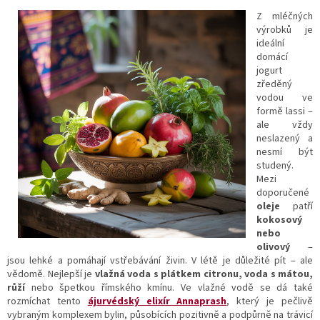
Z mléčných
výrobků je
ideální
domácí
jogurt
zředěný
vodou ve
formě lassi –
ale vždy
neslazený a
nesmí být
studený.
Mezi
doporučené
oleje
patří
kokosový
nebo
olivový
–
jsou lehké a pomáhají vstřebávání živin. V létě je důležité pít – ale
vědomě. Nejlepší je
vlažná voda s plátkem citronu, voda s mátou,
růží
nebo špetkou římského kmínu. Ve vlažné vodě se dá také
rozmíchat tento
ájurvédský elixír Annaprash
, který je pečlivě
vybraným komplexem bylin, působících pozitivně a podpůrně na trávicí