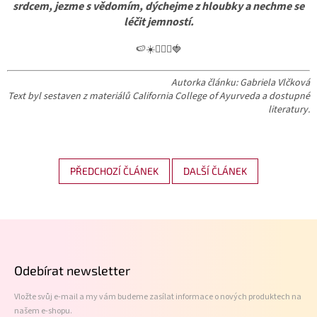
srdcem, jezme s vědomím, dýchejme z hloubky a nechme se
léčit jemností.
🍉☀️🧘🏻‍♀️🍓
Autorka článku: Gabriela Vlčková
Text byl sestaven z materiálů California College of Ayurveda a dostupné
literatury
.
PŘEDCHOZÍ ČLÁNEK
DALŠÍ ČLÁNEK
Z
á
p
Odebírat newsletter
a
t
Vložte svůj e-mail a my vám budeme zasílat informace o nových produktech na
í
našem e-shopu.