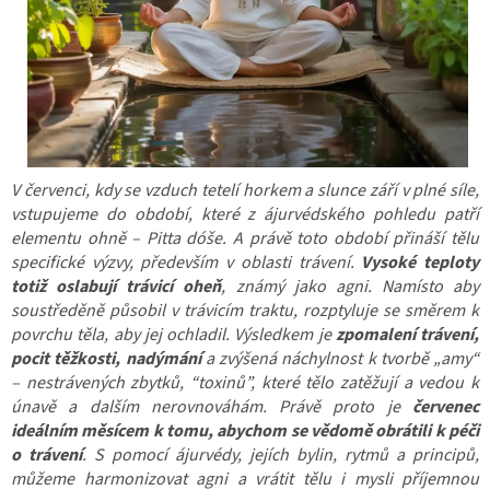
V červenci, kdy se
vzduch tetelí horkem a slunce září v plné síle,
vstupujeme do období, které z ájurvédského pohledu patří
elementu ohně – Pitta dóše. A právě toto období přináší tělu
specifické výzvy, především v oblasti trávení.
Vysoké teploty
totiž oslabují trávicí oheň
, známý jako agni. Namísto aby
soustředěně působil v trávicím traktu, rozptyluje se směrem k
povrchu těla, aby jej ochladil. Výsledkem je
zpomalení trávení,
pocit těžkosti, nadýmání
a zvýšená náchylnost k tvorbě „amy“
– nestrávených zbytků, “toxinů”, které tělo zatěžují a vedou k
únavě a dalším nerovnováhám. Právě proto je
červenec
ideálním měsícem k tomu, abychom se vědomě obrátili k péči
o trávení
. S pomocí ájurvédy, jejích bylin, rytmů a principů,
můžeme harmonizovat agni a vrátit tělu i mysli příjemnou