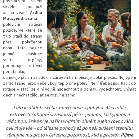
povzbuzení trávení
skvěle poslouží
ásana zvaná
Ardha
Matsyendrāsana
–
poloviční rotační
pozice, ve které se
trup otáčí do strany
přes pokrčenou
nohu. Tato pozice
jemně masíruje
vnitřní orgány,
podporuje střevní
peristaltiku,
stimuluje játra i žaludek a zároveň harmonizuje solar plexus. Nejlépe ji
zařadit ráno nebo večer, kdy teplo dne poleví. Není třeba silou tlačit do
rotace – stačí se v ní volně nadechnout a pomalu vydechnout, vnímat
dech a nechat tělo, ať se rozvine samo.
Léto je období světla, otevřenosti a pohybu. Ale i tohle
extrovertní období si zaslouží péči – jemnou, láskyplnou a
vědomou. Trávení je naším vnitřním ohněm a jeho rovnováha
ovlivňuje vše – od tělesné pohody až po naši duševní stabilitu.
Věnujme mu proto v červenci pozornost, klid a prostor.
Pijme