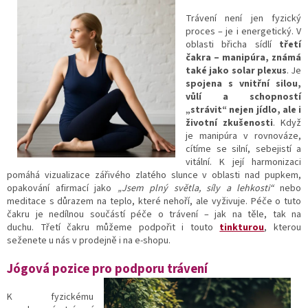
Trávení není jen fyzický
proces – je i energetický. V
oblasti břicha sídlí
třetí
čakra – manipúra, známá
také jako solar plexus
. Je
spojena s vnitřní silou,
vůlí a schopností
„strávit“ nejen jídlo, ale i
životní zkušenosti
. Když
je manipúra v rovnováze,
cítíme se silní, sebejistí a
vitální. K její harmonizaci
pomáhá vizualizace zářivého zlatého slunce v oblasti nad pupkem,
opakování afirmací jako
„Jsem plný světla, síly a lehkosti“
nebo
meditace s důrazem na teplo, které nehoří, ale vyživuje. Péče o tuto
čakru je nedílnou součástí péče o trávení – jak na těle, tak na
duchu. Třetí čakru můžeme podpořit i touto
tinkturou
, kterou
seženete u nás v prodejně i na e-shopu.
Jógová pozice pro podporu tráve
ní
K fyzickému