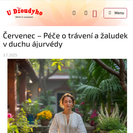
Přejít
na
NÁKUPNÍ
obsah
KOŠÍK
Červenec – Péče o trávení a žaludek
v duchu ájurvédy
3.7.2025