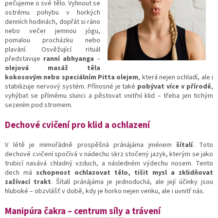
pečujeme o své tělo. Vyhnout se
ostrému pohybu v horkých
denních hodinách, dopřát si ráno
nebo večer jemnou jógu,
pomalou procházku nebo
plavání. Osvěžující rituál
představuje
ranní abhyanga
–
olejová masáž těla
kokosovým nebo speciálním Pitta olejem
, která nejen ochladí, ale i
stabilizuje nervový systém. Přínosné je také
pobývat více v přírodě
,
vyhýbat se přímému slunci a pěstovat vnitřní klid – třeba jen tichým
sezením pod stromem.
Dechové cvičení pro klid a ochlazení
V létě je mimořádně prospěšná pránájáma jménem
šítalí
. Toto
dechové cvičení spočívá v nádechu skrz stočený jazyk, kterým se jako
trubicí nasává chladný vzduch, a následném výdechu nosem. Tento
dech má
schopnost ochlazovat tělo, tišit mysl a zklidňovat
zažívací trakt
. Šítalí pránájáma je jednoduchá, ale její účinky jsou
hluboké – obzvlášť v době, kdy je horko nejen venku, ale i uvnitř nás.
Manipúra čakra – centrum síly a t
rávení