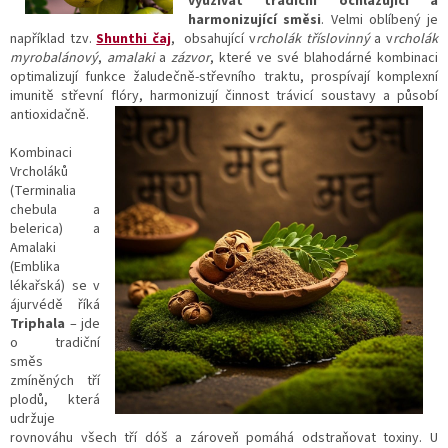
využívat tradiční ochlazující a
harmonizující směsi
. Velmi oblíbený je
například tzv.
Shunthi čaj
, obsahující v
rcholák tříslovinný
a v
rcholák
myrobalánový
,
amalaki
a
zázvor
, které ve své blahodárné kombinaci
optimalizují funkce žaludečně-střevního traktu, prospívají komplexní
imunitě střevní flóry, harmonizují činnost trávicí soustavy a působí
antioxidačně.
Kombinaci
Vrcholáků
(Terminalia
chebula a
belerica) a
Amalaki
(Emblika
lékařská) se v
ájurvédě říká
Triphala
– jde
o tradiční
směs
zmíněných tří
plodů, která
udržuje
rovnováhu všech tří dóš a zároveň pomáhá odstraňovat toxiny. U