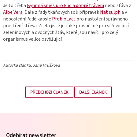
Je to třeba
Bylinná směs pro klid a dobré trávení
nebo šťáva z
Aloe Vera
. Dále z řady tkáňových solí přípravek
Nat sulph
a v
neposlední řadě kapsle
ProbioLact
pro nastolení správného
prostředí střeva. Zcela jistě je také prospěšné pro střevo pití
zeleninových a ovocných šťáv, které jsou navíc i pro celý
organismus velice osvěžující.
Autorka článku: Jana Hrušková
PŘEDCHOZÍ ČLÁNEK
DALŠÍ ČLÁNEK
Z
á
p
Odebírat newsletter
a