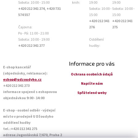
Sobota: 10:00 - 15:00
knih:
19:00
19:00
+420 212 341 274, +420 731
Sobota: 10:00 -
Sobota: 10:00 -
574 557
15:00
15:00
+420 212 341
+420 212 341
Čajovna:
276
275
Po - Pá: 11:00 - 21:00
Sobota: 10:00 - 19:00
Oddělení
+420 212 341 277
hudby:
Informace pro vás
E-shop kancelář
(objednávky, reklamace):
Ochrana osobních údajů
eshop@udzoudyho.cz
Napište nám
+420 212 341 273
informace spojené s eshopovou
Spřátelené weby
objednávkou 9:00 - 14:00
E-shop - osobní odběr - výdejní
místo v prodejně U Džoudyho
oddělení hudby
tel.:+420 212 341 275
adresa:Jugoslávská 7/670, Praha 2