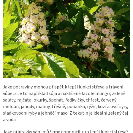
Jaké potraviny mohou přispět k lepší funkci střeva a trávení
vůbec? Je to například sója a naklíčené fazole mungo, zelené
saláty, rajčata, okurky, špenát, ředkvičky, chřest, červený
meloun, jahody, maliny, třešně, pohanka, rýže, kozí a ovčí sýry,
sladkovodní ryby a jehněčí maso. Z tekutin je ideální zelený čaj
a voda.
Jaké přípravky vám můžeme doporučit pro lepší funkci střeva?