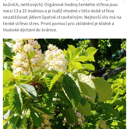
kožních, nehtových). Orgánové hodiny tenkého střeva jsou
mezi 13 a 15 hodinou a je tudíž vhodné v této době střeva
nezatěžovat jídlem špatně stravitelným. Nejhorší vliv má na
tenké střevo stres. První pomocí pro zklidnění je klidné a
hluboké dýchání do bránice.