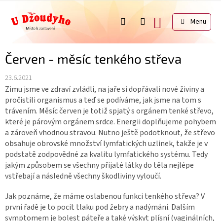
Přejít
na
NÁKUPNÍ
obsah
KOŠÍK
Červen - měsíc tenkého střeva
23.6.2021
Zimu jsme ve zdraví zvládli, na jaře si dopřávali nové živiny a
pročistili organismus a teď se podíváme, jak jsme na tom s
trávením. Měsíc červen je totiž spjatý s orgánem tenké střevo,
které je párovým orgánem srdce. Energii doplňujeme pohybem
a zároveň vhodnou stravou. Nutno ještě podotknout, že střevo
obsahuje obrovské množství lymfatických uzlinek, takže je v
podstatě zodpovědné za kvalitu lymfatického systému. Tedy
jakým způsobem se všechny přijaté látky do těla nejlépe
vstřebají a následně všechny škodliviny vyloučí.
Jak poznáme, že máme oslabenou funkci tenkého střeva? V
první řadě je to pocit tlaku pod žebry a nadýmání. Dalším
symptomem je bolest páteře a také výskyt plísní (vaginálních,