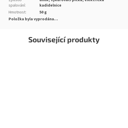
Způsob
uhlík, vykuřovací pícka, elektrická
spalování
:
kadidelnice
Hmotnost
:
50 g
Položka byla vyprodána…
Související produkty