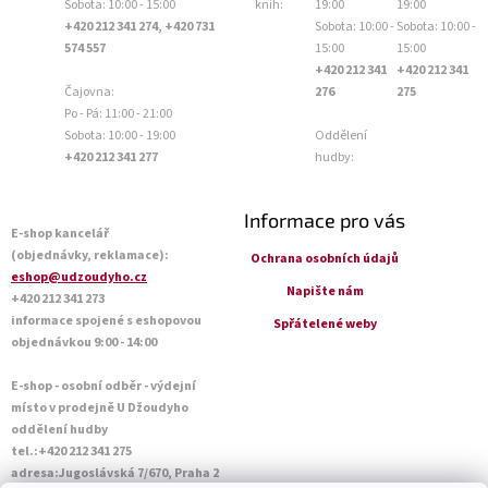
Sobota: 10:00 - 15:00
knih:
19:00
19:00
+420 212 341 274, +420 731
Sobota: 10:00 -
Sobota: 10:00 -
574 557
15:00
15:00
+420 212 341
+420 212 341
Čajovna:
276
275
Po - Pá: 11:00 - 21:00
Sobota: 10:00 - 19:00
Oddělení
+420 212 341 277
hudby:
Informace pro vás
E-shop kancelář
(objednávky, reklamace):
Ochrana osobních údajů
eshop@udzoudyho.cz
Napište nám
+420 212 341 273
informace spojené s eshopovou
Spřátelené weby
objednávkou 9:00 - 14:00
E-shop - osobní odběr - výdejní
místo v prodejně U Džoudyho
oddělení hudby
tel.:+420 212 341 275
adresa:Jugoslávská 7/670, Praha 2