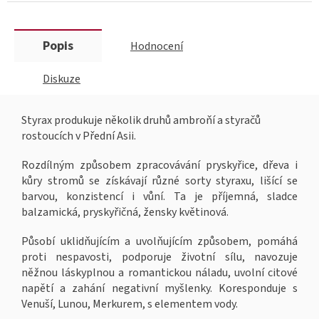
Popis
Hodnocení
Diskuze
Styrax produkuje několik druhů ambroňí a styračů
rostoucích v Přední Asii.
Rozdílným způsobem zpracovávání pryskyřice, dřeva i
kůry stromů se získávají různé sorty styraxu, lišící se
barvou, konzistencí i vůní. Ta je příjemná, sladce
balzamická, pryskyřičná, žensky květinová.
Působí uklidňujícím a uvolňujícím způsobem, pomáhá
proti nespavosti, podporuje životní sílu, navozuje
něžnou láskyplnou a romantickou náladu, uvolní citové
napětí a zahání negativní myšlenky. Koresponduje s
Venuší, Lunou, Merkurem, s elementem vody.