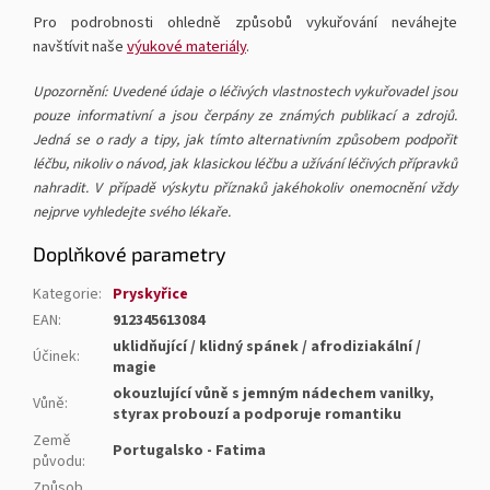
Pro podrobnosti ohledně způsobů vykuřování neváhejte
navštívit naše
výukové materiály
.
Upozornění: Uvedené údaje o léčivých vlastnostech vykuřovadel jsou
pouze informativní a jsou čerpány ze známých publikací a zdrojů.
Jedná se o rady a tipy, jak tímto alternativním způsobem podpořit
léčbu, nikoliv o návod, jak klasickou léčbu a užívání léčivých přípravků
nahradit. V případě výskytu příznaků jakéhokoliv onemocnění vždy
nejprve vyhledejte svého lékaře.
Doplňkové parametry
Kategorie
:
Pryskyřice
EAN
:
912345613084
uklidňující / klidný spánek / afrodiziakální /
Účinek
:
magie
okouzlující vůně s jemným nádechem vanilky,
Vůně
:
styrax probouzí a podporuje romantiku
Země
Portugalsko - Fatima
původu
:
Způsob