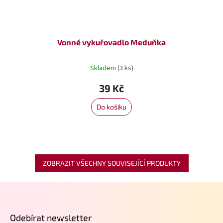
Vonné vykuřovadlo Meduňka
Skladem
(3 ks)
39 Kč
Do košíku
ZOBRAZIT VŠECHNY SOUVISEJÍCÍ PRODUKTY
Z
á
p
Odebírat newsletter
a