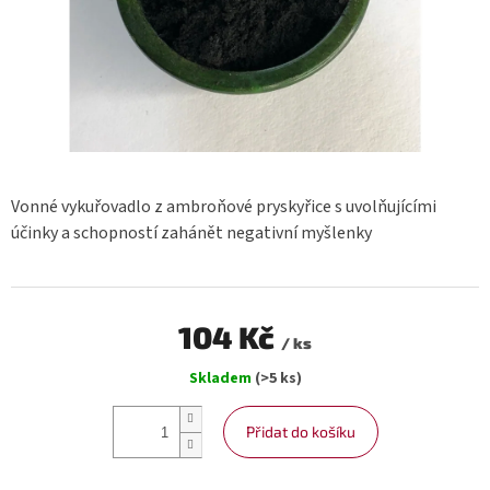
Vonné vykuřovadlo z ambroňové pryskyřice s uvolňujícími
účinky a schopností zahánět negativní myšlenky
104 Kč
/ ks
Měrná
Skladem
(>5 ks)
cena:
Přidat do košíku