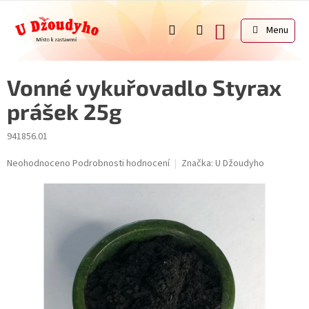
Přejít
na
NÁKUPNÍ
obsah
KOŠÍK
Vonné vykuřovadlo Styrax
prášek 25g
941856.01
Průměrné
Neohodnoceno
Podrobnosti hodnocení
Značka:
U Džoudyho
hodnocení
produktu
je
0,0
z
5
hvězdiček.