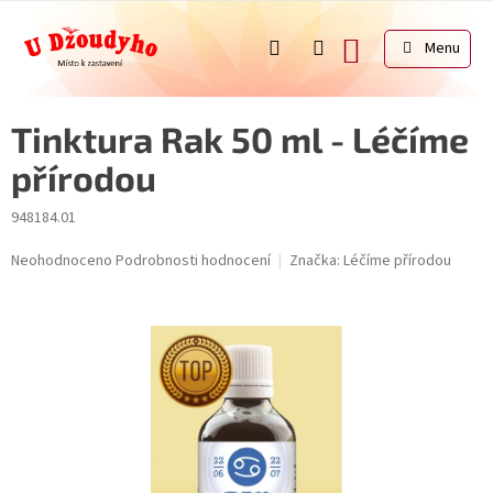
Přejít
na
NÁKUPNÍ
obsah
KOŠÍK
Tinktura Rak 50 ml - Léčíme
přírodou
948184.01
Průměrné
Neohodnoceno
Podrobnosti hodnocení
Značka:
Léčíme přírodou
hodnocení
produktu
je
0,0
z
5
hvězdiček.