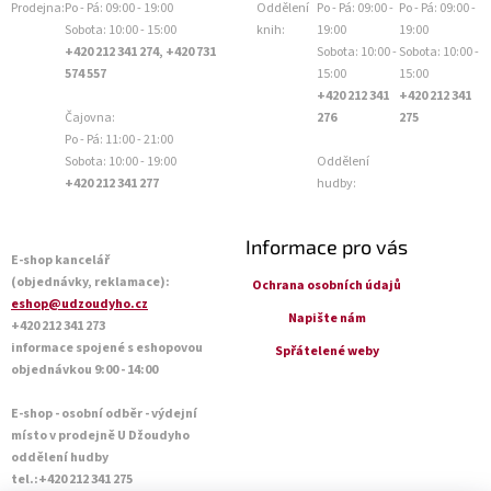
Prodejna:
Po - Pá: 09:00 - 19:00
Oddělení
Po - Pá: 09:00 -
Po - Pá: 09:00 -
Sobota: 10:00 - 15:00
knih:
19:00
19:00
+420 212 341 274, +420 731
Sobota: 10:00 -
Sobota: 10:00 -
574 557
15:00
15:00
+420 212 341
+420 212 341
Čajovna:
276
275
Po - Pá: 11:00 - 21:00
Sobota: 10:00 - 19:00
Oddělení
+420 212 341 277
hudby:
Informace pro vás
E-shop kancelář
(objednávky, reklamace):
Ochrana osobních údajů
eshop@udzoudyho.cz
Napište nám
+420 212 341 273
informace spojené s eshopovou
Spřátelené weby
objednávkou 9:00 - 14:00
E-shop - osobní odběr - výdejní
místo v prodejně U Džoudyho
oddělení hudby
tel.:+420 212 341 275