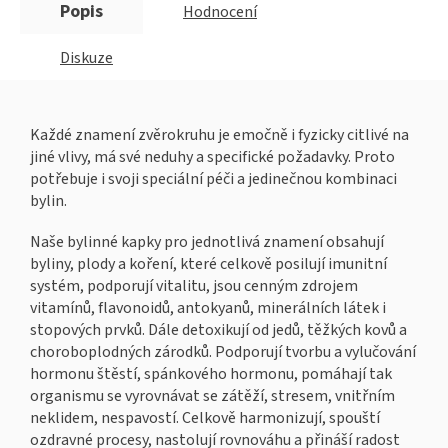
Popis
Hodnocení
Diskuze
Každé znamení zvěrokruhu je emočně i fyzicky citlivé na
jiné vlivy, má své neduhy a specifické požadavky. Proto
potřebuje i svoji speciální péči a jedinečnou kombinaci
bylin.
Naše bylinné kapky pro jednotlivá znamení obsahují
byliny, plody a koření, které celkově posilují imunitní
systém, podporují vitalitu, jsou cenným zdrojem
vitamínů, flavonoidů, antokyanů, minerálních látek i
stopových prvků. Dále detoxikují od jedů, těžkých kovů a
choroboplodných zárodků. Podporují tvorbu a vylučování
hormonu štěstí, spánkového hormonu, pomáhají tak
organismu se vyrovnávat se zátěží, stresem, vnitřním
neklidem, nespavostí. Celkově harmonizují, spouští
ozdravné procesy, nastolují rovnováhu a přináší radost