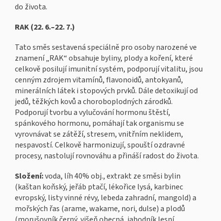
do života.
RAK (22. 6.–22. 7.)
Tato směs sestavená speciálně pro osoby narozené ve
znamení „RAK“ obsahuje byliny, plody a koření, které
celkově posilují imunitní systém, podporují vitalitu, jsou
cenným zdrojem vitamínů, flavonoidů, antokyanů,
minerálních látek i stopových prvků. Dále detoxikují od
jedů, těžkých kovů a choroboplodných zárodků.
Podporují tvorbu a vylučování hormonu štěstí,
spánkového hormonu, pomáhají tak organismu se
vyrovnávat se zátěží, stresem, vnitřním neklidem,
nespavostí. Celkově harmonizují, spouští ozdravné
procesy, nastolují rovnováhu a přináší radost do života.
Složení:
voda, líh 40% obj., extrakt ze směsi bylin
(kaštan koňský, jeřáb ptačí, lékořice lysá, karbinec
evropský, listy vinné révy, lebeda zahradní, mangold) a
mořských řas (arame, wakame, nori, dulse) a plodů
(morušovník černý, višeň obecná, jahodník lesní,