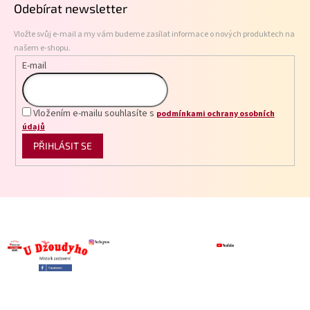
Odebírat newsletter
a
t
Vložte svůj e-mail a my vám budeme zasílat informace o nových produktech na
í
našem e-shopu.
E-mail
Vložením e-mailu souhlasíte s
podmínkami ochrany osobních
údajů
PŘIHLÁSIT SE