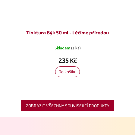
Tinktura Býk 50 ml - Léčíme přírodou
Skladem
(1 ks)
235 Kč
Do košíku
ZOBRAZIT VŠECHNY SOUVISEJÍCÍ PRODUKTY
Z
á
p