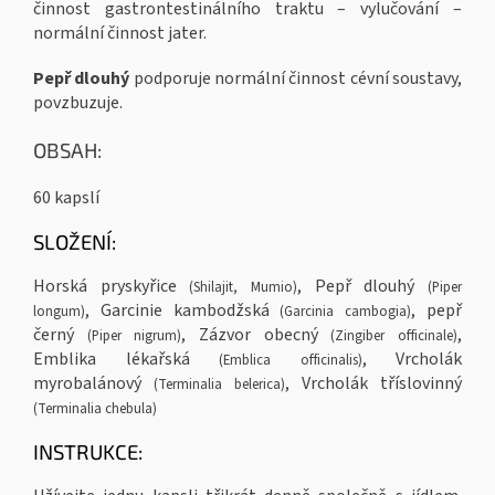
činnost gastrontestinálního traktu – vylučování –
normální činnost jater.
Pepř dlouhý
podporuje normální činnost cévní soustavy,
povzbuzuje.
OBSAH:
60 kapslí
SLOŽENÍ:
Horská pryskyřice
, Pepř dlouhý
(Shilajit, Mumio)
(Piper
, Garcinie kambodžská
, pepř
longum)
(Garcinia cambogia)
černý
, Zázvor obecný
,
(Piper nigrum)
(Zingiber officinale)
Emblika lékařská
, Vrcholák
(Emblica officinalis)
myrobalánový
, Vrcholák tříslovinný
(Terminalia belerica)
(Terminalia chebula)
INSTRUKCE: