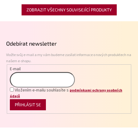
ZOBRAZIT VŠECHNY SOUVISEJÍCÍ PRODUKTY
Z
á
p
Odebírat newsletter
a
t
Vložte svůj e-mail a my vám budeme zasílat informace o nových produktech na
í
našem e-shopu.
E-mail
Vložením e-mailu souhlasíte s
podmínkami ochrany osobních
údajů
PŘIHLÁSIT SE