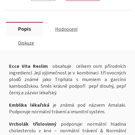
Popis
Hodnocení
Diskuze
Ecce Vita Reslim
obsahuje celkem osm přírodních
ingrediencí. Její výjimečnost je v kombinaci tří ovocných
plodů známé jako Triphala s mumiem a garcínii
kambodžskou. Směs krásně podpoří pepř dlouhý, pepř
černý a zázvor lékařský.
Emblika lékařská
je známá pod názvem Amalaki.
Podporuje normální trávení a imunitní systém.
Vrcholák tříslovinný
podporuje: normální hladina
cholesterolu v krvi – normální trávení & Normální