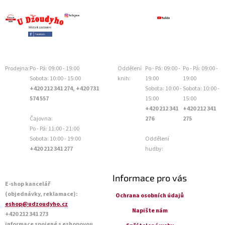
Prodejna:
Po - Pá: 09:00 - 19:00
Oddělení
Po - Pá: 09:00 -
Po - Pá: 09:00 -
Sobota: 10:00 - 15:00
knih:
19:00
19:00
+420 212 341 274, +420 731
Sobota: 10:00 -
Sobota: 10:00 -
574 557
15:00
15:00
+420 212 341
+420 212 341
Čajovna:
276
275
Po - Pá: 11:00 - 21:00
Sobota: 10:00 - 19:00
Oddělení
+420 212 341 277
hudby:
Informace pro vás
E-shop kancelář
(objednávky, reklamace):
Ochrana osobních údajů
eshop@udzoudyho.cz
Napište nám
+420 212 341 273
informace spojené s eshopovou