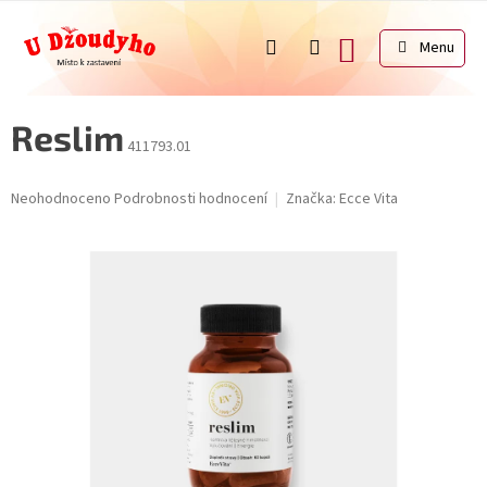
Přejít
na
NÁKUPNÍ
obsah
KOŠÍK
Reslim
411793.01
Průměrné
Neohodnoceno
Podrobnosti hodnocení
Značka:
Ecce Vita
hodnocení
produktu
je
0,0
z
5
hvězdiček.