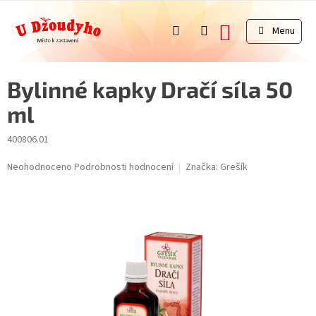
Přejít
na
NÁKUPNÍ
obsah
KOŠÍK
Bylinné kapky Dračí síla 50
ml
400806.01
Průměrné
Neohodnoceno
Podrobnosti hodnocení
Značka:
Grešík
hodnocení
produktu
je
0,0
z
5
hvězdiček.