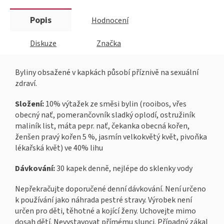
Popis
Hodnocení
Diskuze
Značka
Byliny obsažené v kapkách působí příznivě na sexuální
zdraví.
Složení:
10% výtažek ze směsi bylin (rooibos, vřes
obecný nať, pomerančovník sladký oplodí, ostružiník
maliník list, máta pepr. nať, čekanka obecná kořen,
ženšen pravý kořen 5 %, jasmín velkokvětý květ, pivoňka
lékařská květ) ve 40% lihu
Dávkování:
30 kapek denně, nejlépe do sklenky vody
Nepřekračujte doporučené denní dávkování. Není určeno
k používání jako náhrada pestré stravy. Výrobek není
určen pro děti, těhotné a kojící ženy. Uchovejte mimo
dosah dětí. Nevystavovat přímému slunci. Případný zákal