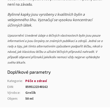
není na závadu.
Bylinné kapky jsou vyrobeny z kvalitních bylin a
velejemného lihu. Vyznačují se vysokou koncentrací
účinných látek.
Upozornění: Uvedené údaje o léčivých vlastnostech bylin jsou pouze
informativní a jsou čerpány ze známých publikací a zdrojů. Jedná se o
rady a tipy, jak tímto alternativním způsobem podpořit léčbu, nikoli o
návod, jak klasickou léčbu a užívání léčivých přípravků nahradit. V
případě objevení příznaků jakékoliv nemoci vždy nejprve vyhledejte
svého lékaře.
Doplňkové parametry
Kategorie
:
Péče o zdraví
EAN
:
8595122340162
Výrobce
:
Grešík
Objem
:
50 ml