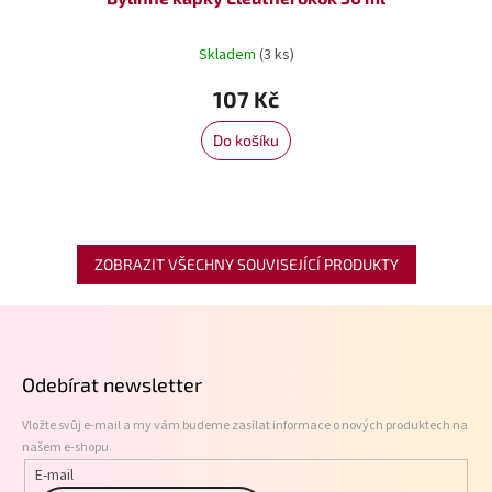
Skladem
(3 ks)
107 Kč
Do košíku
ZOBRAZIT VŠECHNY SOUVISEJÍCÍ PRODUKTY
Z
á
p
Odebírat newsletter
a
t
Vložte svůj e-mail a my vám budeme zasílat informace o nových produktech na
í
našem e-shopu.
E-mail