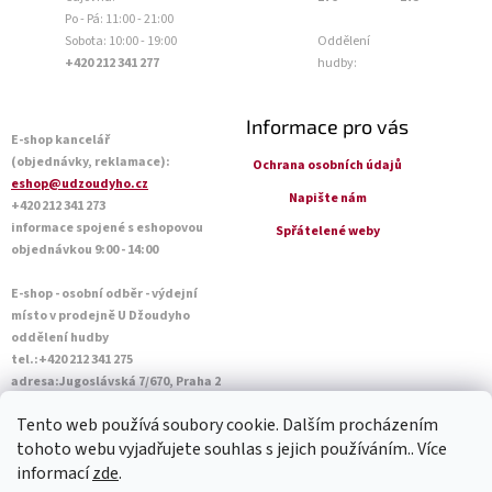
Po - Pá: 11:00 - 21:00
Sobota: 10:00 - 19:00
Oddělení
+420 212 341 277
hudby:
Informace pro vás
E-shop kancelář
(objednávky, reklamace):
Ochrana osobních údajů
eshop@udzoudyho.cz
Napište nám
+420 212 341 273
informace spojené s eshopovou
Spřátelené weby
objednávkou 9:00 - 14:00
E-shop - osobní odběr - výdejní
místo v prodejně U Džoudyho
oddělení hudby
tel.:+420 212 341 275
adresa:Jugoslávská 7/670, Praha 2
Otevírací doba Po - Pá: 09:00 - 18:45
Tento web používá soubory cookie. Dalším procházením
Sobota: 10:00 - 14:45
tohoto webu vyjadřujete souhlas s jejich používáním.. Více
informací
zde
.