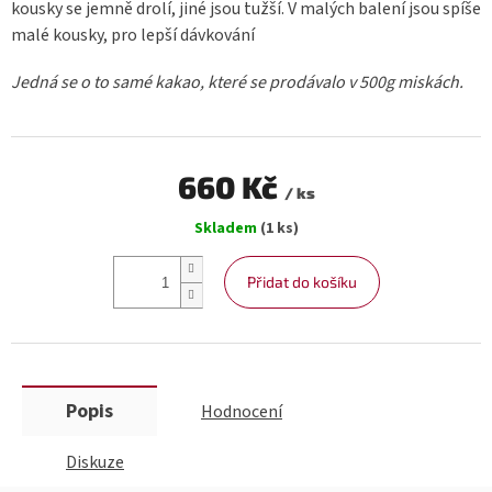
kousky se jemně drolí, jiné jsou tužší. V malých balení jsou spíše
malé kousky, pro lepší dávkování
Jedná se o to samé kakao, které se prodávalo v 500g miskách.
660 Kč
/ ks
Měrná
Skladem
(1 ks)
cena:
Přidat do košíku
Popis
Hodnocení
Diskuze