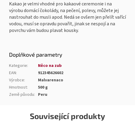
Kakao je velmi vhodné pro kakaové ceremonie i na
výrobu domácí čokolády, na pečení, polevy, můžete jej
nastrouhat do musli apod. Nedá se ovšem jen přelít vařící
vodou, musí se opravdu povařit, jinak se nespojí a na
povrchu vám budou plavat kousky.
Doplňkové parametry
Kategorie
:
Něco na zub
EAN
:
912345626602
Výrobce
:
Malvarenaco
Hmotnost
:
500 g
Země původu
:
Peru
Související produkty