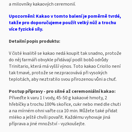
a milovníky kakaových ceremonií.
Upozornění: Kakao v tomto balení je poměrně tvrdé,
takže pro doporučujeme použít velký nůž a trochu
více fyzické síly.
Detailní popis produktu:
V čisté kvalitě se kakao nedá koupit tak snadno, protože
do něj farmáři obvykle přidávají podíl bobů odrůdy
Trinitario, která má vyšší výnos. Toto kakao Criollo není
tak tmavé, protože se nezpracovává při vysokých
teplotách, aby neztratilo svou přirozenou vůni a chuť.
Postup přípravy - pro silné až ceremoniální kakao:
Přiveďte k varu 1 l vody, 45-50 g kakaové hmoty, 2
hřebíčky a trochu 100% skořice, cukr nebo med dle chuti
a na mírném ohni vařte cca 10 min. Můžete také přidat
mléko a ještě chvíli povařit. Každému vyhovuje jiná
příprava a jiné množství - vyzkoušejte.