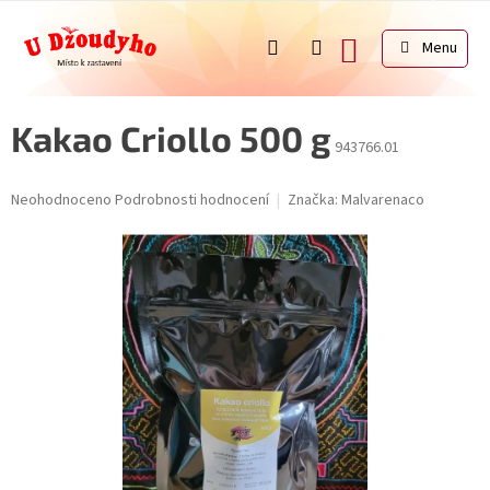
Přejít
na
NÁKUPNÍ
obsah
KOŠÍK
Kakao Criollo 500 g
943766.01
Průměrné
Neohodnoceno
Podrobnosti hodnocení
Značka:
Malvarenaco
hodnocení
produktu
je
0,0
z
5
hvězdiček.