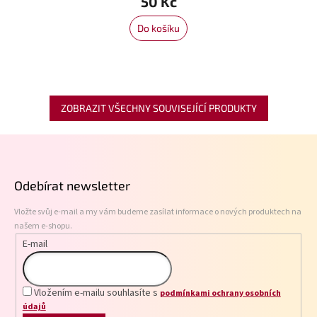
50 Kč
Do košíku
ZOBRAZIT VŠECHNY SOUVISEJÍCÍ PRODUKTY
Z
á
p
Odebírat newsletter
a
t
Vložte svůj e-mail a my vám budeme zasílat informace o nových produktech na
í
našem e-shopu.
E-mail
Vložením e-mailu souhlasíte s
podmínkami ochrany osobních
údajů