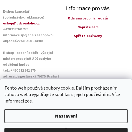
Informace pro vás
E-shop kancelář
(objednávky, reklamace):
Ochrana osobních údajů
eshop@udzoudyho.cz
Napište nám
+420 212 341 273
informace spojené s eshopovou
Spřátelené weby
objednávkou 9:00 - 14:00
E-shop - osobní odběr - výdejní
místo v prodejně U Džoudyho
oddělení hudby
tel.:+420 212 341 275
adresa:Jugoslávská 7/670, Praha 2
Otevírací doba Po - Pá: 09:00 - 18:45
Tento web používá soubory cookie. Dalším procházením
Sobota: 10:00 - 14:45
tohoto webu vyjadřujete souhlas s jejich používáním.. Více
informací
zde
.
Vytvořil Shoptet
Nastavení
Copyright 2026
U Džoudyho
. Všechna práva vyhrazena.
Upravit