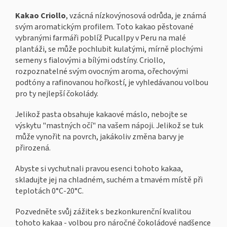
Kakao Criollo
, vzácná nízkovýnosová odrůda, je známá
svým aromatickým profilem. Toto kakao pěstované
vybranými farmáři poblíž Pucallpy v Peru na malé
plantáži, se může pochlubit kulatými, mírně plochými
semeny s fialovými a bílými odstíny. Criollo,
rozpoznatelné svým ovocným aroma, ořechovými
podtóny a rafinovanou hořkostí, je vyhledávanou volbou
pro ty nejlepší čokolády.
Jelikož pasta obsahuje kakaové máslo, nebojte se
výskytu "mastných očí" na vašem nápoji. Jelikož se tuk
může vynořit na povrch, jakákoliv změna barvy je
přirozená.
Abyste si vychutnali pravou esenci tohoto kakaa,
skladujte jej na chladném, suchém a tmavém místě při
teplotách 0°C-20°C.
Pozvedněte svůj zážitek s bezkonkurenční kvalitou
tohoto kakaa - volbou pro náročné čokoládové nadšence