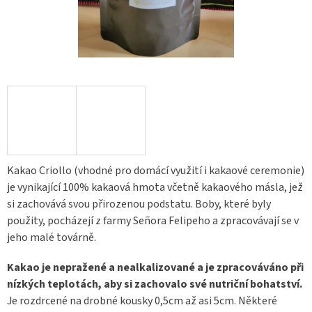
Kakao Criollo (vhodné pro domácí využití i kakaové ceremonie)
je vynikající 100% kakaová hmota včetně kakaového másla, jež
si zachovává svou přirozenou podstatu. Boby, které byly
použity, pocházejí z farmy Señora Felipeho a zpracovávají se v
jeho malé továrně.
Kakao je nepražené a nealkalizované a je zpracováváno při
nízkých teplotách, aby si zachovalo své nutriční bohatství.
Je rozdrcené na drobné kousky 0,5cm až asi 5cm. Některé