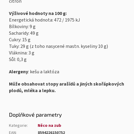
citron
Výživové hodnoty na 100 g:
Energetická hodnota: 472 / 1975 kJ
Bílkoviny: 9 g
Sacharidy: 49 g
Cukry: 15 g
Tuky: 29 g (z toho nasycené mastn. kyseliny 10 g)
Vláknina: 3 g
Sůl: 0,3 g
Alergeny
: kešu a laktóza
Může obsahovat stopy arašídů a jiných skořápkových
plodů, mléka a lepku.
Doplňkové parametry
Kategorie
:
Něco na zub
EAN
:
8594226150752