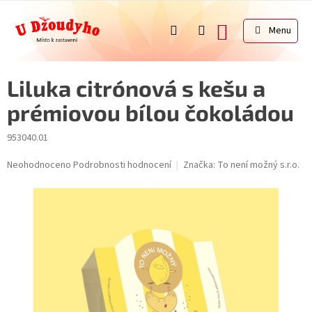
Přejít
na
NÁKUPNÍ
obsah
KOŠÍK
Liluka citrónová s kešu a
prémiovou bílou čokoládou
953040.01
Průměrné
Neohodnoceno
Podrobnosti hodnocení
Značka:
To není možný s.r.o.
hodnocení
produktu
je
0,0
z
5
hvězdiček.