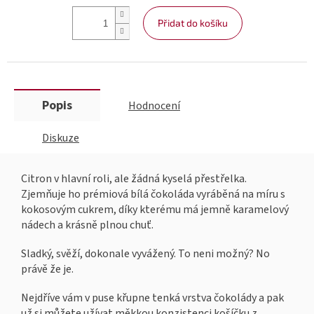
Přidat do košíku
Popis
Hodnocení
Diskuze
Citron v hlavní roli, ale žádná kyselá přestřelka.
Zjemňuje ho prémiová bílá čokoláda vyráběná na míru s
kokosovým cukrem, díky kterému má jemně karamelový
nádech a krásně plnou chuť.
Sladký, svěží, dokonale vyvážený. To neni možný? No
právě že je.
Nejdříve vám v puse křupne tenká vrstva čokolády a pak
už si můžete užívat měkkou konzistenci košíčku z