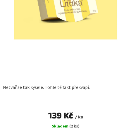
Netvař se tak kysele. Tohle tě fakt překvapí.
139 Kč
/ ks
Měrná
Skladem
(2 ks)
cena: