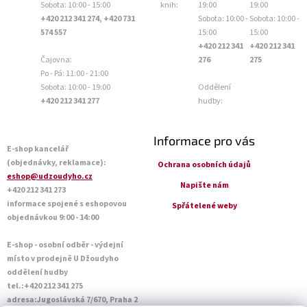
Sobota: 10:00 - 15:00
knih:
19:00
19:00
+420 212 341 274, +420 731
Sobota: 10:00 -
Sobota: 10:00 -
574 557
15:00
15:00
+420 212 341
+420 212 341
Čajovna:
276
275
Po - Pá: 11:00 - 21:00
Sobota: 10:00 - 19:00
Oddělení
+420 212 341 277
hudby:
Informace pro vás
E-shop kancelář
(objednávky, reklamace):
Ochrana osobních údajů
eshop@udzoudyho.cz
Napište nám
+420 212 341 273
informace spojené s eshopovou
Spřátelené weby
objednávkou 9:00 - 14:00
E-shop - osobní odběr - výdejní
místo v prodejně U Džoudyho
oddělení hudby
tel.:+420 212 341 275
adresa:Jugoslávská 7/670, Praha 2