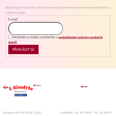
t
Vložte svůj e-mail a my vám budeme zasílat informace o nových produktech na
í
našem e-shopu.
E-mail
Vložením e-mailu souhlasíte s
podmínkami ochrany osobních
údajů
PŘIHLÁSIT SE
Prodejna:
Po - Pá: 09:00 - 19:00
Oddělení
Po - Pá: 09:00 -
Po - Pá: 09:00 -