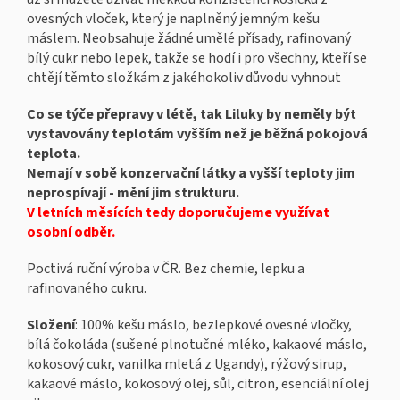
ovesných vloček, který je naplněný jemným kešu
máslem. Neobsahuje žádné umělé přísady, rafinovaný
bílý cukr nebo lepek, takže se hodí i pro všechny, kteří se
chtějí těmto složkám z jakéhokoliv důvodu vyhnout
Co se týče přepravy v létě, tak Liluky by neměly být
vystavovány teplotám vyšším než je běžná pokojová
teplota.
Nemají v sobě konzervační látky a vyšší teploty jim
neprospívají - mění jim strukturu.
V letních měsících tedy doporučujeme využívat
osobní odběr.
Poctivá ruční výroba v ČR. Bez chemie, lepku a
rafinovaného cukru.
Složení
: 100% kešu máslo, bezlepkové ovesné vločky,
bílá čokoláda (sušené plnotučné mléko, kakaové máslo,
kokosový cukr, vanilka mletá z Ugandy), rýžový sirup,
kakaové máslo, kokosový olej, sůl, citron, esenciální olej