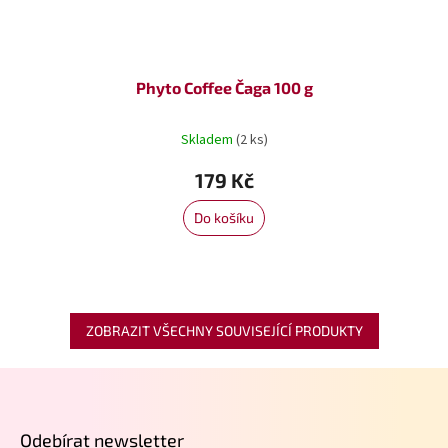
Phyto Coffee Čaga 100 g
Skladem
(2 ks)
179 Kč
Do košíku
ZOBRAZIT VŠECHNY SOUVISEJÍCÍ PRODUKTY
Z
á
p
Odebírat newsletter
a