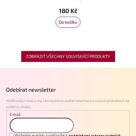
180 Kč
Do košíku
ZOBRAZIT VŠECHNY SOUVISEJÍCÍ PRODUKTY
Z
á
p
Odebírat newsletter
a
t
Vložte svůj e-mail a my vám budeme zasílat informace o nových produktech na
í
našem e-shopu.
E-mail
Vložením e-mailu souhlasíte s
podmínkami ochrany osobních