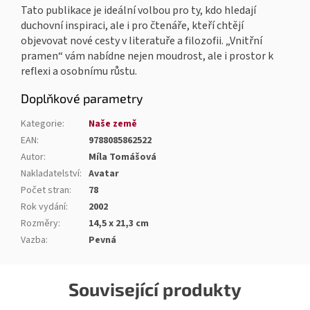
Tato publikace je ideální volbou pro ty, kdo hledají
duchovní inspiraci, ale i pro čtenáře, kteří chtějí
objevovat nové cesty v literatuře a filozofii. „Vnitřní
pramen“ vám nabídne nejen moudrost, ale i prostor k
reflexi a osobnímu růstu.
Doplňkové parametry
Kategorie
:
Naše země
EAN
:
9788085862522
Autor
:
Míla Tomášová
Nakladatelství
:
Avatar
Počet stran
:
78
Rok vydání
:
2002
Rozměry
:
14,5 x 21,3 cm
Vazba
:
Pevná
Související produkty