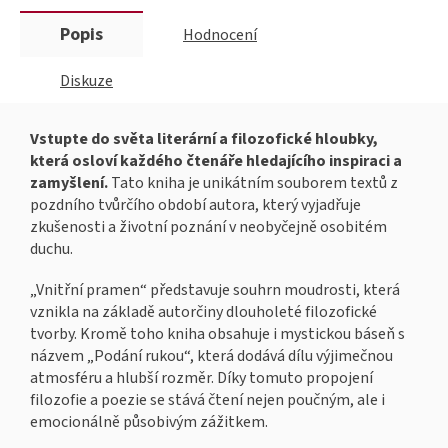
Popis
Hodnocení
Diskuze
Vstupte do světa literární a filozofické hloubky,
která osloví každého čtenáře hledajícího inspiraci a
zamyšlení.
Tato kniha je unikátním souborem textů z
pozdního tvůrčího období autora, který vyjadřuje
zkušenosti a životní poznání v neobyčejně osobitém
duchu.
„Vnitřní pramen“ představuje souhrn moudrosti, která
vznikla na základě autorčiny dlouholeté filozofické
tvorby. Kromě toho kniha obsahuje i mystickou báseň s
názvem „Podání rukou“, která dodává dílu výjimečnou
atmosféru a hlubší rozměr. Díky tomuto propojení
filozofie a poezie se stává čtení nejen poučným, ale i
emocionálně působivým zážitkem.