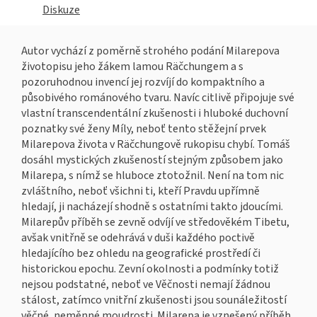
Diskuze
Autor vychází z poměrně strohého podání Milarepova
životopisu jeho žákem lamou Räčchungem a s
pozoruhodnou invencí jej rozvíjí do kompaktního a
působivého románového tvaru. Navíc citlivě připojuje své
vlastní transcendentální zkušenosti i hluboké duchovní
poznatky své ženy Míly, neboť tento stěžejní prvek
Milarepova života v Räčchungově rukopisu chybí. Tomáš
dosáhl mystických zkušeností stejným způsobem jako
Milarepa, s nímž se hluboce ztotožnil. Není na tom nic
zvláštního, neboť všichni ti, kteří Pravdu upřímně
hledají, ji nacházejí shodně s ostatními takto jdoucími.
Milarepův příběh se zevně odvíjí ve středověkém Tibetu,
avšak vnitřně se odehrává v duši každého poctivě
hledajícího bez ohledu na geografické prostředí či
historickou epochu. Zevní okolnosti a podmínky totiž
nejsou podstatné, neboť ve Věčnosti nemají žádnou
stálost, zatímco vnitřní zkušenosti jsou sounáležitostí
věčné, neměnné moudrosti. Milarepa je vznešený příběh