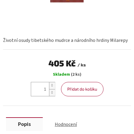
Životní osudy tibetského mudrce a národního hrdiny Milarepy
405 Kč
/ ks
Měrná
Skladem
(2 ks)
cena:
Přidat do košíku
Popis
Hodnocení