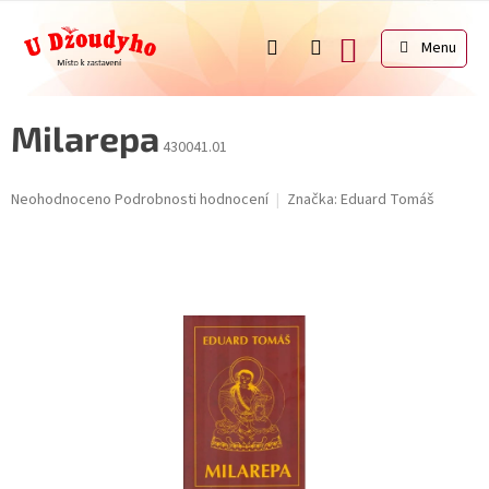
Přejít
na
NÁKUPNÍ
obsah
KOŠÍK
Milarepa
430041.01
Průměrné
Neohodnoceno
Podrobnosti hodnocení
Značka:
Eduard Tomáš
hodnocení
produktu
je
0,0
z
5
hvězdiček.