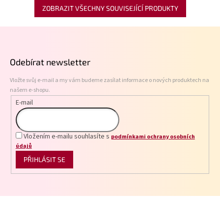
ZOBRAZIT VŠECHNY SOUVISEJÍCÍ PRODUKTY
Z
á
p
Odebírat newsletter
a
t
Vložte svůj e-mail a my vám budeme zasílat informace o nových produktech na
í
našem e-shopu.
E-mail
Vložením e-mailu souhlasíte s
podmínkami ochrany osobních
údajů
PŘIHLÁSIT SE