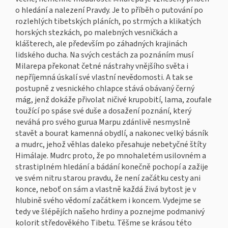
o hledání a nalezení Pravdy. Je to příběh o putování po
rozlehlých tibetských pláních, po strmých a klikatých
horských stezkách, po malebných vesničkách a
klášterech, ale především po záhadných krajinách
lidského ducha. Na svých cestách za poznáním musí
Milarepa překonat četné nástrahy vnějšího světa i
nepříjemná úskalí své vlastní nevědomosti. A tak se
postupně z vesnického chlapce stává obávaný černý
mág, jenž dokáže přivolat ničivé krupobití, lama, zoufale
toužící po spáse své duše a dosažení poznání, který
neváhá pro svého gurua Marpu zdánlivě nesmyslně
stavět a bourat kamenná obydlí, a nakonec velký básník
a mudrc, jehož věhlas daleko přesahuje nebetyčné štíty
Himálaje. Mudrc proto, že po mnohaletém usilovném a
strastiplném hledání a bádání konečně pochopí a zažije
ve svém nitru starou pravdu, že není začátku cesty ani
konce, neboť on sám a vlastně každá živá bytost je v
hlubině svého vědomí začátkem i koncem. Vydejme se
tedy ve šlépějích našeho hrdiny a poznejme podmanivý
kolorit středověkého Tibetu. Těšme se krásou této