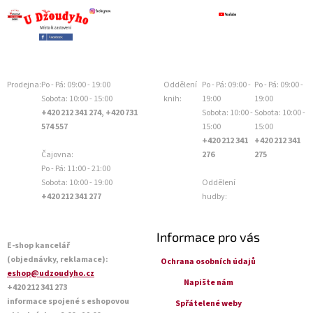
Prodejna:
Po - Pá: 09:00 - 19:00
Oddělení
Po - Pá: 09:00 -
Po - Pá: 09:00 -
Sobota: 10:00 - 15:00
knih:
19:00
19:00
+420 212 341 274, +420 731
Sobota: 10:00 -
Sobota: 10:00 -
574 557
15:00
15:00
+420 212 341
+420 212 341
Čajovna:
276
275
Po - Pá: 11:00 - 21:00
Sobota: 10:00 - 19:00
Oddělení
+420 212 341 277
hudby:
Informace pro vás
E-shop kancelář
(objednávky, reklamace):
Ochrana osobních údajů
eshop@udzoudyho.cz
Napište nám
+420 212 341 273
informace spojené s eshopovou
Spřátelené weby