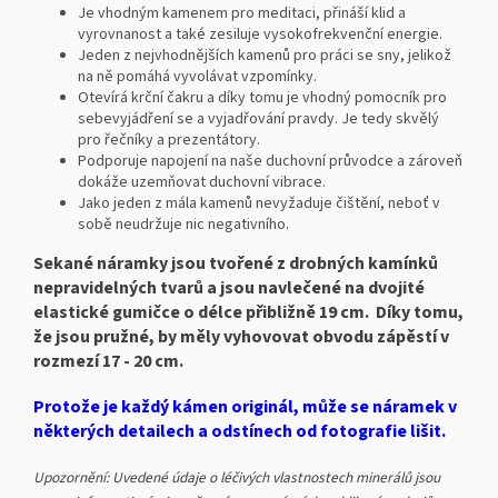
Je vhodným kamenem pro meditaci, přináší klid a
vyrovnanost a také zesiluje vysokofrekvenční energie.
Jeden z nejvhodnějších kamenů pro práci se sny, jelikož
na ně pomáhá vyvolávat vzpomínky.
Otevírá krční čakru a díky tomu je vhodný pomocník pro
sebevyjádření se a vyjadřování pravdy. Je tedy skvělý
pro řečníky a prezentátory.
Podporuje napojení na naše duchovní průvodce a zároveň
dokáže uzemňovat duchovní vibrace.
Jako jeden z mála kamenů nevyžaduje čištění, neboť v
sobě neudržuje nic negativního.
Sekané náramky jsou tvořené z drobných kamínků
nepravidelných tvarů a jsou navlečené na dvojité
elastické gumičce o délce přibližně 19 cm. Díky tomu,
že jsou pružné, by měly vyhovovat obvodu zápěstí v
rozmezí 17 - 20 cm.
Protože je každý kámen originál, může se náramek v
některých detailech a odstínech od fotografie lišit.
Upozornění: Uvedené údaje o léčivých vlastnostech minerálů jsou