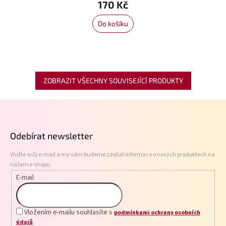
170 Kč
Do košíku
ZOBRAZIT VŠECHNY SOUVISEJÍCÍ PRODUKTY
Z
á
p
Odebírat newsletter
a
t
Vložte svůj e-mail a my vám budeme zasílat informace o nových produktech na
í
našem e-shopu.
E-mail
Vložením e-mailu souhlasíte s
podmínkami ochrany osobních
údajů