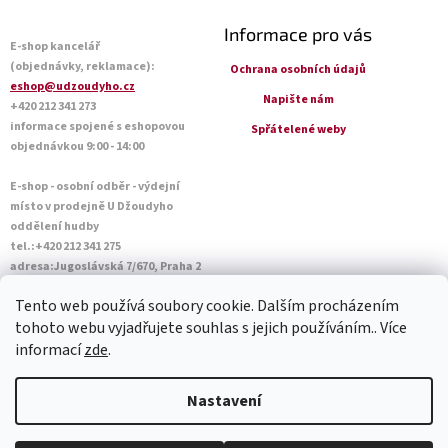
Informace pro vás
E-shop kancelář
(objednávky, reklamace):
Ochrana osobních údajů
eshop@udzoudyho.cz
Napište nám
+420 212 341 273
informace spojené s eshopovou
Spřátelené weby
objednávkou 9:00 - 14:00
E-shop - osobní odběr - výdejní
místo v prodejně U Džoudyho
oddělení hudby
tel.:+420 212 341 275
adresa:Jugoslávská 7/670, Praha 2
Otevírací doba Po - Pá: 09:00 - 18:45
Tento web používá soubory cookie. Dalším procházením
Sobota: 10:00 - 14:45
tohoto webu vyjadřujete souhlas s jejich používáním.. Více
informací
zde
.
Vytvořil Shoptet
Nastavení
Copyright 2026
U Džoudyho
. Všechna práva vyhrazena.
Upravit