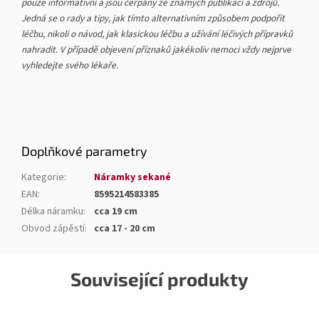
pouze informativní a jsou čerpány ze známých publikací a zdrojů.
Jedná se o rady a tipy, jak tímto alternativním způsobem podpořit
léčbu, nikoli o návod, jak klasickou léčbu a užívání léčivých přípravků
nahradit. V případě objevení příznaků jakékoliv nemoci vždy nejprve
vyhledejte svého lékaře.
Doplňkové parametry
Kategorie
:
Náramky sekané
EAN
:
8595214583385
Délka náramku
:
cca 19 cm
Obvod zápěstí
:
cca 17 - 20 cm
Související produkty