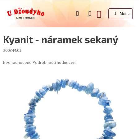
Přejít
na
NÁKUPNÍ
obsah
KOŠÍK
Kyanit - náramek sekaný
200344.01
Průměrné
Neohodnoceno
Podrobnosti hodnocení
hodnocení
produktu
je
0,0
z
5
hvězdiček.