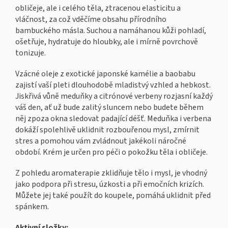
obličeje, ale i celého těla, ztracenou elasticitu a
vláčnost, za což vděčíme obsahu přírodního
bambuckého másla. Suchou a namáhanou kůži pohladí,
ošetřuje, hydratuje do hloubky, ale i mírně povrchově
tonizuje.
Vzácné oleje z exotické japonské kamélie a baobabu
zajistí vaší pleti dlouhodobě mladistvý vzhled a hebkost.
Jiskřivá vůně meduňky a citrónové verbeny rozjasní každý
váš den, ať už bude zalitý sluncem nebo budete během
něj zpoza okna sledovat padající déšť. Meduňka i verbena
dokáží spolehlivě uklidnit rozbouřenou mysl, zmírnit
stres a pomohou vám zvládnout jakékoli náročné
období. Krém je určen pro péči o pokožku těla i obličeje.
Z pohledu aromaterapie zklidňuje tělo i mysl, je vhodný
jako podpora při stresu, úzkosti a při emočních krizích.
Můžete jej také použít do koupele, pomáhá uklidnit před
spánkem.
Aktivní složky: