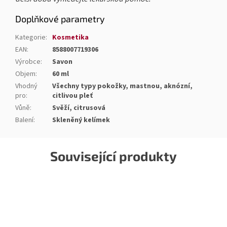
Doplňkové parametry
Kategorie
:
Kosmetika
EAN
:
8588007719306
Výrobce
:
Savon
Objem
:
60 ml
Vhodný
Všechny typy pokožky, mastnou, aknózní,
pro
:
citlivou pleť
Vůně
:
Svěží, citrusová
Balení
:
Skleněný kelímek
Související produkty