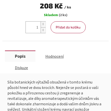
208 Kč
/ ks
Měrná
Skladem
(2 ks)
cena:
Přidat do košíku
Popis
Hodnocení
Diskuze
Síla botanických výtažků obsažená v tomto krému
působí hned ve dvou krocích. Nejenže se postará o vaši
pokožku a přirozenou cestou ji zregeneruje a
revitalizuje, ale díky aromaterapeutickým účinkům vás
také dokonale zharmonizuje a dodá vašim dnům jiskru a
svěžest. Unikátní složení krému navrací pokožce