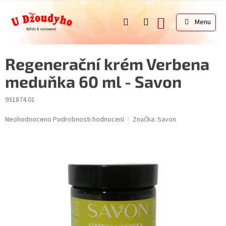
Přejít
na
NÁKUPNÍ
obsah
KOŠÍK
Regenerační krém Verbena
meduňka 60 ml - Savon
931874.01
Průměrné
Neohodnoceno
Podrobnosti hodnocení
Značka:
Savon
hodnocení
produktu
je
0,0
z
5
hvězdiček.