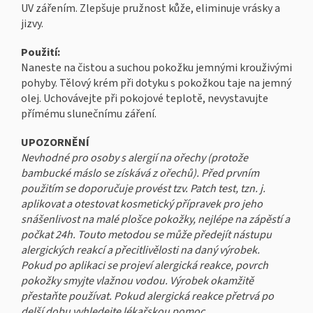
UV zářením. Zlepšuje pružnost kůže, eliminuje vrásky a
jizvy.
Použití:
Naneste na čistou a suchou pokožku jemnými krouživými
pohyby. Tělový krém při dotyku s pokožkou taje na jemný
olej. Uchovávejte při pokojové teplotě, nevystavujte
přímému slunečnímu záření.
UPOZORNĚNÍ
Nevhodné pro osoby s alergií na ořechy (protože
bambucké máslo se získává z ořechů). Před prvním
použitím se doporučuje provést tzv. Patch test, tzn. j.
aplikovat a otestovat kosmetický přípravek pro jeho
snášenlivost na malé plošce pokožky, nejlépe na zápěstí a
počkat 24h. Touto metodou se může předejít nástupu
alergických reakcí a přecitlivělosti na daný výrobek.
Pokud po aplikaci se projeví alergická reakce, povrch
pokožky smyjte vlažnou vodou. Výrobek okamžitě
přestaňte používat. Pokud alergická reakce přetrvá po
delší dobu vyhledejte lékařskou pomoc.