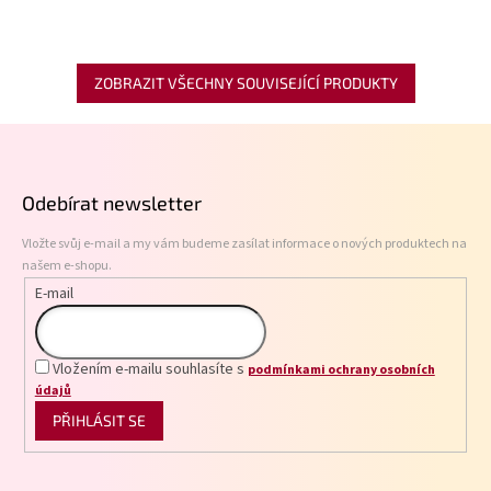
ZOBRAZIT VŠECHNY SOUVISEJÍCÍ PRODUKTY
Z
á
p
Odebírat newsletter
a
t
Vložte svůj e-mail a my vám budeme zasílat informace o nových produktech na
í
našem e-shopu.
E-mail
Vložením e-mailu souhlasíte s
podmínkami ochrany osobních
údajů
PŘIHLÁSIT SE