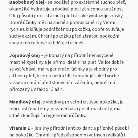
Baobabový olej
- se používá pro extrémně suchou pleť,
okamžitě hydratuje a dodává pleti ztracenou pružnost.
Olej působí proti stárnutí pleti a také vyhlazuje vrásky.
Dobré účinky mě i na suché a popraskané rty. Velmi
rychle uklidňuje podrážděnou pokožku, dobře ovlivňuje
suchý ekzém. Chrání pokožku před ztrátou podkožní
vody a má celkově uklidňující účinek.
Jojobový olej
– je bohatý na přírodní nenasycené
mastné kyseliny a je přímo ideální na pleť. Velice dobře
se vstřebává, má regenerační účinky a je vhodný pro
citlivou pleť, kterou nedráždí. Zabraňuje také tvorbě
vrásek a chrání před slunečním zářením, neboť má
přirozený UV faktor 3 až 4.
Mandlový olej
je vhodný pro velmi citlivou pokožku, je
lehce vstřebatelný, nezanechává pocit mastnoty, má
silné zklidňující a regenerační účinky.
Vitamin E
– je silný přírodní antioxidant a příznivě působí
na pokožku. Chrání ji před působením volných radikálů i