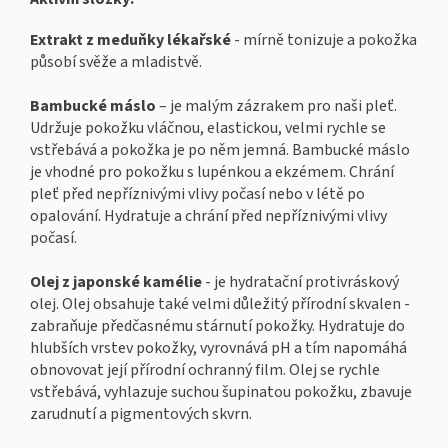
Extrakt z meduňky lékařské
- mírně tonizuje a pokožka
působí svěže a mladistvě.
Bambucké máslo
– je malým zázrakem pro naši pleť.
Udržuje pokožku vláčnou, elastickou, velmi rychle se
vstřebává a pokožka je po něm jemná. Bambucké máslo
je vhodné pro pokožku s lupénkou a ekzémem. Chrání
pleť před nepříznivými vlivy počasí nebo v létě po
opalování. Hydratuje a chrání před nepříznivými vlivy
počasí.
Olej z japonské kamélie
- je hydratační protivráskový
olej. Olej obsahuje také velmi důležitý přírodní skvalen -
zabraňuje předčasnému stárnutí pokožky. Hydratuje do
hlubších vrstev pokožky, vyrovnává pH a tím napomáhá
obnovovat její přírodní ochranný film. Olej se rychle
vstřebává, vyhlazuje suchou šupinatou pokožku, zbavuje
zarudnutí a pigmentových skvrn.