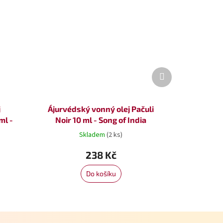
Další
produkt
j
Ájurvédský vonný olej Pačuli
ml -
Noir 10 ml - Song of India
Skladem
(2 ks)
238 Kč
Do košíku