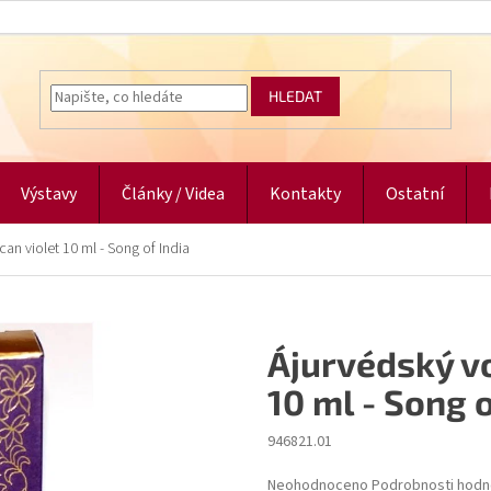
HLEDAT
Výstavy
Články / Videa
Kontakty
Ostatní
can violet 10 ml - Song of India
Ájurvédský vo
10 ml - Song o
946821.01
Průměrné
Neohodnoceno
Podrobnosti hodn