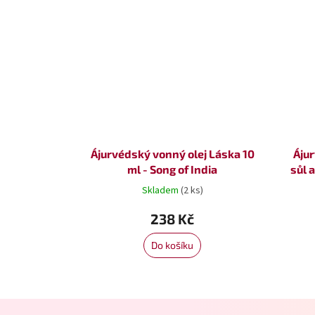
Ájurvédský vonný olej Láska 10
Áju
ml - Song of India
sůl a
Skladem
(2 ks)
238 Kč
Do košíku
Z