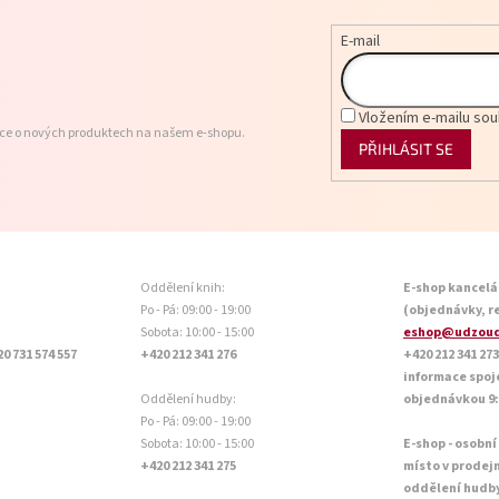
E-mail
Vložením e-mailu sou
ace o nových produktech na našem e-shopu.
PŘIHLÁSIT SE
Oddělení knih:
E-shop kancelá
Po - Pá: 09:00 - 19:00
(objednávky, r
Sobota: 10:00 - 15:00
eshop@udzoud
20 731 574 557
+420 212 341 276
+420 212 341 273
informace spoj
Oddělení hudby:
objednávkou 9:0
Po - Pá: 09:00 - 19:00
Sobota: 10:00 - 15:00
E-shop - osobní
+420 212 341 275
místo v prodej
oddělení hudb