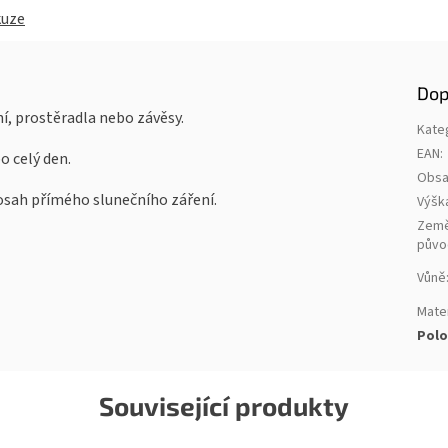
kuze
Dop
, prostěradla nebo závěsy.
Kate
EAN
:
o celý den.
Obs
sah přímého slunečního záření.
Výšk
Zem
půvo
Vůně
Mater
Polo
Související produkty