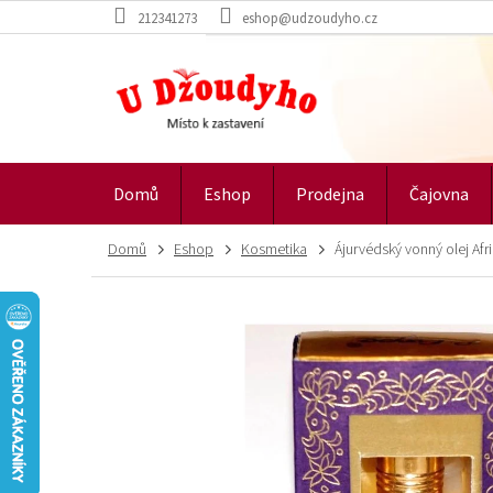
Přejít
212341273
eshop@udzoudyho.cz
na
obsah
Domů
Eshop
Prodejna
Čajovna
Domů
Eshop
Kosmetika
Ájurvédský vonný olej Afri