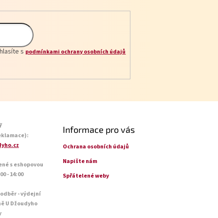
hlasíte s
podmínkami ochrany osobních údajů
ř
Informace pro vás
eklamace):
yho.cz
Ochrana osobních údajů
Napište nám
ené s eshopovou
0 - 14:00
Spřátelené weby
 odběr - výdejní
ně U Džoudyho
y