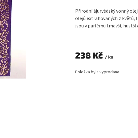
hodnocení
produktu
Přírodní ájurvédský vonný olej
je
olejů extrahovaných z květů, l
0,0
jsou v parfému tmavší, hustší a
z
5
hvězdiček.
238 Kč
/ ks
Měrná
cena:
Položka byla vyprodána…