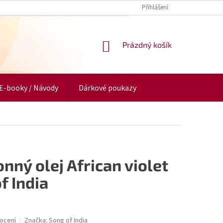
Přihlášení
NÁKUPNÍ
Prázdný košík
KOŠÍK
E-booky / Návody
Dárkové poukazy
nný olej African violet
f India
ocení
Značka:
Song of India