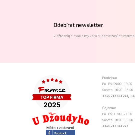
á
p
a
t
Odebírat newsletter
í
Vložte svůj e-mail a my vám budeme zasílat inform
Prodejna:
Po - Pá: 09:00 - 19:00
Sobota: 10:00 - 15:00
+420 212 341 274, +4
Čajovna:
Po - Pá: 11:00 - 21:00
Sobota: 10:00 - 19:00
+420 212 341 277