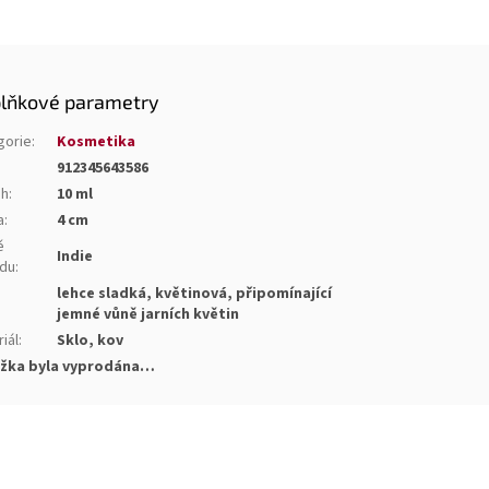
lňkové parametry
gorie
:
Kosmetika
912345643586
ah
:
10 ml
a
:
4 cm
ě
Indie
du
:
lehce sladká, květinová, připomínající
:
jemné vůně jarních květin
iál
:
Sklo, kov
žka byla vyprodána…