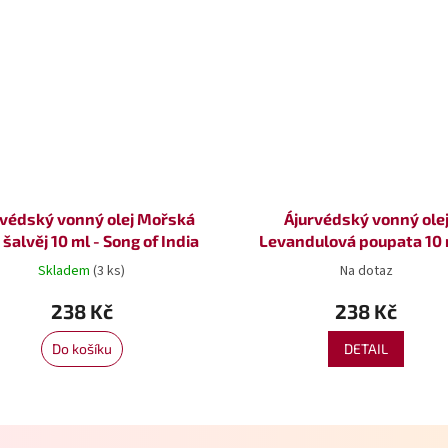
rvédský vonný olej Mořská
Ájurvédský vonný ole
 šalvěj 10 ml - Song of India
Levandulová poupata 10 
Song of India
Skladem
(3 ks)
Na dotaz
238 Kč
238 Kč
Do košíku
DETAIL