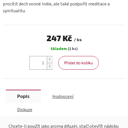
procítit dech vonné Indie, ale také podpořit meditace a
spiritualitu.
247 Kč
/ ks
Měrná
Skladem
(1 ks)
cena:
Přidat do košíku
Popis
Hodnocení
Diskuze
Chcete-li použít jako aroma difuzér, stačí otevřít nádobu