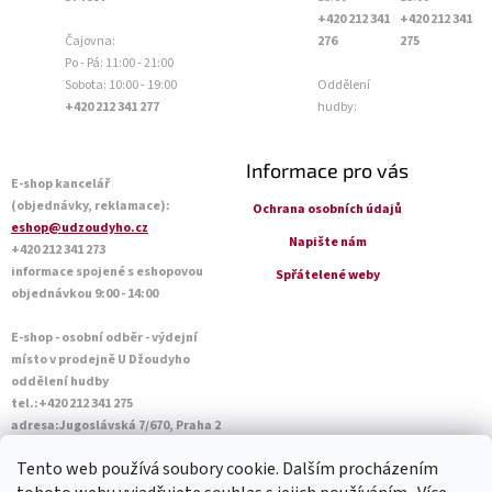
+420 212 341
+420 212 341
Čajovna:
276
275
Po - Pá: 11:00 - 21:00
Sobota: 10:00 - 19:00
Oddělení
+420 212 341 277
hudby:
Informace pro vás
E-shop kancelář
(objednávky, reklamace):
Ochrana osobních údajů
eshop@udzoudyho.cz
Napište nám
+420 212 341 273
informace spojené s eshopovou
Spřátelené weby
objednávkou 9:00 - 14:00
E-shop - osobní odběr - výdejní
místo v prodejně U Džoudyho
oddělení hudby
tel.:+420 212 341 275
adresa:Jugoslávská 7/670, Praha 2
Otevírací doba Po - Pá: 09:00 - 18:45
Tento web používá soubory cookie. Dalším procházením
Sobota: 10:00 - 14:45