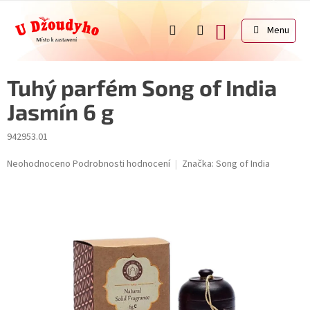
Přejít
na
NÁKUPNÍ
obsah
KOŠÍK
Tuhý parfém Song of India
Jasmín 6 g
942953.01
Průměrné
Neohodnoceno
Podrobnosti hodnocení
Značka:
Song of India
hodnocení
produktu
je
0,0
z
5
hvězdiček.