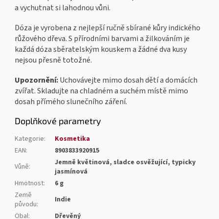
a vychutnat si lahodnou vůni.
Dóza je vyrobena z nejlepší ručně sbírané kůry indického
růžového dřeva. S přírodními barvami a žilkováním je
každá dóza sběratelským kouskem a žádné dva kusy
nejsou přesně totožné.
Upozornění:
Uchovávejte mimo dosah dětí a domácích
zvířat. Skladujte na chladném a suchém místě mimo
dosah přímého slunečního záření.
Doplňkové parametry
Kategorie
:
Kosmetika
EAN
:
8903833920915
Jemně květinová, sladce osvěžující, typicky
Vůně
:
jasmínová
Hmotnost
:
6 g
Země
Indie
původu
:
Obal
:
Dřevěný