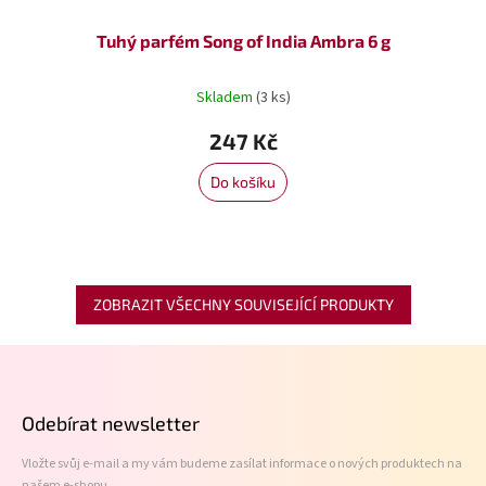
Tuhý parfém Song of India Ambra 6 g
Skladem
(3 ks)
247 Kč
Do košíku
ZOBRAZIT VŠECHNY SOUVISEJÍCÍ PRODUKTY
Z
á
p
Odebírat newsletter
a
t
Vložte svůj e-mail a my vám budeme zasílat informace o nových produktech na
í
našem e-shopu.