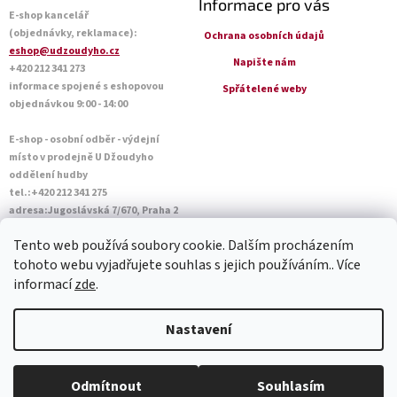
Informace pro vás
E-shop kancelář
(objednávky, reklamace):
Ochrana osobních údajů
eshop@udzoudyho.cz
Napište nám
+420 212 341 273
informace spojené s eshopovou
Spřátelené weby
objednávkou 9:00 - 14:00
E-shop - osobní odběr - výdejní
místo v prodejně U Džoudyho
oddělení hudby
tel.:+420 212 341 275
adresa:Jugoslávská 7/670, Praha 2
Otevírací doba Po - Pá: 09:00 - 18:45
Tento web používá soubory cookie. Dalším procházením
Sobota: 10:00 - 14:45
tohoto webu vyjadřujete souhlas s jejich používáním.. Více
informací
zde
.
Vytvořil Shoptet
Nastavení
Copyright 2026
U Džoudyho
. Všechna práva vyhrazena.
Upravit
Odmítnout
Souhlasím
nastavení cookies