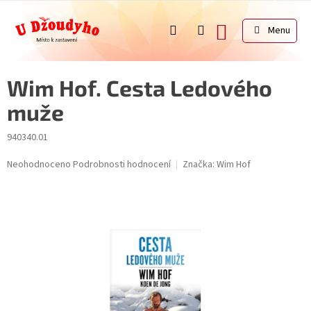
Přejít
na
NÁKUPNÍ
obsah
KOŠÍK
Wim Hof. Cesta Ledového
muže
940340.01
Průměrné
Neohodnoceno
Podrobnosti hodnocení
Značka:
Wim Hof
hodnocení
produktu
je
0,0
z
5
hvězdiček.