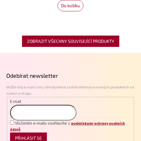
Do košíku
ZOBRAZIT VŠECHNY SOUVISEJÍCÍ PRODUKTY
Z
á
p
Odebírat newsletter
a
t
Vložte svůj e-mail a my vám budeme zasílat informace o nových produktech na
í
našem e-shopu.
E-mail
Vložením e-mailu souhlasíte s
podmínkami ochrany osobních
údajů
PŘIHLÁSIT SE