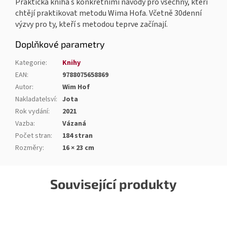
Praktická kniha s konkrétními návody pro všechny, kteří
chtějí praktikovat metodu Wima Hofa. Včetně 30denní
výzvy pro ty, kteří s metodou teprve začínají.
Doplňkové parametry
Kategorie
:
Knihy
EAN
:
9788075658869
Autor
:
Wim Hof
Nakladatelsví
:
Jota
Rok vydání
:
2021
Vazba
:
Vázaná
Počet stran
:
184 stran
Rozměry
:
16 × 23 cm
Související produkty