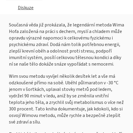
Diskuze
Současná věda již prokázala, že legendární metoda Wima
Hofa založená na práci s dechem, myslí a chladem může
opravdu výrazně napomoci k celkovému fyzickému i
psychickému zdraví. Dodá nám tolik potřebnou energii,
zlepší krevní oběh a odolnost proti stresu, podpoří
imunitní systém, posílí celkovou tělesnou kondici a díky
ní se naše tělo dokáže snáze vypořádat s nemocemi.
Wim svou metodu vyvíjel několik desítek let a vše má
odzkoušené přímo na sobě. Uběhl půlmaraton v -30 °C
jenom v šortkách, uplaval stovky metrů pod ledem,
vydržel 90 minut v ledu, aniž by se změnila vnitřní
teplota jeho těla, a zrychlil svůj metabolismus o více než
300 procent. Tato kniha dokumentuje, jak kdokoli, kdo si
osvojí Wimovu metodu, může rychle a bezpečně zlepšit
své zdraví a sílu.