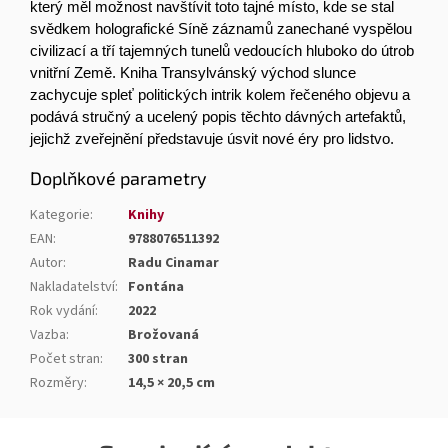
který měl možnost navštívit toto tajné místo, kde se stal
svědkem holografické Síně záznamů zanechané vyspělou
civilizací a tří tajemných tunelů vedoucích hluboko do útrob
vnitřní Země. Kniha Transylvánský východ slunce
zachycuje spleť politických intrik kolem řečeného objevu a
podává stručný a ucelený popis těchto dávných artefaktů,
jejichž zveřejnění představuje úsvit nové éry pro lidstvo.
Doplňkové parametry
Kategorie
:
Knihy
EAN
:
9788076511392
Autor
:
Radu Cinamar
Nakladatelství
:
Fontána
Rok vydání
:
2022
Vazba
:
Brožovaná
Počet stran
:
300 stran
Rozměry
:
14,5 × 20,5 cm