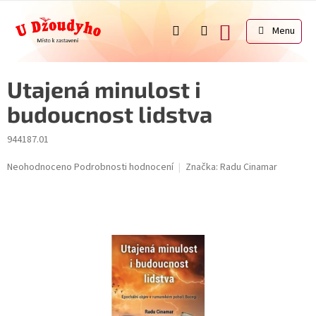
Přejít
na
NÁKUPNÍ
obsah
KOŠÍK
Utajená minulost i
budoucnost lidstva
944187.01
Průměrné
Neohodnoceno
Podrobnosti hodnocení
Značka:
Radu Cinamar
hodnocení
produktu
je
0,0
z
5
hvězdiček.