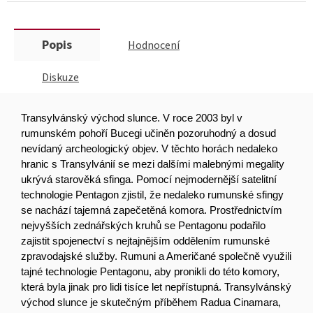
Popis
Hodnocení
Diskuze
Transylvánský východ slunce. V roce 2003 byl v
rumunském pohoří Bucegi učiněn pozoruhodný a dosud
nevídaný archeologický objev. V těchto horách nedaleko
hranic s Transylvánií se mezi dalšími malebnými megality
ukrývá starověká sfinga. Pomocí nejmodernější satelitní
technologie Pentagon zjistil, že nedaleko rumunské sfingy
se nachází tajemná zapečetěná komora. Prostřednictvím
nejvyšších zednářských kruhů se Pentagonu podařilo
zajistit spojenectví s nejtajnějším oddělením rumunské
zpravodajské služby. Rumuni a Američané společně využili
tajné technologie Pentagonu, aby pronikli do této komory,
která byla jinak pro lidi tisíce let nepřístupná. Transylvánský
východ slunce je skutečným příběhem Radua Cinamara,