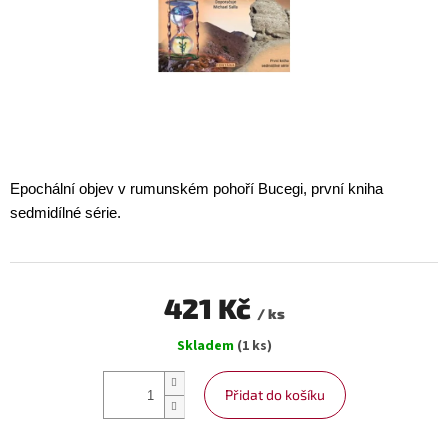
Epochální objev v rumunském pohoří Bucegi, první kniha
sedmidílné série.
421 Kč
/ ks
Měrná
Skladem
(1 ks)
cena:
Přidat do košíku