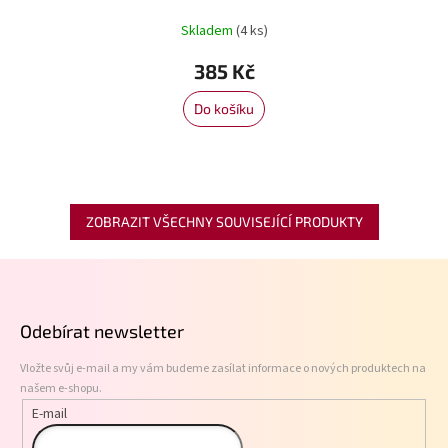
Skladem
(4 ks)
385 Kč
Do košíku
ZOBRAZIT VŠECHNY SOUVISEJÍCÍ PRODUKTY
Z
á
p
Odebírat newsletter
a
t
Vložte svůj e-mail a my vám budeme zasílat informace o nových produktech na
í
našem e-shopu.
E-mail