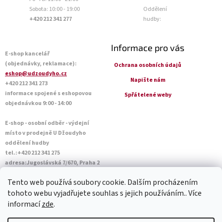
Sobota: 10:00 - 19:00
Oddělení
+420 212 341 277
hudby:
Informace pro vás
E-shop kancelář
(objednávky, reklamace):
Ochrana osobních údajů
eshop@udzoudyho.cz
Napište nám
+420 212 341 273
informace spojené s eshopovou
Spřátelené weby
objednávkou 9:00 - 14:00
E-shop - osobní odběr - výdejní
místo v prodejně U Džoudyho
oddělení hudby
tel.:+420 212 341 275
adresa:Jugoslávská 7/670, Praha 2
Otevírací doba Po - Pá: 09:00 - 18:45
Tento web používá soubory cookie. Dalším procházením
Sobota: 10:00 - 14:45
tohoto webu vyjadřujete souhlas s jejich používáním.. Více
informací
zde
.