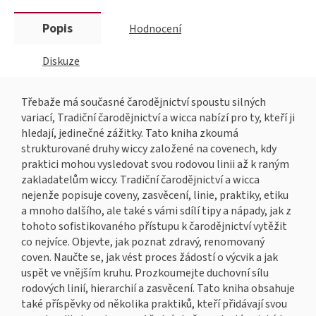
Popis
Hodnocení
Diskuze
Třebaže má současné čarodějnictví spoustu silných
variací, Tradiční čarodějnictví a wicca nabízí pro ty, kteří ji
hledají, jedinečné zážitky. Tato kniha zkoumá
strukturované druhy wiccy založené na covenech, kdy
praktici mohou vysledovat svou rodovou linii až k raným
zakladatelům wiccy. Tradiční čarodějnictví a wicca
nejenže popisuje coveny, zasvěcení, linie, praktiky, etiku
a mnoho dalšího, ale také s vámi sdílí tipy a nápady, jak z
tohoto sofistikovaného přístupu k čarodějnictví vytěžit
co nejvíce. Objevte, jak poznat zdravý, renomovaný
coven. Naučte se, jak vést proces žádostí o výcvik a jak
uspět ve vnějším kruhu. Prozkoumejte duchovní sílu
rodových linií, hierarchií a zasvěcení. Tato kniha obsahuje
také příspěvky od několika praktiků, kteří přidávají svou