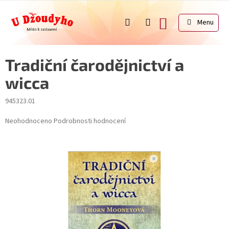
Přejít
na
NÁKUPNÍ
obsah
KOŠÍK
Tradiční čarodějnictví a
wicca
945323.01
Průměrné
Neohodnoceno
Podrobnosti hodnocení
hodnocení
produktu
je
0,0
z
5
hvězdiček.