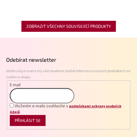
ZOBRAZIT VŠECHNY SOUVISEJÍCÍ PRODUKTY
Z
á
p
Odebírat newsletter
a
t
Vložte svůj e-mail a my vám budeme zasílat informace o nových produktech na
í
našem e-shopu.
E-mail
Vložením e-mailu souhlasíte s
podmínkami ochrany osobních
údajů
PŘIHLÁSIT SE