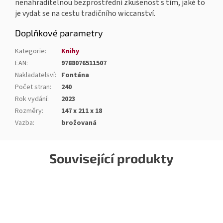
nenahraditelnou bezprostřední zkušenost s tím, jaké to
je vydat se na cestu tradičního wiccanství.
Doplňkové parametry
Kategorie
:
Knihy
EAN
:
9788076511507
Nakladatelsví
:
Fontána
Počet stran
:
240
Rok vydání
:
2023
Rozměry
:
147 x 211 x 18
Vazba
:
brožovaná
Související produkty