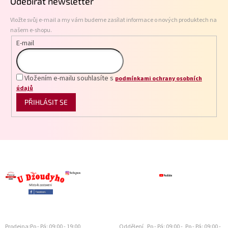
Odebírat newsletter
a
t
Vložte svůj e-mail a my vám budeme zasílat informace o nových produktech na
í
našem e-shopu.
E-mail
Vložením e-mailu souhlasíte s
podmínkami ochrany osobních
údajů
PŘIHLÁSIT SE
Prodejna:
Po - Pá: 09:00 - 19:00
Oddělení
Po - Pá: 09:00 -
Po - Pá: 09:00 -