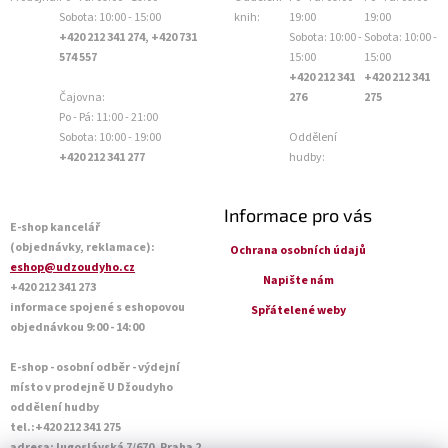
Sobota: 10:00 - 15:00
knih:
19:00
19:00
+420 212 341 274, +420 731
Sobota: 10:00 -
Sobota: 10:00 -
574 557
15:00
15:00
+420 212 341
+420 212 341
Čajovna:
276
275
Po - Pá: 11:00 - 21:00
Sobota: 10:00 - 19:00
Oddělení
+420 212 341 277
hudby:
Informace pro vás
E-shop kancelář
(objednávky, reklamace):
Ochrana osobních údajů
eshop@udzoudyho.cz
Napište nám
+420 212 341 273
informace spojené s eshopovou
Spřátelené weby
objednávkou 9:00 - 14:00
E-shop - osobní odběr - výdejní
místo v prodejně U Džoudyho
oddělení hudby
tel.:+420 212 341 275
adresa:Jugoslávská 7/670, Praha 2