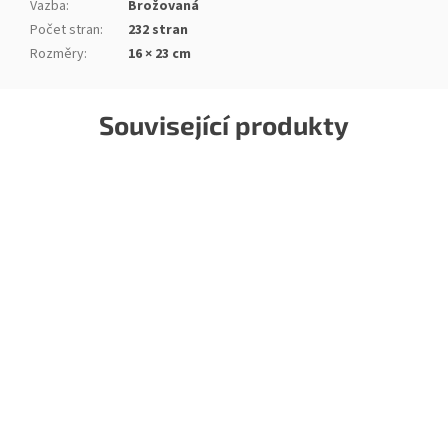
Vazba
:
Brožovaná
Počet stran
:
232 stran
Rozměry
:
16 × 23 cm
Související produkty