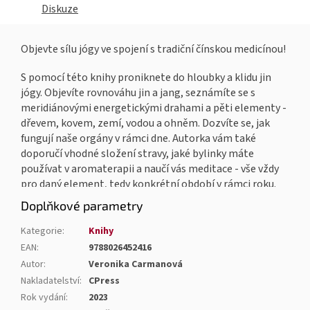
Diskuze
Objevte sílu jógy ve spojení s tradiční čínskou medicínou!
S pomocí této knihy proniknete do hloubky a klidu jin
jógy. Objevíte rovnováhu jin a jang, seznámíte se s
meridiánovými energetickými drahami a pěti elementy -
dřevem, kovem, zemí, vodou a ohněm. Dozvíte se, jak
fungují naše orgány v rámci dne. Autorka vám také
doporučí vhodné složení stravy, jaké bylinky máte
používat v aromaterapii a naučí vás meditace - vše vždy
pro daný element, tedy konkrétní období v rámci roku.
Velkou část knihy tvoří doporučené cvičení jin jógy - pro
Doplňkové parametry
každý element zvlášť.
Kategorie
:
Knihy
EAN
:
9788026452416
Autor
:
Veronika Carmanová
Nakladatelství
:
CPress
Rok vydání
:
2023