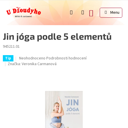
Přejít
na
NÁKUPNÍ
obsah
KOŠÍK
Jin jóga podle 5 elementů
945211.01
Průměrné
Neohodnoceno
Podrobnosti hodnocení
Tip
hodnocení
Značka:
Veronika Carmanová
produktu
je
0,0
z
5
hvězdiček.