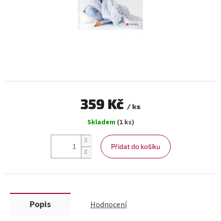
359 Kč
/ ks
Měrná
Skladem
(1 ks)
cena:
Přidat do košíku
Popis
Hodnocení