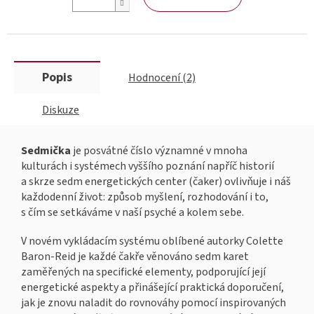
Popis
Hodnocení (2)
Diskuze
Sedmička
je posvátné číslo významné v mnoha
kulturách i systémech vyššího poznání napříč historií
a skrze sedm energetických center (čaker) ovlivňuje i náš
každodenní život: způsob myšlení, rozhodování i to,
s čím se setkáváme v naší psyché a kolem sebe.
V novém vykládacím systému oblíbené autorky Colette
Baron-Reid je každé čakře věnováno sedm karet
zaměřených na specifické elementy, podporující její
energetické aspekty a přinášející praktická doporučení,
jak je znovu naladit do rovnováhy pomocí inspirovaných