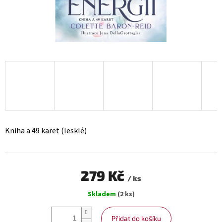
Kniha a 49 karet (lesklé)
279 Kč
/ ks
Měrná
Skladem
(2 ks)
cena:
Přidat do košíku