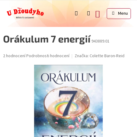
Přejít
na
NÁKUPNÍ
obsah
KOŠÍK
Orákulum 7 energií
943889.01
Průměrné
2 hodnocení
Podrobnosti hodnocení
Značka:
Colette Baron-Reid
hodnocení
produktu
je
5,0
z
5
hvězdiček.