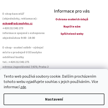
Informace pro vás
E-shop kancelář
(objednávky, reklamace):
Ochrana osobních údajů
eshop@udzoudyho.cz
Napište nám
+420 212 341 273
informace spojené s eshopovou
Spřátelené weby
objednávkou 9:00 - 14:00
E-shop - osobní odběr - výdejní
místo v prodejně U Džoudyho
oddělení hudby
tel.:+420 212 341 275
adresa:Jugoslávská 7/670, Praha 2
Otevírací doba Po - Pá: 09:00 - 18:45
Tento web používá soubory cookie. Dalším procházením
Sobota: 10:00 - 14:45
tohoto webu vyjadřujete souhlas s jejich používáním.. Více
informací
zde
.
Vytvořil Shoptet
Nastavení