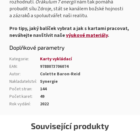
rozhodnutí.
Orákulum 7 energií
nám tak pomáhá
probudit sílu Zdroje, stát se kanálem božské hojnosti
a zázraků a spoluutvářet naši realitu.
Pro tipy, jaký balíček vybrat a jak s kartami pracovat,
neváhejte navštívit naše
výukové materiály
.
Doplňkové parametry
Kategorie
:
Karty vykládací
EAN
:
9788073706074
Autor
:
Colette Baron-Reid
Nakladatelství
:
Synergie
Počet stran
:
144
Počet karet
:
49
Rok vydání
:
2022
Související produkty