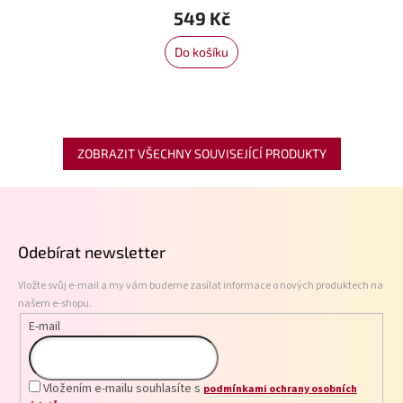
549 Kč
Do košíku
ZOBRAZIT VŠECHNY SOUVISEJÍCÍ PRODUKTY
Z
á
p
Odebírat newsletter
a
t
Vložte svůj e-mail a my vám budeme zasílat informace o nových produktech na
í
našem e-shopu.
E-mail
Vložením e-mailu souhlasíte s
podmínkami ochrany osobních