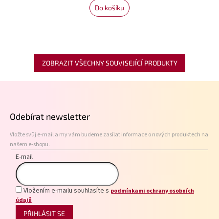
Do košíku
ZOBRAZIT VŠECHNY SOUVISEJÍCÍ PRODUKTY
Z
á
p
Odebírat newsletter
a
t
Vložte svůj e-mail a my vám budeme zasílat informace o nových produktech na
í
našem e-shopu.
E-mail
Vložením e-mailu souhlasíte s
podmínkami ochrany osobních
údajů
PŘIHLÁSIT SE