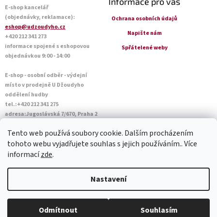
Informace pro vás
E-shop kancelář
(objednávky, reklamace):
Ochrana osobních údajů
eshop@udzoudyho.cz
Napište nám
+420 212 341 273
informace spojené s eshopovou
Spřátelené weby
objednávkou 9:00 - 14:00
E-shop - osobní odběr - výdejní
místo v prodejně U Džoudyho
oddělení hudby
tel.:+420 212 341 275
adresa:Jugoslávská 7/670, Praha 2
Otevírací doba Po - Pá: 09:00 - 18:45
Tento web používá soubory cookie. Dalším procházením
Sobota: 10:00 - 14:45
tohoto webu vyjadřujete souhlas s jejich používáním.. Více
informací
zde
.
Vytvořil Shoptet
Nastavení
Copyright 2026
U Džoudyho
. Všechna práva vyhrazena.
Upravit
Odmítnout
Souhlasím
nastavení cookies