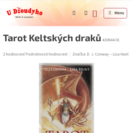
Přejít
na
NÁKUPNÍ
obsah
KOŠÍK
Tarot Keltských draků
430644.01
Průměrné
2 hodnocení
Podrobnosti hodnocení
Značka:
D. J. Conway – Lisa Hunt
hodnocení
produktu
je
5,0
z
5
hvězdiček.