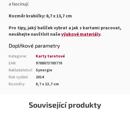
a fascinují.
Rozměr krabičky: 8,7 x 13,7 cm
Pro tipy, jaký balíček vybrat a jak s kartami pracovat,
neváhejte navštívit naše
výukové materiály
.
Doplňkové parametry
Kategorie
:
Karty tarotové
EAN
:
9788073705770
Nakladatelsví
:
Synergie
Rok vydání
:
2014
Rozměry
:
8,7 x 13,7 cm
Související produkty