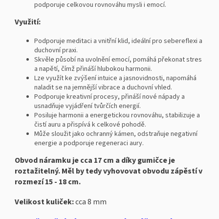
podporuje celkovou rovnováhu mysli i emocí.
Využití:
Podporuje meditaci a vnitřní klid, ideální pro sebereflexi a
duchovní praxi.
Skvěle působí na uvolnění emocí, pomáhá překonat stres
a napětí, čímž přináší hlubokou harmonii.
Lze využít ke zvýšení intuice a jasnovidnosti, napomáhá
naladit se na jemnější vibrace a duchovní vhled.
Podporuje kreativní procesy, přináší nové nápady a
usnadňuje vyjádření tvůrčích energií.
Posiluje harmonii a energetickou rovnováhu, stabilizuje a
čistí auru a přispívá k celkové pohodě.
Může sloužit jako ochranný kámen, odstraňuje negativní
energie a podporuje regeneraci aury.
Obvod náramku je cca 17 cm a díky gumičce je
roztažitelný. Měl by tedy vyhovovat obvodu zápěstí v
rozmezí 15 - 18 cm.
Velikost kuliček:
cca 8 mm