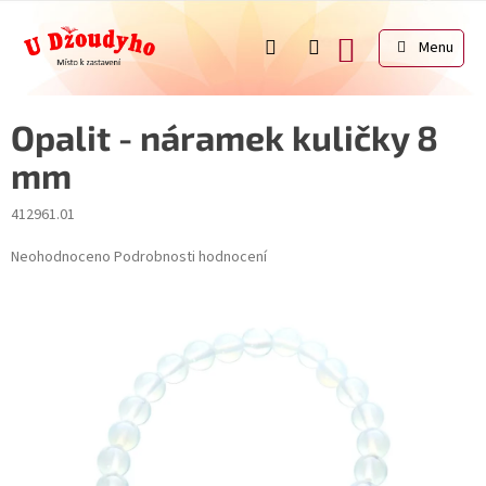
Přejít
na
NÁKUPNÍ
obsah
KOŠÍK
Opalit - náramek kuličky 8
mm
412961.01
Průměrné
Neohodnoceno
Podrobnosti hodnocení
hodnocení
produktu
je
0,0
z
5
hvězdiček.