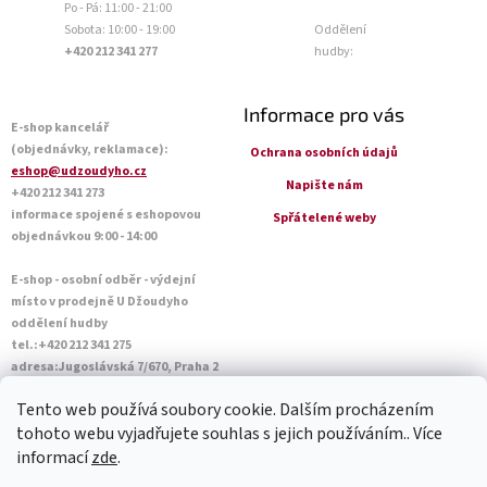
Po - Pá: 11:00 - 21:00
Sobota: 10:00 - 19:00
Oddělení
+420 212 341 277
hudby:
Informace pro vás
E-shop kancelář
(objednávky, reklamace):
Ochrana osobních údajů
eshop@udzoudyho.cz
Napište nám
+420 212 341 273
informace spojené s eshopovou
Spřátelené weby
objednávkou 9:00 - 14:00
E-shop - osobní odběr - výdejní
místo v prodejně U Džoudyho
oddělení hudby
tel.:+420 212 341 275
adresa:Jugoslávská 7/670, Praha 2
Otevírací doba Po - Pá: 09:00 - 18:45
Tento web používá soubory cookie. Dalším procházením
Sobota: 10:00 - 14:45
tohoto webu vyjadřujete souhlas s jejich používáním.. Více
informací
zde
.