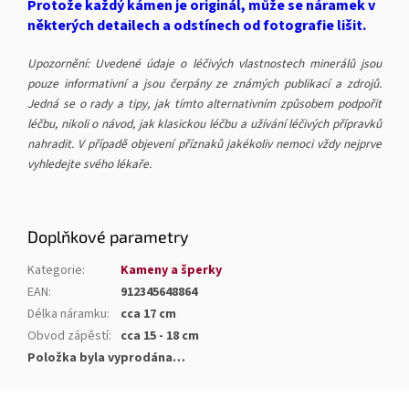
Protože každý kámen je originál, může se náramek v
některých detailech a odstínech od fotografie lišit.
Upozornění: Uvedené údaje o léčivých vlastnostech minerálů jsou
pouze informativní a jsou čerpány ze známých publikací a zdrojů.
Jedná se o rady a tipy, jak tímto alternativním způsobem podpořit
léčbu, nikoli o návod, jak klasickou léčbu a užívání léčivých přípravků
nahradit. V případě objevení příznaků jakékoliv nemoci vždy nejprve
vyhledejte svého lékaře.
Doplňkové parametry
Kategorie
:
Kameny a šperky
EAN
:
912345648864
Délka náramku
:
cca 17 cm
Obvod zápěstí
:
cca 15 - 18 cm
Položka byla vyprodána…