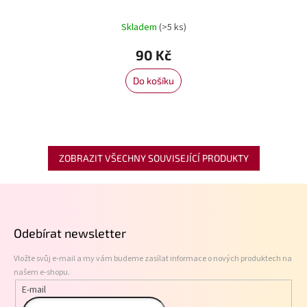
Skladem
(>5 ks)
90 Kč
Do košíku
ZOBRAZIT VŠECHNY SOUVISEJÍCÍ PRODUKTY
Z
á
p
Odebírat newsletter
a
t
Vložte svůj e-mail a my vám budeme zasílat informace o nových produktech na
í
našem e-shopu.
E-mail