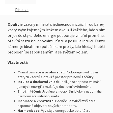
Diskuze
Opalit
je vzácný minerál s jedinečnou irizující hrou barev,
který svým tajemným leskem okouzlí každého, kdo s ním
přijde do styku. Jeho energie podporuje vnitřní proměnu,
otevírá cestu k duchovnímu růstu a posiluje intuici. Tento
kámen je ideálním společníkem pro ty, kdo hledají hlubší
propojení se sebou samými a se světem kolem.
Vlastnosti:
Transformace a osobní růst:
Podporuje uvolňování
starých vzorců a otevírá prostor pro nové začátky.
Intuice a duchovní vhled:
Posiluje schopnost vnímání
jemných energií a rozšiřuje duchovní uvědomění.
Emoční léčení:
Uvolňuje emocionální bloky a napomáhá
harmonizaci vnitřního světa.
Inspirace a kreativita:
Podněcuje tvůrčí myšlení a
napomáhá objevení nových perspektiv.
Harmonizace:
Vyvažuje energetické pole těla a