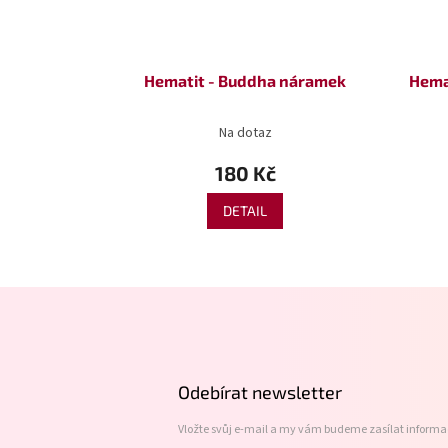
Hematit - Buddha náramek
Hema
Na dotaz
180 Kč
DETAIL
Z
á
p
a
t
Odebírat newsletter
í
Vložte svůj e-mail a my vám budeme zasílat inform