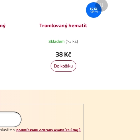
Další
produkt
50 Kč
–24 %
aný
Tromlovaný hematit
Skladem
(>5 ks)
38 Kč
Do košíku
hlasíte s
podmínkami ochrany osobních údajů