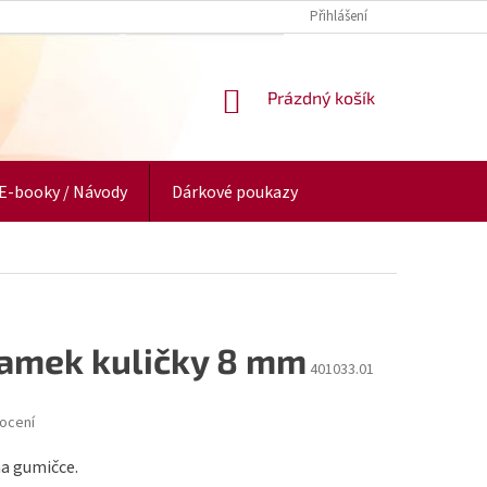
Přihlášení
NÁKUPNÍ
Prázdný košík
KOŠÍK
E-booky / Návody
Dárkové poukazy
ramek kuličky 8 mm
401033.01
ocení
a gumičce.