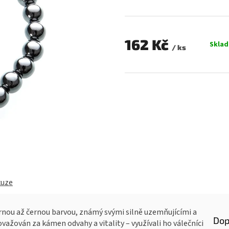
0,0
z
5
hvězdiček.
162 Kč
Skla
/ ks
Měrná
cena:
kuze
brnou až černou barvou, známý svými silně uzemňujícími a
Dop
ažován za kámen odvahy a vitality – využívali ho válečníci