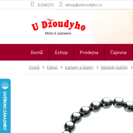
Přejít
212341273
eshop@udzoudyho.cz
na
obsah
Domů
Eshop
Prodejna
Čajovna
Domů
Eshop
Kameny a šperky
Náramky kuličky