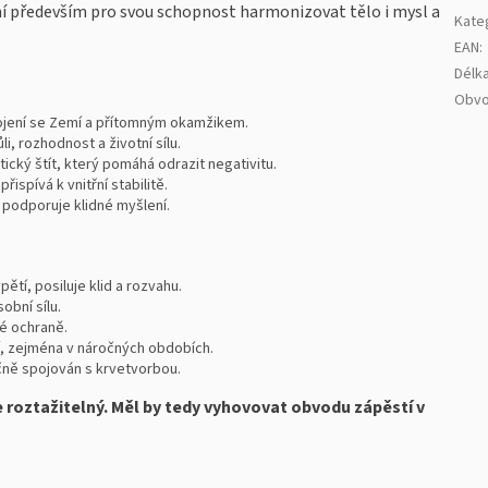
ení především pro svou schopnost harmonizovat tělo i mysl a
Kate
EAN
:
Délk
Obvo
ojení se Zemí a přítomným okamžikem.
li, rozhodnost a životní sílu.
ický štít, který pomáhá odrazit negativitu.
ispívá k vnitřní stabilitě.
 podporuje klidné myšlení.
tí, posiluje klid a rozvahu.
bní sílu.
ké ochraně.
, zejména v náročných obdobích.
ičně spojován s krvetvorbou.
 roztažitelný. Měl by tedy vyhovovat obvodu zápěstí v