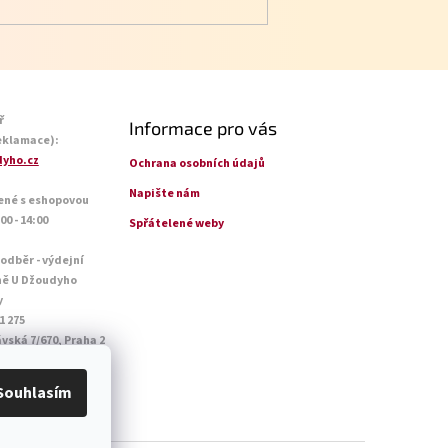
ř
Informace pro vás
eklamace):
yho.cz
Ochrana osobních údajů
Napište nám
ené s eshopovou
0 - 14:00
Spřátelené weby
 odběr - výdejní
ně U Džoudyho
y
1 275
vská 7/670, Praha 2
o - Pá: 09:00 - 18:45
14:45
Souhlasím