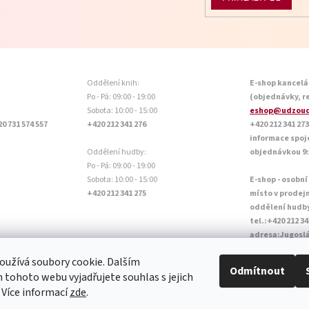
Oddělení knih:
E-shop kancelá
Po - Pá: 09:00 - 19:00
(objednávky, r
Sobota: 10:00 - 15:00
eshop@udzoud
20 731 574 557
+420 212 341 276
+420 212 341 273
informace spoj
Oddělení hudby:
objednávkou 9:0
Po - Pá: 09:00 - 19:00
Sobota: 10:00 - 15:00
E-shop - osobní
+420 212 341 275
místo v prodej
oddělení hudb
tel.:+420 212 34
adresa:Jugoslá
Otevírací doba P
užívá soubory cookie. Dalším
Sobota: 10:00 - 
Odmítnout
tohoto webu vyjadřujete souhlas s jejich
 Více informací
zde
.