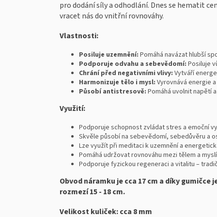
pro dodání síly a odhodlání. Dnes se hematit c
vracet nás do vnitřní rovnováhy.
Vlastnosti:
Posiluje uzemnění:
Pomáhá navázat hlubší sp
Podporuje odvahu a sebevědomí:
Posiluje vů
Chrání před negativními vlivy:
Vytváří energet
Harmonizuje tělo i mysl:
Vyrovnává energie a př
Působí antistresově:
Pomáhá uvolnit napětí a
Využití:
Podporuje schopnost zvládat stres a emoční vypě
Skvěle působí na sebevědomí, sebedůvěru a oso
Lze využít při meditaci k uzemnění a energetic
Pomáhá udržovat rovnováhu mezi tělem a myslí
Podporuje fyzickou regeneraci a vitalitu – trad
Obvod náramku je cca 17 cm a díky gumičce je
rozmezí 15 - 18 cm.
Velikost kuliček: cca 8 mm