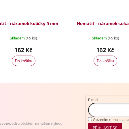
tit - náramek kuličky 4 mm
Hematit - náramek sek
Skladem
(>5 ks)
Skladem
(>5 ks)
162 Kč
162 Kč
Do košíku
Do košíku
E-mail
Vložením e-mailu sou
ace o nových produktech na našem e-shopu.
PŘIHLÁSIT SE