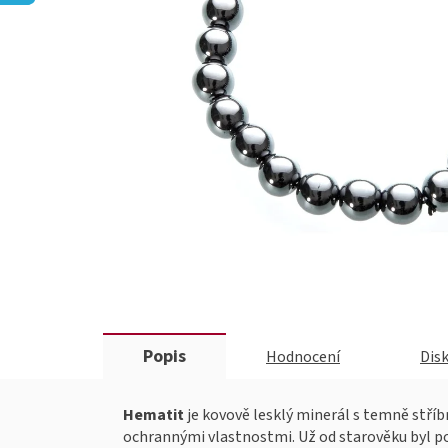
Popis
Hodnocení
Dis
Hematit
je kovově lesklý minerál s temně stří
ochrannými vlastnostmi. Už od starověku byl pov