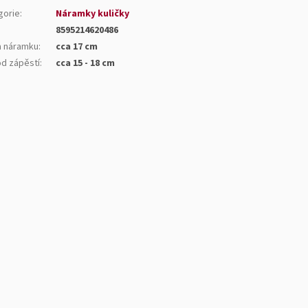
gorie
:
Náramky kuličky
8595214620486
a náramku
:
cca 17 cm
d zápěstí
:
cca 15 - 18 cm