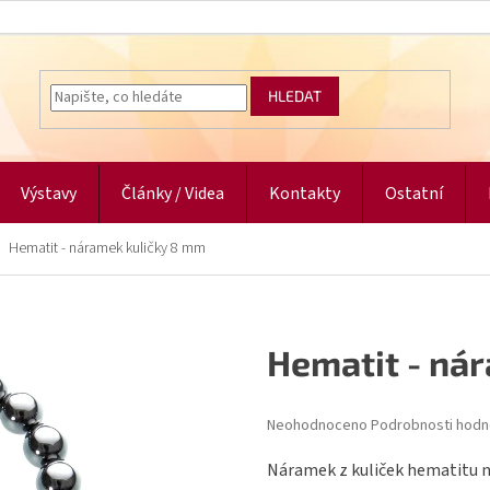
HLEDAT
Výstavy
Články / Videa
Kontakty
Ostatní
Hematit - náramek kuličky 8 mm
Hematit - ná
Průměrné
Neohodnoceno
Podrobnosti hodn
hodnocení
produktu
Náramek z kuliček hematitu n
je