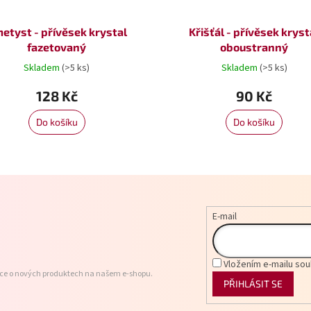
etyst - přívěsek krystal
Křišťál - přívěsek kryst
fazetovaný
oboustranný
Skladem
(>5 ks)
Skladem
(>5 ks)
128 Kč
90 Kč
Do košíku
Do košíku
E-mail
Vložením e-mailu sou
ace o nových produktech na našem e-shopu.
PŘIHLÁSIT SE