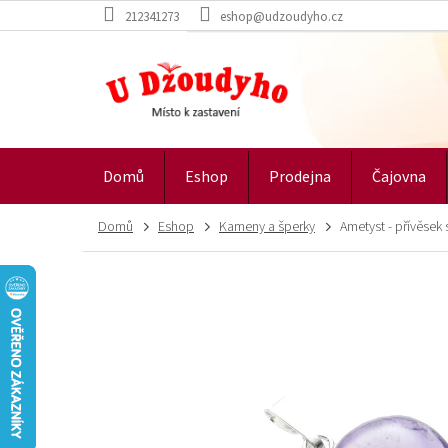
Přejít
212341273
eshop@udzoudyho.cz
na
obsah
Domů
Eshop
Prodejna
Čajovna
Domů
Eshop
Kameny a šperky
Ametyst - přívěsek