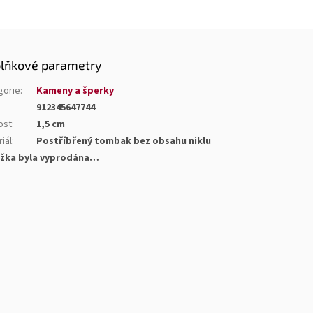
lňkové parametry
gorie
:
Kameny a šperky
912345647744
ost
:
1,5 cm
iál
:
Postříbřený tombak bez obsahu niklu
žka byla vyprodána…