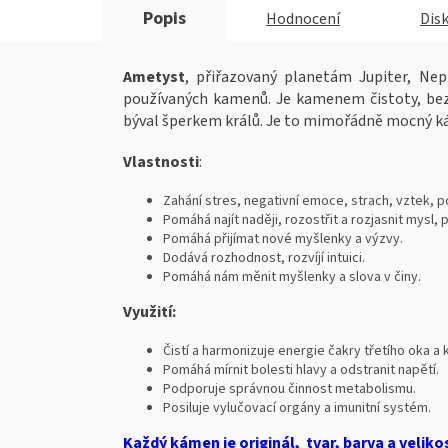
Popis
Hodnocení
Dis
Ametyst
, přiřazovaný planetám Jupiter, Nep
používaných kamenů. Je kamenem čistoty, bez
býval šperkem králů. Je to mimořádně mocný ká
Vlastnosti
:
Zahání stres, negativní emoce, strach, vztek, po
Pomáhá najít naději, rozostřit a rozjasnit mysl,
Pomáhá přijímat nové myšlenky a výzvy.
Dodává rozhodnost, rozvíjí intuici.
Pomáhá nám měnit myšlenky a slova v činy.
Využití:
Čistí a harmonizuje energie čakry třetího oka a 
Pomáhá mírnit bolesti hlavy a odstranit napětí.
Podporuje správnou činnost metabolismu.
Posiluje vylučovací orgány a imunitní systém.
Každý kámen je originál, tvar, barva a veliko