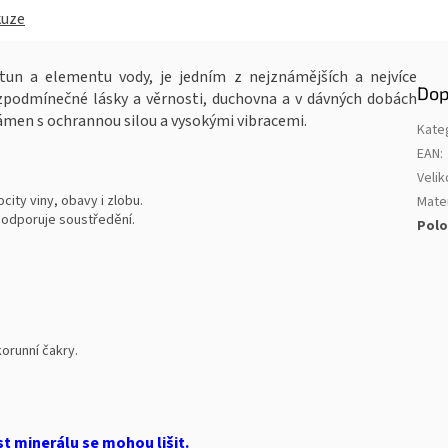
kuze
tun a elementu vody, je jedním z nejznámějších a nejvíce
Dop
podmínečné lásky a věrnosti, duchovna a v dávných dobách
men s ochrannou silou a vysokými vibracemi.
Kate
EAN
:
Velik
city viny, obavy i zlobu.
Mater
 podporuje soustředění.
Polo
korunní čakry.
st minerálu se mohou lišit.