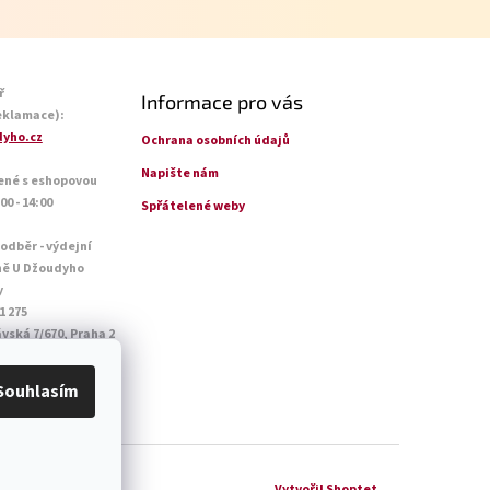
ř
Informace pro vás
eklamace):
yho.cz
Ochrana osobních údajů
Napište nám
ené s eshopovou
0 - 14:00
Spřátelené weby
 odběr - výdejní
ně U Džoudyho
y
1 275
vská 7/670, Praha 2
o - Pá: 09:00 - 18:45
14:45
Souhlasím
Vytvořil Shoptet