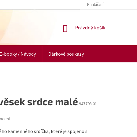
Přihlášení
NÁKUPNÍ
Prázdný košík
KOŠÍK
E-booky / Návody
Dárkové poukazy
ívěsek srdce malé
947798.01
ocení
ého kamenného srdíčka, které je spojeno s