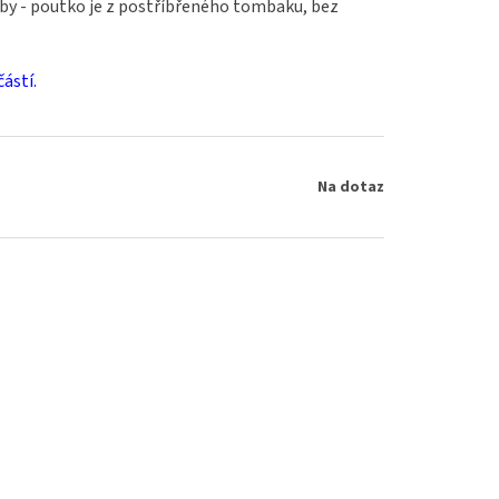
oby - poutko je z postříbřeného tombaku, bez
ástí.
Na dotaz