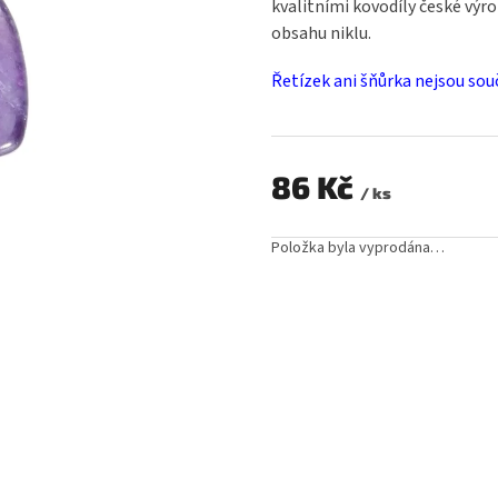
kvalitními kovodíly české výr
0,0
obsahu niklu.
z
5
Řetízek ani šňůrka nejsou souč
hvězdiček.
86 Kč
/ ks
Měrná
cena:
Položka byla vyprodána…