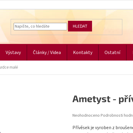
HLEDAT
Výstavy
Články / Videa
Kontakty
Ostatní
 srdce malé
Ametyst - př
Průměrné
Neohodnoceno
Podrobnosti hodn
hodnocení
produktu
Přívěsek je vyroben z broušen
je