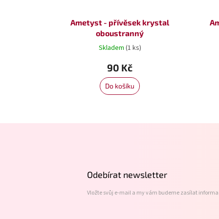
Ametyst - přívěsek krystal
Am
oboustranný
Skladem
(1 ks)
90 Kč
Do košíku
Z
á
p
a
t
Odebírat newsletter
í
Vložte svůj e-mail a my vám budeme zasílat inform