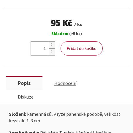
95 Kč
/ ks
Měrná
Skladem
(>5 ks)
cena:
Přidat do košíku
Popis
Hodnocení
Diskuze
Složení:
kamenná sůl v ryze panenské podobě, velikost
krystalu 1-3 cm