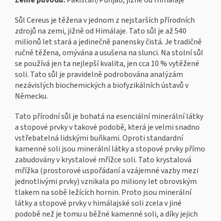
Země původu:
Pákistán/Punjab, jižně od Himálaje
Sůl Cereus je těžena v jednom z nejstarších přírodních
zdrojů na zemi, jižně od Himálaje. Tato sůl je až 540
milionů let stará a jedinečně panensky čistá. Je tradičně
ručně těžena, omývána a usušena na slunci. Na stolní sůl
se používá jen ta nejlepší kvalita, jen cca 10 % vytěžené
soli. Tato sůl je pravidelně podrobována analýzám
nezávislých biochemických a biofyzikálních ústavů v
Německu.
Tato přírodní sůl je bohatá na esenciální minerální látky
a stopové prvky v takové podobě, která je velmi snadno
vstřebatelná lidskými buňkami. Oproti standardní
kamenné soli jsou minerální látky a stopové prvky přímo
zabudovány v krystalové mřížce soli. Tato krystalová
mřížka (prostorové uspořádaní a vzájemné vazby mezi
jednotlivými prvky) vznikala po miliony let obrovským
tlakem na sobě ležících hornin. Proto jsou minerální
látky a stopové prvky v himálajské soli zcela v jiné
podobě než je tomu u běžné kamenné soli, a díky jejich