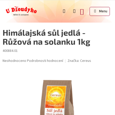
Přejít
na
NÁKUPNÍ
obsah
KOŠÍK
Himálajská sůl jedlá -
Růžová na solanku 1kg
400884.01
Průměrné
Neohodnoceno
Podrobnosti hodnocení
Značka:
Cereus
hodnocení
produktu
je
0,0
z
5
hvězdiček.