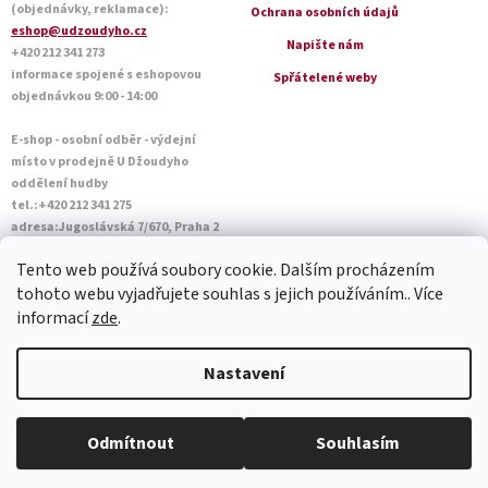
(objednávky, reklamace):
Ochrana osobních údajů
eshop@udzoudyho.cz
Napište nám
+420 212 341 273
informace spojené s eshopovou
Spřátelené weby
objednávkou 9:00 - 14:00
E-shop - osobní odběr - výdejní
místo v prodejně U Džoudyho
oddělení hudby
tel.:+420 212 341 275
adresa:Jugoslávská 7/670, Praha 2
Otevírací doba Po - Pá: 09:00 - 18:45
Tento web používá soubory cookie. Dalším procházením
Sobota: 10:00 - 14:45
tohoto webu vyjadřujete souhlas s jejich používáním.. Více
informací
zde
.
Vytvořil Shoptet
Nastavení
Copyright 2026
U Džoudyho
. Všechna práva vyhrazena.
Upravit
Odmítnout
Souhlasím
nastavení cookies