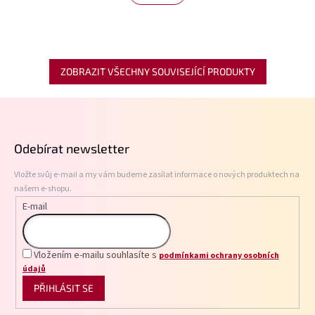
ZOBRAZIT VŠECHNY SOUVISEJÍCÍ PRODUKTY
Z
á
p
Odebírat newsletter
a
t
Vložte svůj e-mail a my vám budeme zasílat informace o nových produktech na
í
našem e-shopu.
E-mail
Vložením e-mailu souhlasíte s
podmínkami ochrany osobních
údajů
PŘIHLÁSIT SE