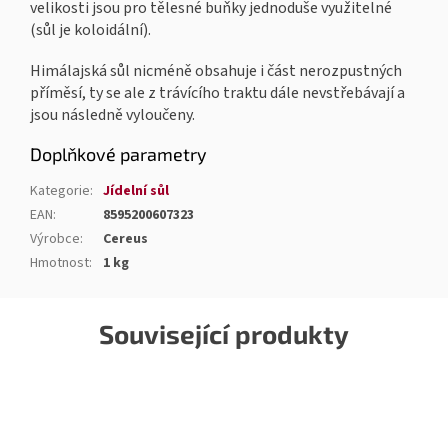
velikosti jsou pro tělesné buňky jednoduše využitelné
(sůl je koloidální).
Himálajská sůl nicméně obsahuje i část nerozpustných
příměsí, ty se ale z trávícího traktu dále nevstřebávají a
jsou následně vyloučeny.
Doplňkové parametry
Kategorie
:
Jídelní sůl
EAN
:
8595200607323
Výrobce
:
Cereus
Hmotnost
:
1 kg
Související produkty