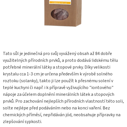
Tato sůl je jedinečná pro svůj vyvážený obsah až 84 dobře
využitelných přírodních prvků, a proto dodává lidskému tělu
potřebné minerální látky a stopové prvky. Díky velikosti
krystalu cca 1-3 cm je určena především k výrobě solného
roztoku (solanky), takto ji lze použít k přesnému solení v
teplé kuchyni či např. i k přípravě vyživujícího "iontového"
nápoje za účelem doplnění minerálních látek a stopových
prvků. Pro zachování nejlepších přírodních vlastností této soli,
solte nejlépe před podáváním nebo na konci vaření. Bez
chemických příměsí, nepřidáván jód, neobsahuje přípravky na
zlepšování sypkosti.