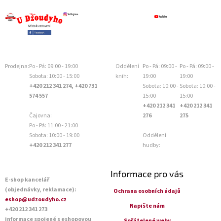
Prodejna:
Po - Pá: 09:00 - 19:00
Oddělení
Po - Pá: 09:00 -
Po - Pá: 09:00 -
Sobota: 10:00 - 15:00
knih:
19:00
19:00
+420 212 341 274, +420 731
Sobota: 10:00 -
Sobota: 10:00 -
574 557
15:00
15:00
+420 212 341
+420 212 341
Čajovna:
276
275
Po - Pá: 11:00 - 21:00
Sobota: 10:00 - 19:00
Oddělení
+420 212 341 277
hudby:
Informace pro vás
E-shop kancelář
(objednávky, reklamace):
Ochrana osobních údajů
eshop@udzoudyho.cz
Napište nám
+420 212 341 273
informace spojené s eshopovou
Spřátelené weby