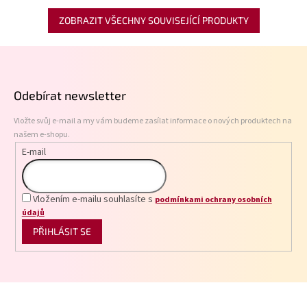
ZOBRAZIT VŠECHNY SOUVISEJÍCÍ PRODUKTY
Z
á
p
Odebírat newsletter
a
t
Vložte svůj e-mail a my vám budeme zasílat informace o nových produktech na
í
našem e-shopu.
E-mail
Vložením e-mailu souhlasíte s
podmínkami ochrany osobních
údajů
PŘIHLÁSIT SE