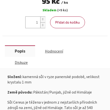
95 Kč
/ ks
Měrná
Skladem
(>5 ks)
cena:
Přidat do košíku
Popis
Hodnocení
Diskuze
Složení:
kamenná sůl v ryze panenské podobě, velikost
krystalu 1 mm
Země původu:
Pákistán/Punjab, jižně od Himálaje
Sůl Cereus je těžena v jednom z nejstarších přírodních
zdrojů na zemi, jižně od Himálaje. Tato sůl je až 540