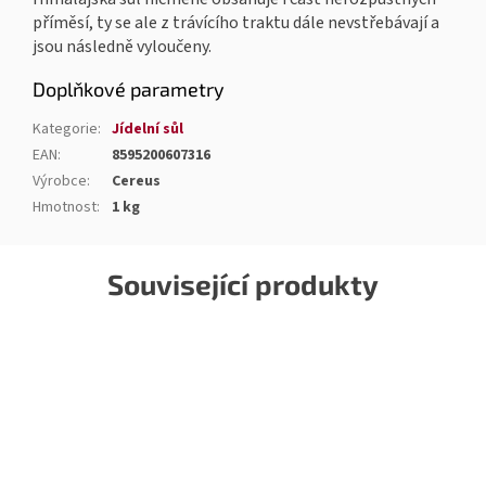
příměsí, ty se ale z trávícího traktu dále nevstřebávají a
jsou následně vyloučeny.
Doplňkové parametry
Kategorie
:
Jídelní sůl
EAN
:
8595200607316
Výrobce
:
Cereus
Hmotnost
:
1 kg
Související produkty