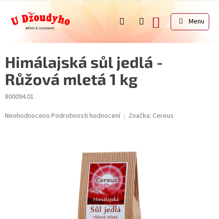
Přejít
na
NÁKUPNÍ
obsah
KOŠÍK
Himálajská sůl jedlá -
Růžová mletá 1 kg
800094.01
Průměrné
Neohodnoceno
Podrobnosti hodnocení
Značka:
Cereus
hodnocení
produktu
je
0,0
z
5
hvězdiček.