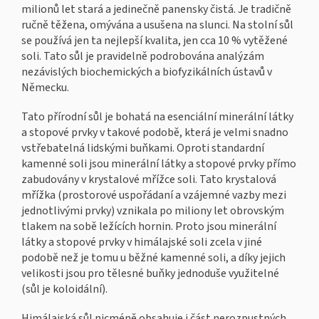
milionů let stará a jedinečně panensky čistá. Je tradičně
ručně těžena, omývána a usušena na slunci. Na stolní sůl
se používá jen ta nejlepší kvalita, jen cca 10 % vytěžené
soli. Tato sůl je pravidelně podrobována analýzám
nezávislých biochemických a biofyzikálních ústavů v
Německu.
Tato přírodní sůl je bohatá na esenciální minerální látky
a stopové prvky v takové podobě, která je velmi snadno
vstřebatelná lidskými buňkami. Oproti standardní
kamenné soli jsou minerální látky a stopové prvky přímo
zabudovány v krystalové mřížce soli. Tato krystalová
mřížka (prostorové uspořádaní a vzájemné vazby mezi
jednotlivými prvky) vznikala po miliony let obrovským
tlakem na sobě ležících hornin. Proto jsou minerální
látky a stopové prvky v himálajské soli zcela v jiné
podobě než je tomu u běžné kamenné soli, a díky jejich
velikosti jsou pro tělesné buňky jednoduše využitelné
(sůl je koloidální).
Himálajská sůl nicméně obsahuje i část nerozpustných