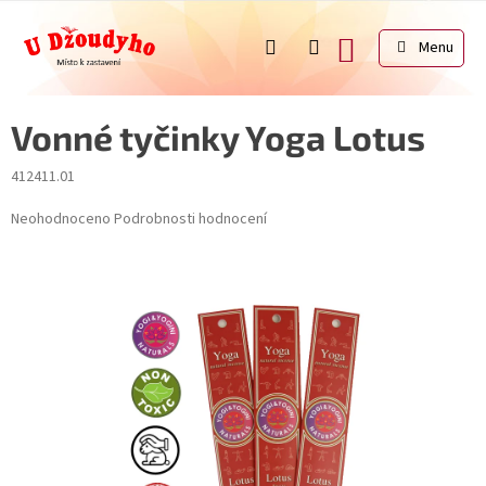
Přejít
na
NÁKUPNÍ
obsah
KOŠÍK
Vonné tyčinky Yoga Lotus
412411.01
Průměrné
Neohodnoceno
Podrobnosti hodnocení
hodnocení
produktu
je
0,0
z
5
hvězdiček.