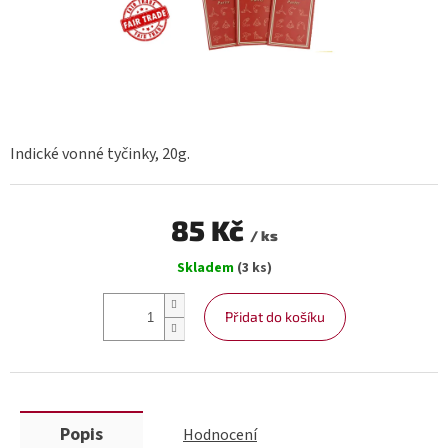
Indické vonné tyčinky, 20g.
85 Kč
/ ks
Měrná
Skladem
(3 ks)
cena:
Přidat do košíku
Popis
Hodnocení