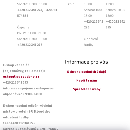
Sobota: 10:00 - 15:00
knih:
19:00
19:00
+420 212 341 274, +420 731
Sobota: 10:00 -
Sobota: 10:00 -
574 557
15:00
15:00
+420 212 341
+420 212 341
Čajovna:
276
275
Po - Pá: 11:00 - 21:00
Sobota: 10:00 - 19:00
Oddělení
+420 212 341 277
hudby:
Informace pro vás
E-shop kancelář
(objednávky, reklamace):
Ochrana osobních údajů
eshop@udzoudyho.cz
Napište nám
+420 212 341 273
informace spojené s eshopovou
Spřátelené weby
objednávkou 9:00 - 14:00
E-shop - osobní odběr - výdejní
místo v prodejně U Džoudyho
oddělení hudby
tel.:+420 212 341 275
adresa:Jugoslávská 7/670, Praha 2