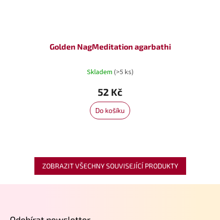
Golden NagMeditation agarbathi
Skladem
(>5 ks)
52 Kč
Do košíku
ZOBRAZIT VŠECHNY SOUVISEJÍCÍ PRODUKTY
Z
á
p
Odebírat newsletter