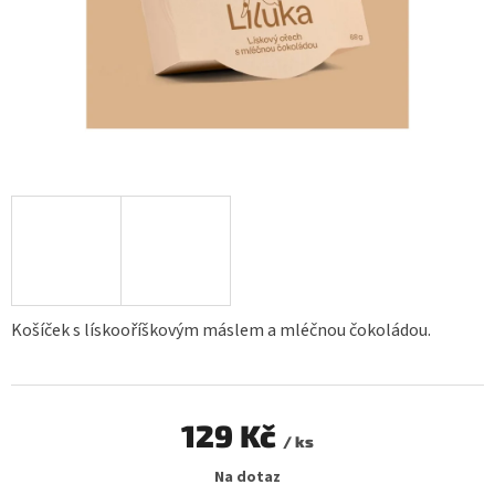
Košíček s lískooříškovým máslem a mléčnou čokoládou.
129 Kč
/ ks
Měrná
Na dotaz
cena: