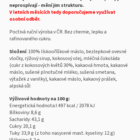
neprospívají - mění jim strukturu.
V letních měsících tedy doporučujeme využívat
osobní odběr.
Poctivá ruční výroba v ČR. Bez chemie, lepku a
rafinovaného cukru.
Složení
: 100% lískooříškové máslo, bezlepkové ovesné
vločky, rýžový sirup, kokosový olej, mléčná čokoláda
(cukr z kokosových květů 30%, kakaová hmota, kakaové
máslo, sušené plnotučné mléko, sušená smetana,
výtažek z vanilky), kakaové máslo, kakaový prášek,
alpská sůl
Výživové hodnoty na 100 g:
Energetická hodnota:l 497 kcal / 2078 kJ
Bílkoviny: 8,6 g
Sacharidy: 43,1 g
Cukry: 20,1 g
Tuky: 33,9 g (z toho nasycené mast. kyseliny: 12 g)