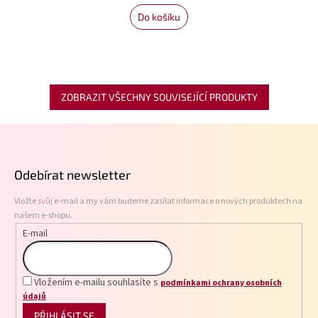
Do košíku
ZOBRAZIT VŠECHNY SOUVISEJÍCÍ PRODUKTY
Z
á
p
Odebírat newsletter
a
t
Vložte svůj e-mail a my vám budeme zasílat informace o nových produktech na
í
našem e-shopu.
E-mail
Vložením e-mailu souhlasíte s
podmínkami ochrany osobních
údajů
PŘIHLÁSIT SE