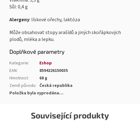
Vláknina: 5,3 g
Sůl: 0,4 g
Alergeny
: lískové ořechy, laktóza
Může obsahovat stopy arašídů a jiných skořápkových
plodů, mléka a lepku.
Doplňkové parametry
Kategorie
:
Eshop
EAN
:
8594226150035
Hmotnost
:
68 g
Země původu
:
Česká republika
Položka byla vyprodána…
Související produkty