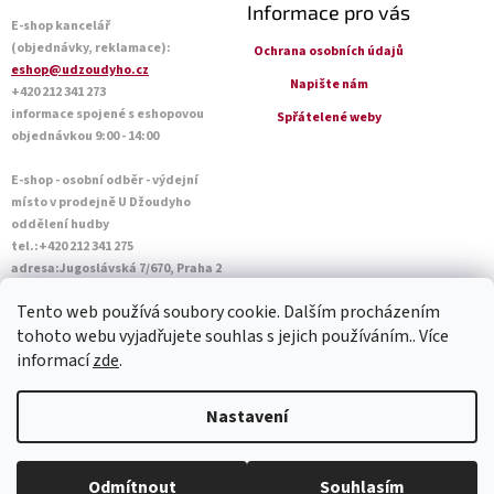
Informace pro vás
E-shop kancelář
(objednávky, reklamace):
Ochrana osobních údajů
eshop@udzoudyho.cz
Napište nám
+420 212 341 273
informace spojené s eshopovou
Spřátelené weby
objednávkou 9:00 - 14:00
E-shop - osobní odběr - výdejní
místo v prodejně U Džoudyho
oddělení hudby
tel.:+420 212 341 275
adresa:Jugoslávská 7/670, Praha 2
Otevírací doba Po - Pá: 09:00 - 18:45
Tento web používá soubory cookie. Dalším procházením
Sobota: 10:00 - 14:45
tohoto webu vyjadřujete souhlas s jejich používáním.. Více
informací
zde
.
Vytvořil Shoptet
Nastavení
Copyright 2026
U Džoudyho
. Všechna práva vyhrazena.
Upravit
Odmítnout
Souhlasím
nastavení cookies