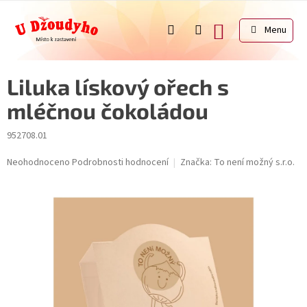
Přejít
na
NÁKUPNÍ
obsah
KOŠÍK
Liluka lískový ořech s
mléčnou čokoládou
952708.01
Průměrné
Neohodnoceno
Podrobnosti hodnocení
Značka:
To není možný s.r.o.
hodnocení
produktu
je
0,0
z
5
hvězdiček.