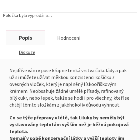
Položka byla vyprodána…
Popis
Hodnocení
Diskuze
Nejdříve vám v puse křupne tenká vrstva čokolády a pak
už si můžete užívat měkkou konzistenci košíčku z
ovesných vloček, který je naplněný lískooříškovým
krémem. Neobsahuje žádné umělé přísady, rafinovaný
bílý cukr, nebo lepek, takže se hodí i pro všechny, kteří se
chtějí těmto složkám z jakéhokoliv důvodu vyhnout.
Co se týče přepravy v létě, tak Liluky by neměly být
vystavovány teplotám vyšším než je běžná pokojová
teplota.
Nemají v sobě konzervační látky a vyšší teploty jim