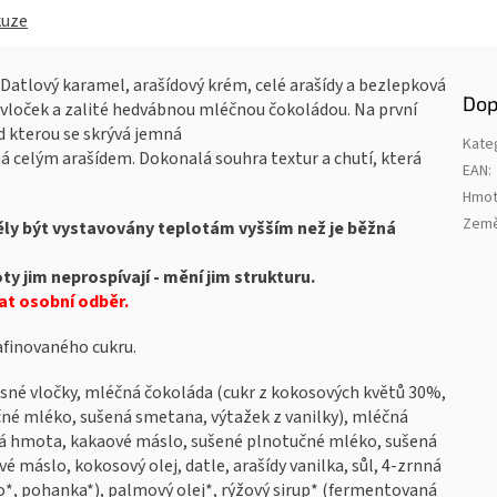
kuze
 Datlový karamel, arašídový krém, celé arašídy a bezlepková
Dop
h vloček a zalité hedvábnou mléčnou čokoládou. Na první
d kterou se skrývá jemná
Kate
 celým arašídem. Dokonalá souhra textur a chutí, která
EAN
:
Hmot
Země
měly být vystavovány teplotám vyšším než je běžná
ty jim neprospívají - mění jim strukturu.
at osobní odběr.
rafinovaného cukru.
sné vločky, mléčná čokoláda (cukr z kokosových květů 30%,
é mléko, sušená smetana, výtažek z vanilky), mléčná
vá hmota, kakaové máslo, sušené plnotučné mléko, sušená
vé máslo, kokosový olej, datle, arašídy vanilka, sůl, 4-zrnná
o*, pohanka*), palmový olej*, rýžový sirup* (fermentovaná