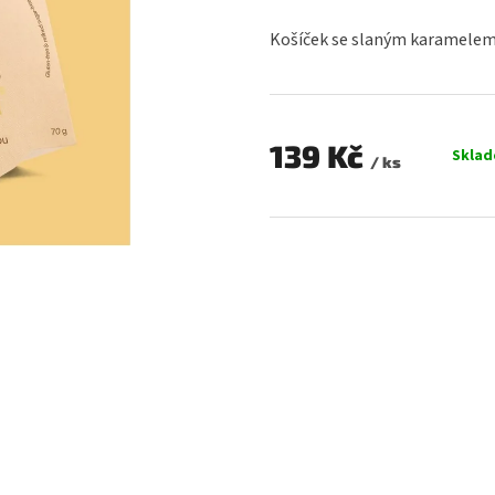
hodnocení
produktu
Košíček se slaným karamelem
je
0,0
z
5
hvězdiček.
139 Kč
Skla
/ ks
Měrná
cena: