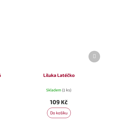
Další
produkt
á
Liluka Latéčko
Skladem
(1 ks)
109 Kč
Do košíku