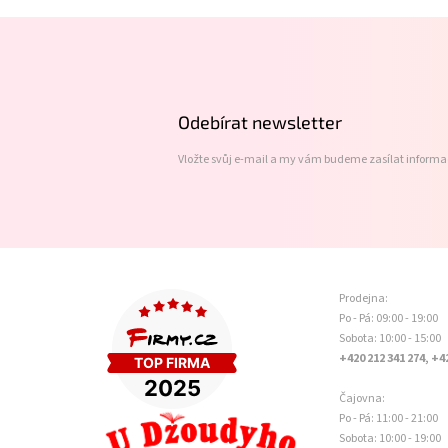
Z
á
p
a
t
Odebírat newsletter
í
Vložte svůj e-mail a my vám budeme zasílat inform
Prodejna:
Po - Pá: 09:00 - 19:00
Sobota: 10:00 - 15:00
+420 212 341 274, +4
Čajovna:
Po - Pá: 11:00 - 21:00
Sobota: 10:00 - 19:00