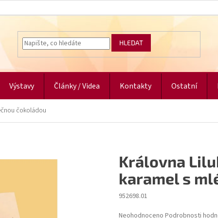
HLEDAT
Výstavy
Články / Videa
Kontakty
Ostatní
mléčnou čokoládou
Královna Liluk
karamel s ml
952698.01
Průměrné
Neohodnoceno
Podrobnosti hodn