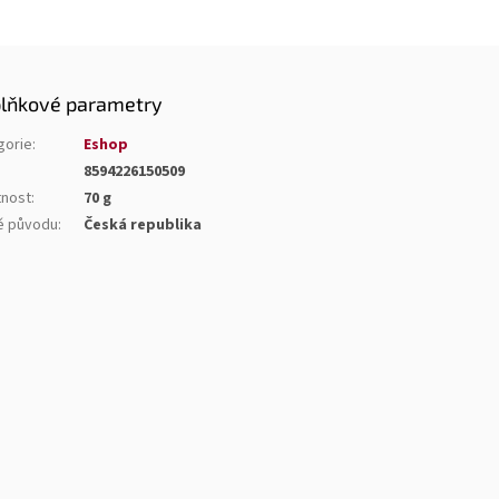
lňkové parametry
gorie
:
Eshop
8594226150509
nost
:
70 g
 původu
:
Česká republika