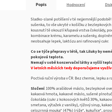
Popis
Hodnocení
Dis
Sladko-slané potěšení v té nejjemnější podobě!
sušenka, to vše ukryté v košíčku z bezlepkovýc
kousnutí tě okouzlí křupavá vrstva čokolády, po
kombinace krému, karamelu a sušenky, doplněná
neobsahuje lepek, laktózu ani rafinovaný cukr.
Co se týče přepravy v létě, tak Liluky by ne
pokojová teplota.
Nemají v sobě konzervační látky a vyšší teplo
V letních měsících tedy doporučujeme využív
Poctivá ruční výroba v ČR. Bez chemie, lepku a 
Složení
: 100% arašídové máslo, bezlepkové ove
kakaová hmota, kakaové máslo, sušené plnotučn
čokoláda (cukr z kokosových květů 30%, kakao
smetana, výtažek z vanilky), rýžový sirup, kakao
celozrnná mouka* (47%) (rýže*, kukuřice*, pros