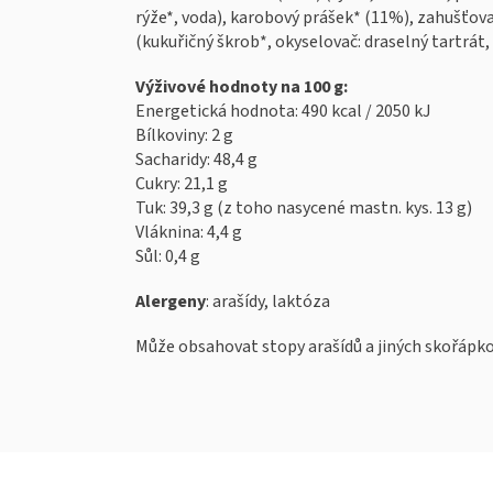
rýže*, voda), karobový prášek* (11%), zahušťov
(kukuřičný škrob*, okyselovač: draselný tartrát, k
Výživové hodnoty na 100 g:
Energetická hodnota: 490 kcal / 2050 kJ
Bílkoviny: 2 g
Sacharidy: 48,4 g
Cukry: 21,1 g
Tuk: 39,3 g (z toho nasycené mastn. kys. 13 g)
Vláknina: 4,4 g
Sůl: 0,4 g
Alergeny
: arašídy, laktóza
Může obsahovat stopy arašídů a jiných skořápko