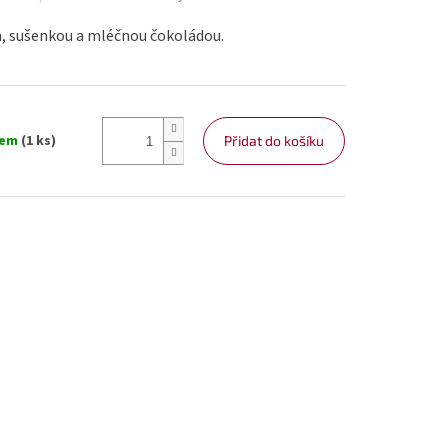
, sušenkou a mléčnou čokoládou.
dem
(1 ks)
Přidat do košíku