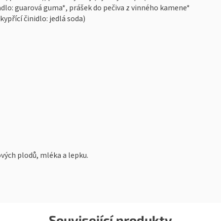
adlo: guarová guma*, prášek do pečiva z vinného kamene*
ypřící činidlo: jedlá soda)
vých plodů, mléka a lepku.
Související produkty