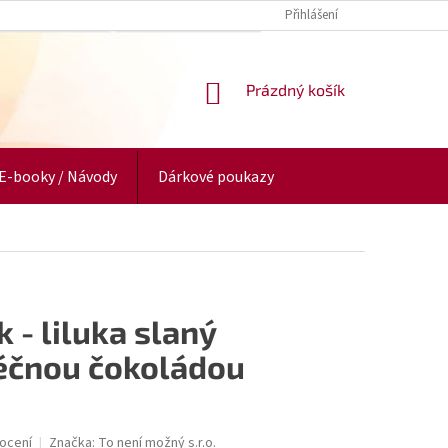
Přihlášení
NÁKUPNÍ
Prázdný košík
KOŠÍK
E-booky / Návody
Dárkové poukazy
 - liluka slaný
éčnou čokoládou
ocení
Značka:
To není možný s.r.o.