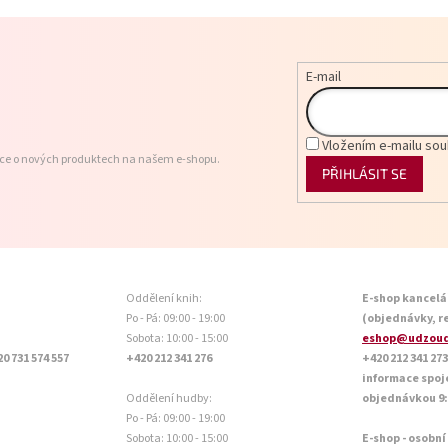
E-mail
Vložením e-mailu sou
ace o nových produktech na našem e-shopu.
PŘIHLÁSIT SE
Oddělení knih:
E-shop kancelá
Po - Pá: 09:00 - 19:00
(objednávky, r
Sobota: 10:00 - 15:00
eshop@udzoud
20 731 574 557
+420 212 341 276
+420 212 341 273
informace spoj
Oddělení hudby:
objednávkou 9:0
Po - Pá: 09:00 - 19:00
Sobota: 10:00 - 15:00
E-shop - osobní