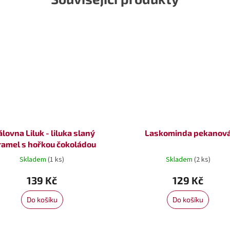
álovna Liluk - liluka slaný
Laskominda pekanov
ramel s hořkou čokoládou
Skladem
(1 ks)
Skladem
(2 ks)
139 Kč
129 Kč
Do košíku
Do košíku