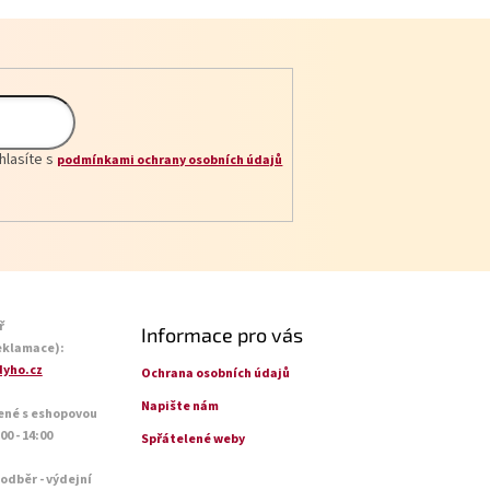
hlasíte s
podmínkami ochrany osobních údajů
ř
Informace pro vás
eklamace):
yho.cz
Ochrana osobních údajů
Napište nám
ené s eshopovou
0 - 14:00
Spřátelené weby
 odběr - výdejní