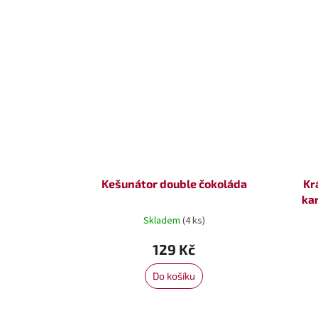
Kešunátor double čokoláda
Kr
ka
Skladem
(4 ks)
129 Kč
Do košíku