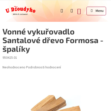
Přejít
na
NÁKUPNÍ
obsah
KOŠÍK
Vonné vykuřovadlo
Santalové dřevo Formosa -
špalíky
950425.01
Průměrné
Neohodnoceno
Podrobnosti hodnocení
hodnocení
produktu
je
0,0
z
5
hvězdiček.