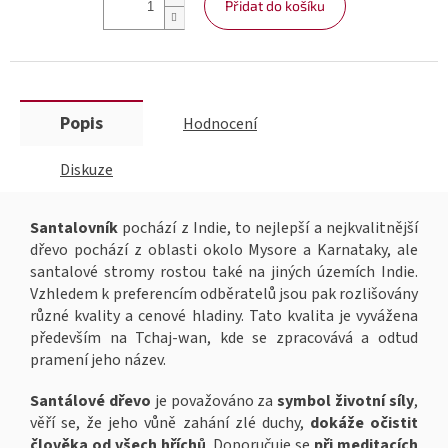
Přidat do košíku
Popis
Hodnocení
Diskuze
Santalovník
pochází z Indie, to nejlepší a nejkvalitnější
dřevo pochází z oblasti okolo Mysore a Karnataky, ale
santalové stromy rostou také na jiných územích Indie.
Vzhledem k preferencím odběratelů jsou pak rozlišovány
různé kvality a cenové hladiny. Tato kvalita je vyvážena
především na Tchaj-wan, kde se zpracovává a odtud
pramení jeho název.
Santálové dřevo
je považováno za
symbol životní síly
,
věří se, že jeho vůně zahání zlé duchy,
dokáže očistit
člověka od všech hříchů
. Doporučuje se
při meditacích