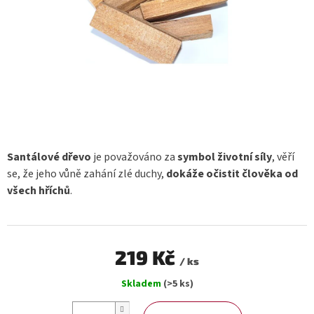
Santálové dřevo
je považováno za
symbol životní síly
, věří
se, že jeho vůně zahání zlé duchy,
dokáže očistit člověka od
všech hříchů
.
219 Kč
/ ks
Měrná
Skladem
(>5 ks)
cena: