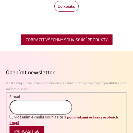
Do košíku
ZOBRAZIT VŠECHNY SOUVISEJÍCÍ PRODUKTY
Z
á
p
Odebírat newsletter
a
t
Vložte svůj e-mail a my vám budeme zasílat informace o nových produktech na
í
našem e-shopu.
E-mail
Vložením e-mailu souhlasíte s
podmínkami ochrany osobních
údajů
PŘIHLÁSIT SE