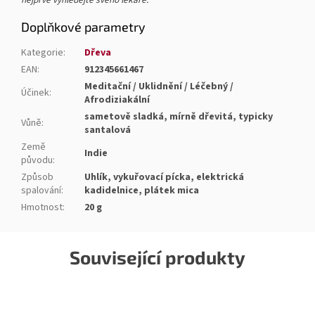
Doplňkové parametry
Kategorie
:
Dřeva
EAN
:
912345661467
Meditační / Uklidnění / Léčebný /
Účinek
:
Afrodiziakální
sametově sladká, mírně dřevitá, typicky
Vůně
:
santalová
Země
Indie
původu
:
Způsob
Uhlík, vykuřovací pícka, elektrická
spalování
:
kadidelnice, plátek mica
Hmotnost
:
20 g
Související produkty