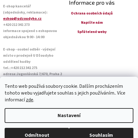
Informace pro vás
E-shop kancelář
(objednávky, reklamace):
Ochrana osobních údajů
eshop@udzoudyho.cz
Napište nám
+420 212 341 273
informace spojené s eshopovou
Spřátelené weby
objednávkou 9:00 - 14:00
E-shop - osobní odběr - výdejní
místo v prodejně U Džoudyho
oddělení hudby
tel.:+420 212 341 275
adresa:Jugoslávská 7/670, Praha 2
Otevírací doba Po - Pá: 09:00 - 18:45
Tento web používá soubory cookie. Dalším procházením
Sobota: 10:00 - 14:45
tohoto webu vyjadřujete souhlas s jejich používáním.. Více
informací
zde
.
Vytvořil Shoptet
Nastavení
Copyright 2026
U Džoudyho
. Všechna práva vyhrazena.
Upravit
Odmítnout
Souhlasím
nastavení cookies