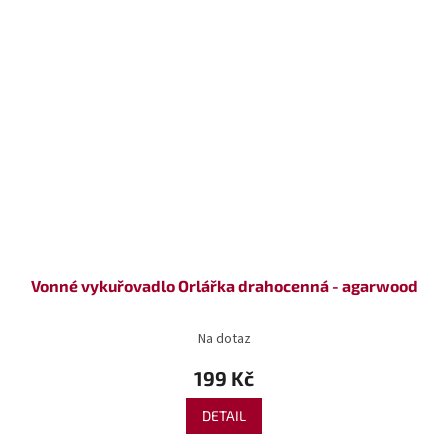
Vonné vykuřovadlo Orlářka drahocenná - agarwood
Na dotaz
199 Kč
DETAIL