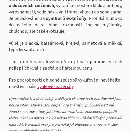
a duševních cvičeních
, vytváří atmosféru klidu a pohody,
vyrovnanosti, vede nás k vnitřnímu vhledu do sebe sama.
Je považováno za
symbol životní síly
. Proniká hluboko
do našeho nitra, hladí, rozpouští špatné myšlenky,
chlácholí, ale také erotizuje.
Vůně je sladká, balzámová, hřejivá, sametová a měkká,
typicky santálová.
Tento druh santalového dřeva přináší parametry těch
nejlepších kvalit za stále přijatelnou cenu.
Pro podrobnosti ohledně způsobů vykuřování neváhejte
navštívit naše
výukové materiály
.
Upozornění: Uvedené údaje o léčivých vlastnostech vykuřovadel jsou
pouze informativní a jsou čerpány ze známých publikací a zdrojů.
Jedná se o rady a tipy, jak tímto alternativním způsobem podpořit
léčbu, nikoliv o návod, jak klasickou léčbu a užívání léčivých přípravků
nahradit. V případě výskytu příznaků jakéhokoliv onemocnění vždy
nejprve vyhledejte svého lékaře.