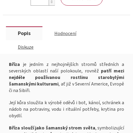
Popis
Hodnocení
Diskuze
Bříza
je jedním z nejhojnějších stromů středních a
severských oblastí naší polokoule, rovněž
patří mezi
nejdéle používanou rostlinu starobylými
šamanskými kulturami
, ať již v Severní Americe, Evropě
či na Sibiři.
Její kůra sloužila k výrobě oděvů i bot, kánoí, schránek a
nádob na potraviny, vodu i rituální potřeby, krytina pro
obydlí.
Bříza slouží jako šamanský strom světa
, symbolizující