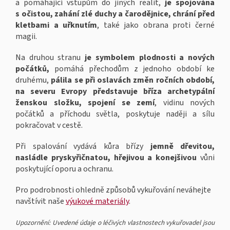
a pomáhající vstupům do jiných realit,
je spojována
s očistou, zahání zlé duchy a čarodějnice, chrání před
kletbami a uřknutím
, také jako obrana proti černé
magii.
Na druhou stranu
je symbolem plodnosti a nových
počátků,
pomáhá přechodům z jednoho období ke
druhému,
pálila se při oslavách změn ročních období,
na severu Evropy představuje bříza archetypální
ženskou složku, spojení se zemí
, vidinu nových
počátků a příchodu světla, poskytuje naději a sílu
pokračovat v cestě.
Při spalování vydává kůra břízy
jemně dřevitou,
nasládle pryskyřičnatou, hřejivou a konejšivou
vůni
poskytující oporu a ochranu.
Pro podrobnosti ohledně způsobů vykuřování neváhejte
navštívit naše
výukové materiály
.
Upozornění: Uvedené údaje o léčivých vlastnostech vykuřovadel jsou