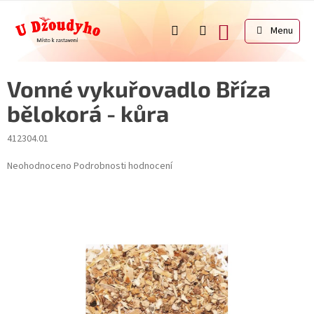
Přejít
na
NÁKUPNÍ
obsah
KOŠÍK
Vonné vykuřovadlo Bříza
bělokorá - kůra
412304.01
Průměrné
Neohodnoceno
Podrobnosti hodnocení
hodnocení
produktu
je
0,0
z
5
hvězdiček.