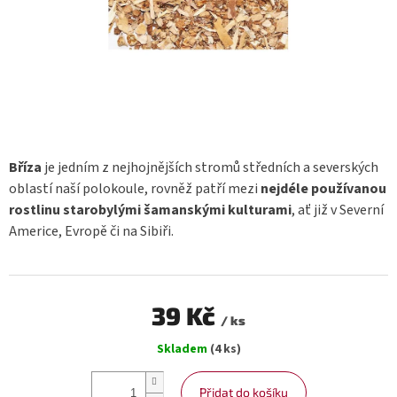
Bříza
je jedním z nejhojnějších stromů středních a severských
oblastí naší polokoule, rovněž patří mezi
nejdéle používanou
rostlinu starobylými šamanskými kulturami
, ať již v Severní
Americe, Evropě či na Sibiři.
39 Kč
/ ks
Měrná
Skladem
(4 ks)
cena:
Přidat do košíku