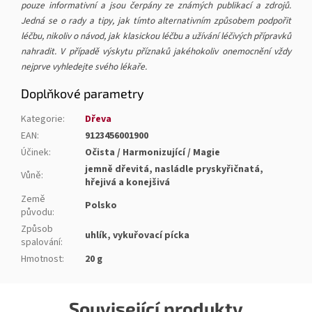
pouze informativní a jsou čerpány ze známých publikací a zdrojů.
Jedná se o rady a tipy, jak tímto alternativním způsobem podpořit
léčbu, nikoliv o návod, jak klasickou léčbu a užívání léčivých přípravků
nahradit. V případě výskytu příznaků jakéhokoliv onemocnění vždy
nejprve vyhledejte svého lékaře.
Doplňkové parametry
Kategorie
:
Dřeva
EAN
:
9123456001900
Účinek
:
Očista / Harmonizující / Magie
jemně dřevitá, nasládle pryskyřičnatá,
Vůně
:
hřejivá a konejšivá
Země
Polsko
původu
:
Způsob
uhlík, vykuřovací pícka
spalování
:
Hmotnost
:
20 g
Související produkty