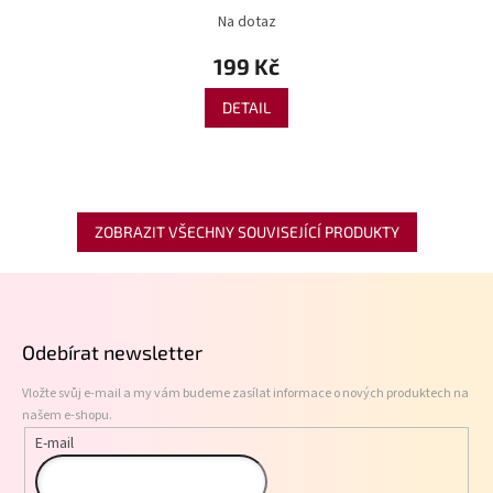
Na dotaz
199 Kč
DETAIL
ZOBRAZIT VŠECHNY SOUVISEJÍCÍ PRODUKTY
Z
á
p
Odebírat newsletter
a
t
Vložte svůj e-mail a my vám budeme zasílat informace o nových produktech na
í
našem e-shopu.
E-mail