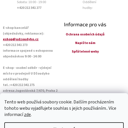
Sobota: 10:00 - 19:00
Oddělení
+420 212 341 277
hudby:
Informace pro vás
E-shop kancelář
(objednávky, reklamace):
Ochrana osobních údajů
eshop@udzoudyho.cz
Napište nám
+420 212 341 273
informace spojené s eshopovou
Spřátelené weby
objednávkou 9:00 - 14:00
E-shop - osobní odběr - výdejní
místo v prodejně U Džoudyho
oddělení hudby
tel.:+420 212 341 275
adresa:Jugoslávská 7/670, Praha 2
Otevírací doba Po - Pá: 09:00 - 18:45
Tento web používá soubory cookie. Dalším procházením
Sobota: 10:00 - 14:45
tohoto webu vyjadřujete souhlas s jejich používáním.. Více
informací
zde
.
Vytvořil Shoptet