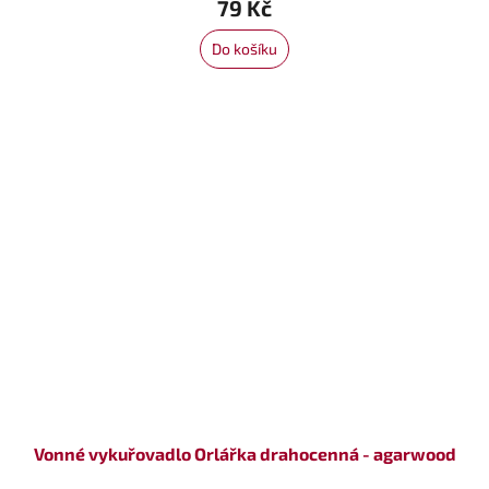
79 Kč
Do košíku
Vonné vykuřovadlo Orlářka drahocenná - agarwood