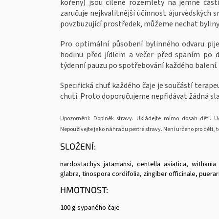
kořeny) jsou cíleně rozemlety na jemné část
zaručuje nejkvalitnější účinnost ájurvédských 
povzbuzující prostředek, můžeme nechat byliny
Pro optimální působení bylinného odvaru pij
hodinu před jídlem a večer před spaním po 
týdenní pauzu po spotřebování každého balení.
Specifická chuť každého čaje je součástí tera
chutí. Proto doporučujeme nepřidávat žádná sla
Upozornění: Doplněk stravy. Ukládejte mimo dosah dětí. 
Nepoužívejte jako náhradu pestré stravy. Není určeno pro děti, t
SLOŽENÍ:
nardostachys jatamansi, centella asiatica, withania
glabra, tinospora cordifolia, zingiber officinale, puerar
HMOTNOST:
100 g sypaného čaje