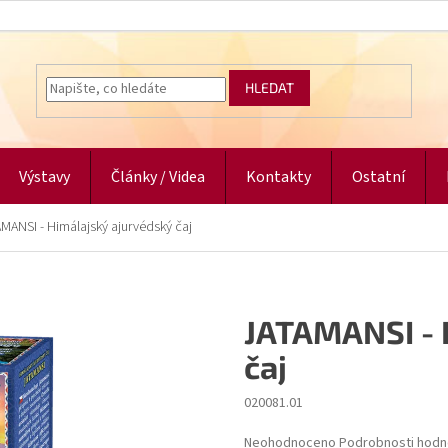
HLEDAT
Výstavy
Články / Videa
Kontakty
Ostatní
MANSI - Himálajský ajurvédský čaj
JATAMANSI - 
čaj
020081.01
Průměrné
Neohodnoceno
Podrobnosti hodn