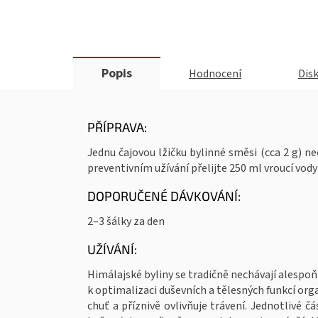
Popis
Hodnocení
Dis
PŘÍPRAVA:
Jednu čajovou lžičku bylinné směsi (cca 2 g) n
preventivním užívání přelijte 250 ml vroucí vod
DOPORUČENÉ DÁVKOVÁNÍ:
2–3 šálky za den
UŽÍVÁNÍ:
Himálajské byliny se tradičně nechávají alespoň
k optimalizaci duševních a tělesných funkcí org
chuť a příznivě ovlivňuje trávení. Jednotlivé čá