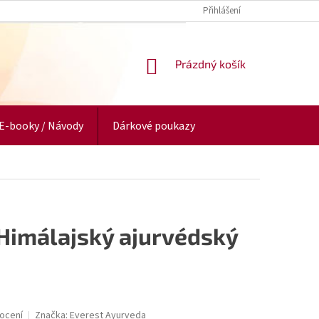
Přihlášení
NÁKUPNÍ
Prázdný košík
KOŠÍK
E-booky / Návody
Dárkové poukazy
Himálajský ajurvédský
ocení
Značka:
Everest Ayurveda