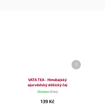
Další
produkt
VATA TEA - Himálajský
ajurvédský dóšický čaj
Skladem
(5 ks)
139 Kč