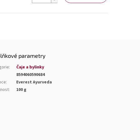
lňkové parametry
gorie
:
Čaje a bylinky
8594060590684
bce
:
Everest Ayurveda
nost
:
100 g