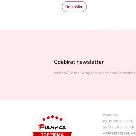
Do košíku
Z
á
p
a
t
Odebírat newsletter
í
Vložte svůj e-mail a my vám budeme zasílat inform
Prodejna:
Po - Pá: 09:00 - 19:00
Sobota: 10:00 - 15:00
+420 212 341 274, +4