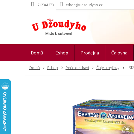
Přejít
212341273
eshop@udzoudyho.cz
na
obsah
Domů
Eshop
Prodejna
Čajovna
Domů
Eshop
Péče o zdraví
Čaje a bylinky
JATA