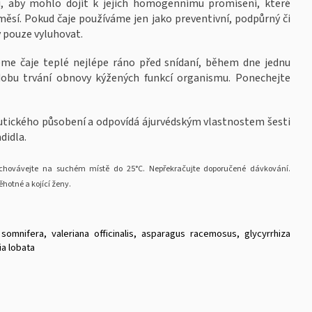
i, aby mohlo dojít k jejich homogennímu promísení, které
směsí. Pokud čaje používáme jen jako preventivní, podpůrný či
 pouze vyluhovat.
eme čaje teplé nejlépe ráno před snídaní, během dne jednu
dobu trvání obnovy kýžených funkcí organismu. Ponechejte
peutického působení a odpovídá ájurvédským vlastnostem šesti
didla.
Uchovávejte na suchém místě do 25°C. Nepřekračujte doporučené dávkování.
ěhotné a kojící ženy.
 somnifera, valeriana officinalis, asparagus racemosus, glycyrrhiza
ia lobata