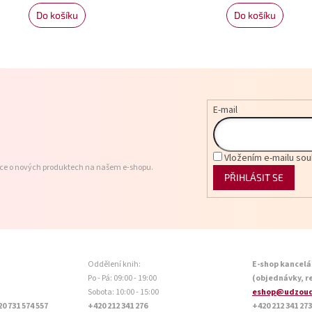
Do košíku
Do košíku
E-mail
Vložením e-mailu sou
ace o nových produktech na našem e-shopu.
PŘIHLÁSIT SE
Oddělení knih:
E-shop kancelá
Po - Pá: 09:00 - 19:00
(objednávky, r
Sobota: 10:00 - 15:00
eshop@udzoud
20 731 574 557
+420 212 341 276
+420 212 341 273