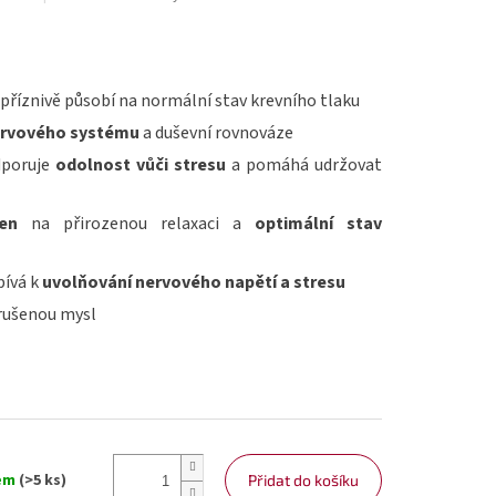
příznivě působí na normální stav krevního tlaku
ervového systému
a duševní rovnováze
poruje
odolnost vůči stresu
a pomáhá udržovat
en
na přirozenou relaxaci a
optimální stav
pívá k
uvolňování nervového napětí a stresu
rušenou mysl
em
(>5 ks)
Přidat do košíku