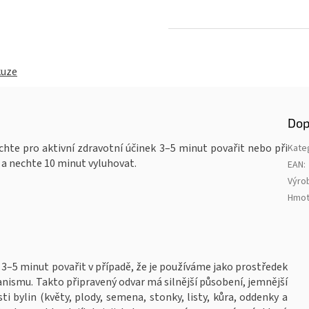
Měrná
cena:
kuze
Dop
echte pro aktivní zdravotní účinek 3–5 minut povařit nebo při
Kate
y a nechte 10 minut vyluhovat.
EAN
:
Výro
Hmot
 3–5 minut povařit v případě, že je používáme jako prostředek
anismu. Takto připravený odvar má silnější působení, jemnější
sti bylin (květy, plody, semena, stonky, listy, kůra, oddenky a