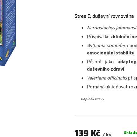
hodnocení
produktu
je
Stres & duševní rovnováha
0,0
z
Nardostachys jatamansi
5
Přispívá ke
zklidnění n
hvězdiček.
Withania somnifera
pod
emocionální stabilitu
Působí jako
adaptog
duševního zdraví
Valeriana officinalis
přis
Pomáhá uklidňovat roz
Doplněk stravy
139 Kč
Sklad
/ ks