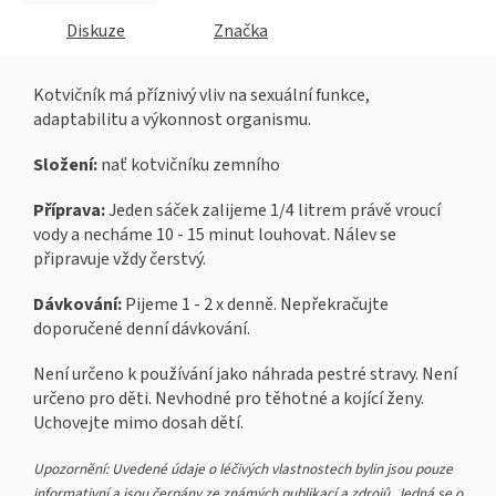
Diskuze
Značka
Kotvičník má příznivý vliv na sexuální funkce,
adaptabilitu a výkonnost organismu.
Složení:
nať kotvičníku zemního
Příprava:
Jeden sáček zalijeme 1/4 litrem právě vroucí
vody a necháme 10 - 15 minut louhovat. Nálev se
připravuje vždy čerstvý.
Dávkování:
Pijeme 1 - 2 x denně. Nepřekračujte
doporučené denní dávkování.
Není určeno k používání jako náhrada pestré stravy. Není
určeno pro děti. Nevhodné pro těhotné a kojící ženy.
Uchovejte mimo dosah dětí.
Upozornění: Uvedené údaje o léčivých vlastnostech bylin jsou pouze
informativní a jsou čerpány ze známých publikací a zdrojů. Jedná se o