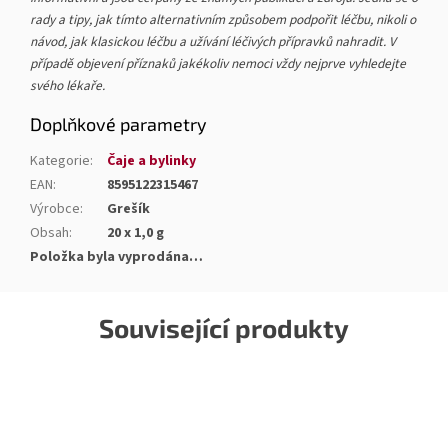
rady a tipy, jak tímto alternativním způsobem podpořit léčbu, nikoli o
návod, jak klasickou léčbu a užívání léčivých přípravků nahradit. V
případě objevení příznaků jakékoliv nemoci vždy nejprve vyhledejte
svého lékaře.
Doplňkové parametry
Kategorie
:
Čaje a bylinky
EAN
:
8595122315467
Výrobce
:
Grešík
Obsah
:
20 x 1,0 g
Položka byla vyprodána…
Související produkty