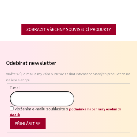
ZOBRAZIT VŠECHNY SOUVISEJÍCÍ PRODUKTY
Z
á
p
Odebírat newsletter
a
t
Vložte svůj e-mail a my vám budeme zasílat informace o nových produktech na
í
našem e-shopu.
E-mail
Vložením e-mailu souhlasíte s
podmínkami ochrany osobních
údajů
PŘIHLÁSIT SE