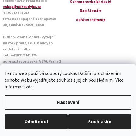
(objednávky, reklamace):
Ochrana osobních údajů
eshop@udzoudyho.cz
Napište nám
+420 212 341 273
informace spojené s eshopovou
Spřátelené weby
objednávkou 9:00 - 14:00
E-shop - osobní odběr - výdejní
místo v prodejně U Džoudyho
oddělení hudby
tel.:+420 212 341 275
adresa:Jugoslávská 7/670, Praha 2
Otevírací doba Po - Pá: 09:00 - 18:45
Tento web používá soubory cookie. Dalším procházením
Sobota: 10:00 - 14:45
tohoto webu vyjadřujete souhlas s jejich používáním.. Více
informací
zde
.
Vytvořil Shoptet
Nastavení
Copyright 2026
U Džoudyho
. Všechna práva vyhrazena.
Upravit
Odmítnout
Souhlasím
nastavení cookies