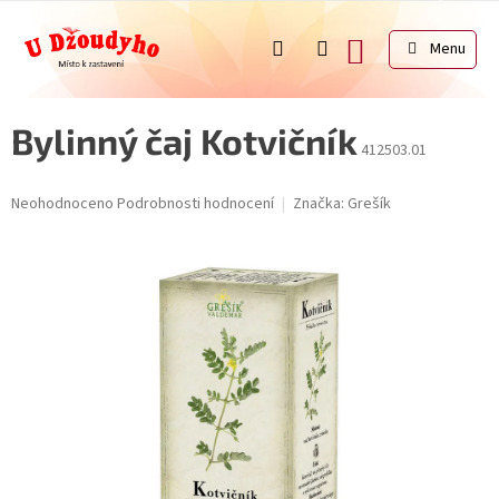
Přejít
na
NÁKUPNÍ
obsah
KOŠÍK
Bylinný čaj Kotvičník
412503.01
Průměrné
Neohodnoceno
Podrobnosti hodnocení
Značka:
Grešík
hodnocení
produktu
je
0,0
z
5
hvězdiček.