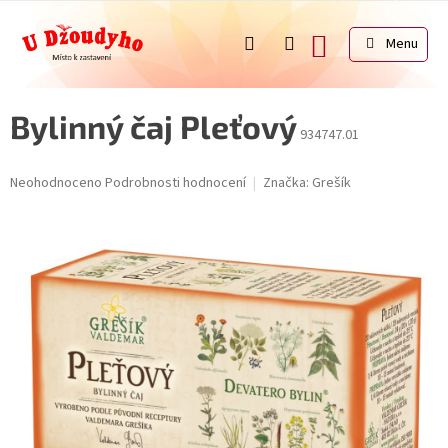
Přejít
na
NÁKUPNÍ
obsah
KOŠÍK
Bylinný čaj Pleťový
934747.01
Průměrné
Neohodnoceno
Podrobnosti hodnocení
Značka:
Grešík
hodnocení
produktu
je
0,0
z
5
hvězdiček.