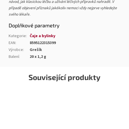
návod, jak klasickou léčbu a užívání léčivých přípravků nahradit. V
případě objevení příznaků jakékoliv nemoci vždy nejprve vyhledejte
svého lékaře.
Doplňkové parametry
Kategorie
:
Čaje a bylinky
EAN
:
8595122315399
Výrobce
:
Grešík
Balení
:
20 x 1,2 g
Související produkty