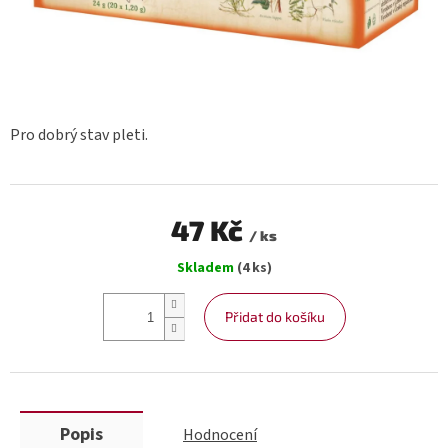
Pro dobrý stav pleti.
47 Kč
/ ks
Měrná
Skladem
(4 ks)
cena:
Přidat do košíku
Popis
Hodnocení