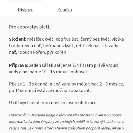
Diskuze
Značka
Pro dobrý stav pleti.
Složení:
měsíček květ, kopřiva list, černý bez květ, violka
trojbarevná nať, heřmánek květ, řebříček nať, třezalka
nať, lopuch kořen, pýr kořen
Příprava:
Jeden sáček zalijeme 1/4 litrem právě vroucí
vody a necháme 10 - 15 minut louhovat.
Pije se 1 - 3 x denně, pitná kúra by měla trvat 2 - 3 měsíce,
po 14denní přestávce možno zopakovat.
U citlivých osob možnost fotosenzibilizace.
Upozornění: Uvedené údaje o léčivých vlastnostech bylin jsou pouze
informativní a jsou čerpány ze známých publikací a zdrojů. Jedná se o
rady a tipy, jak tímto alternativním způsobem podpořit léčbu, nikoli o