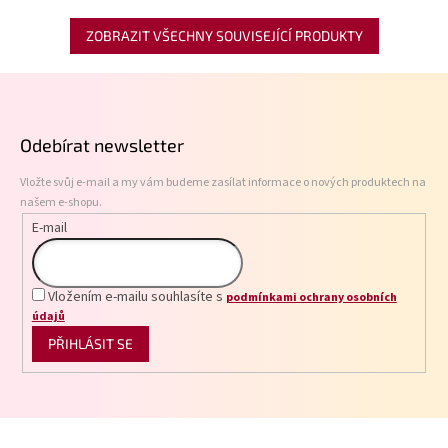
ZOBRAZIT VŠECHNY SOUVISEJÍCÍ PRODUKTY
Z
á
p
Odebírat newsletter
a
t
Vložte svůj e-mail a my vám budeme zasílat informace o nových produktech na
í
našem e-shopu.
E-mail
Vložením e-mailu souhlasíte s
podmínkami ochrany osobních
údajů
PŘIHLÁSIT SE