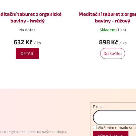
ditační taburet z organické
Meditační taburet z orga
bavlny - hnědý
bavlny - růžový
Na dotaz
Skladem
(1 ks)
632 Kč
898 Kč
/ ks
/ ks
DETAIL
Do košíku
O
v
l
á
d
a
E-mail
c
í
p
r
Vložením e-mailu sou
v
ace o nových produktech na našem e-shopu.