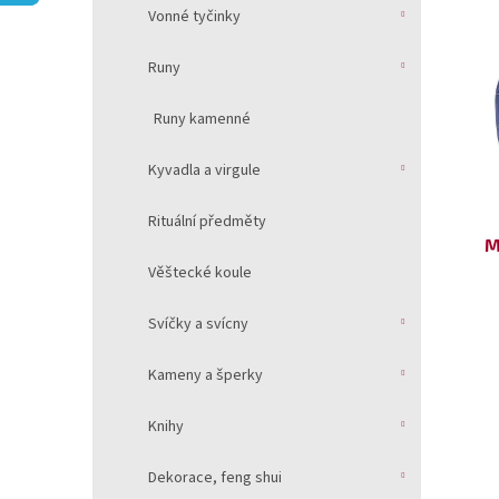
V
n
í
Vonné tyčinky
ý
í
p
p
p
a
Runy
i
r
n
s
o
e
Runy kamenné
p
d
l
r
u
Kyvadla a virgule
o
k
d
t
Rituální předměty
u
ů
M
k
Věštecké koule
t
ů
Svíčky a svícny
Kameny a šperky
Knihy
Dekorace, feng shui