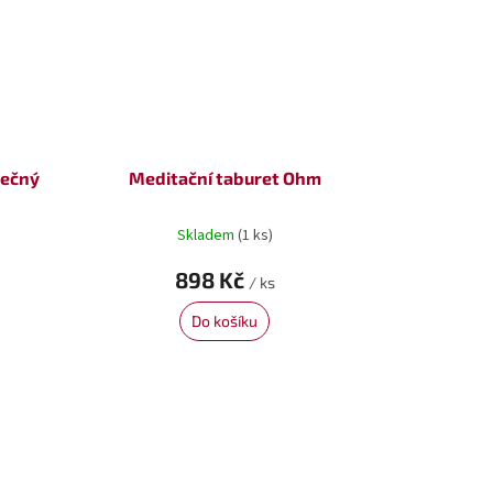
nečný
Meditační taburet Ohm
Skladem
(1 ks)
898 Kč
/ ks
Do košíku