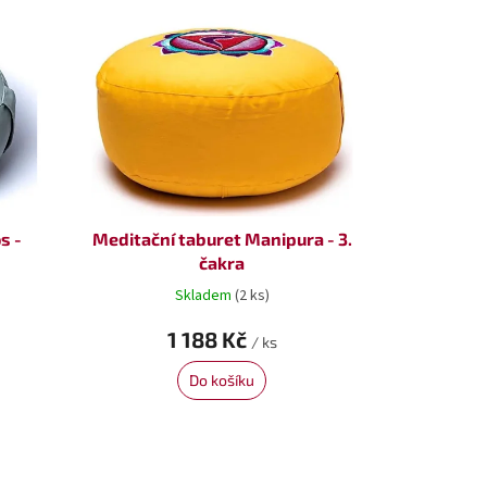
s -
Meditační taburet Manipura - 3.
čakra
Skladem
(2 ks)
1 188 Kč
/ ks
Do košíku