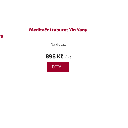
Meditační taburet Yin Yang
ra
Na dotaz
898 Kč
/ ks
DETAIL