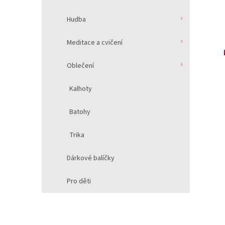
Hudba
Meditace a cvičení
Oblečení
Kalhoty
Batohy
Trika
Dárkové balíčky
Pro děti