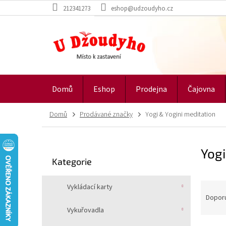
Přejít
212341273
eshop@udzoudyho.cz
na
obsah
Domů
Eshop
Prodejna
Čajovna
Domů
Prodávané značky
Yogi & Yogini meditation
P
Yogi
o
Přeskočit
Kategorie
s
kategorie
t
Ř
r
Vykládací karty
a
a
Dopor
z
n
Vykuřovadla
e
n