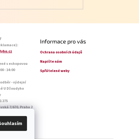
ř
Informace pro vás
eklamace):
yho.cz
Ochrana osobních údajů
Napište nám
ené s eshopovou
0 - 14:00
Spřátelené weby
 odběr - výdejní
ně U Džoudyho
y
1 275
vská 7/670, Praha 2
o - Pá: 09:00 - 18:45
14:45
Souhlasím