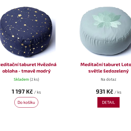
editační taburet Hvězdná
Meditační taburet Loto
obloha - tmavě modrý
světle šedozelený
Skladem
(2 ks)
Na dotaz
1 197 Kč
931 Kč
/ ks
/ ks
Do košíku
DETAIL