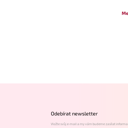
Me
Z
á
p
a
t
Odebírat newsletter
í
Vložte svůj e-mail a my vám budeme zasílat inform