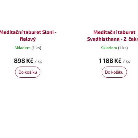
Meditační taburet Sloni -
Meditační taburet
fialový
Svadhisthana - 2. čak
Skladem
(1 ks)
Skladem
(1 ks)
898 Kč
1 188 Kč
/ ks
/ ks
Do košíku
Do košíku