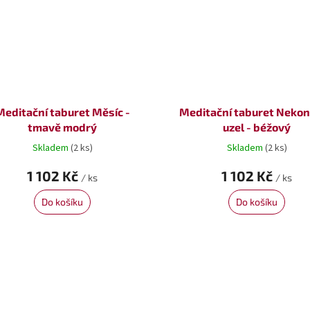
Meditační taburet Měsíc -
Meditační taburet Neko
tmavě modrý
uzel - béžový
Skladem
(2 ks)
Skladem
(2 ks)
1 102 Kč
1 102 Kč
/ ks
/ ks
Do košíku
Do košíku