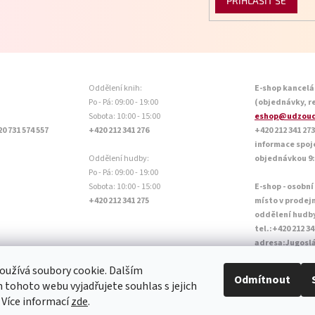
k
PŘIHLÁSIT SE
y
v
ý
p
i
s
Oddělení knih:
E-shop kancelá
u
Po - Pá: 09:00 - 19:00
(objednávky, r
Sobota: 10:00 - 15:00
eshop@udzoud
20 731 574 557
+420 212 341 276
+420 212 341 273
informace spoj
Oddělení hudby:
objednávkou 9:0
Po - Pá: 09:00 - 19:00
Sobota: 10:00 - 15:00
E-shop - osobní
+420 212 341 275
místo v prodej
oddělení hudb
tel.:+420 212 34
adresa:Jugoslá
Otevírací doba P
užívá soubory cookie. Dalším
Sobota: 10:00 - 
Odmítnout
tohoto webu vyjadřujete souhlas s jejich
 Více informací
zde
.