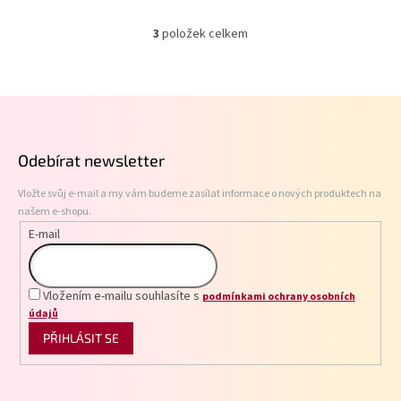
3
položek celkem
O
v
l
á
Z
d
á
a
p
c
Odebírat newsletter
í
a
p
t
r
Vložte svůj e-mail a my vám budeme zasílat informace o nových produktech na
í
v
našem e-shopu.
k
E-mail
y
v
ý
p
Vložením e-mailu souhlasíte s
podmínkami ochrany osobních
i
údajů
s
PŘIHLÁSIT SE
u