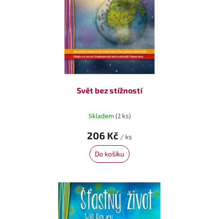
o
ů
d
u
k
t
ů
Svět bez stížností
Skladem
(2 ks)
206 Kč
/ ks
Do košíku