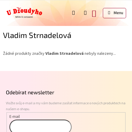
Přejít
na
NÁKUPNÍ
obsah
KOŠÍK
Vladim Strnadelová
Žádné produkty značky
Vladim Strnadelová
nebyly nalezeny...
Z
á
p
Odebírat newsletter
a
t
Vložte svůj e-mail a my vám budeme zasílat informace o nových produktech na
í
našem e-shopu.
E-mail