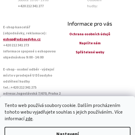
Sobota: 10:00 - 19:00
Oddělení
+420 212 341 277
hudby:
Informace pro vás
E-shop kancelář
(objednávky, reklamace):
Ochrana osobních údajů
eshop@udzoudyho.cz
Napište nám
+420 212 341 273
informace spojené s eshopovou
Spřátelené weby
objednávkou 9:00 - 14:00
E-shop - osobní odběr - výdejní
místo v prodejně U Džoudyho
oddělení hudby
tel.:+420 212 341 275
adresa:Jugoslávská 7/670, Praha 2
Otevírací doba Po - Pá: 09:00 - 18:45
Tento web používá soubory cookie. Dalším procházením
Sobota: 10:00 - 14:45
tohoto webu vyjadřujete souhlas s jejich používáním.. Více
informací
zde
.
Vytvořil Shoptet
Nastavení